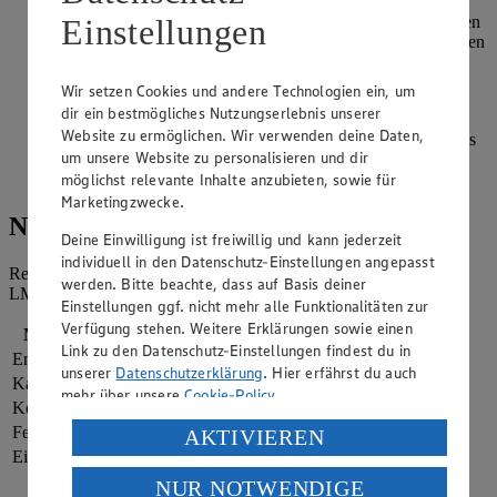
Gewürzgurkenwasser in einer Schüssel verrühren. Burger
Einstellungen
Buns halbieren und nach Packungsanleitung im vorgeheizten
Backofen oder in einer Pfanne mit der Schnittseite nach unten
anrösten.
Wir setzen Cookies und andere Technologien ein, um
Die Unterseite der Burger Buns mit der Burgersoße
dir ein bestmögliches Nutzungserlebnis unserer
bestreichen. Fleisch-Patty Gewürzgurken und
Website zu ermöglichen. Wir verwenden deine Daten,
Tomatenscheiben auflegen und den Deckel der Burger Buns
um unsere Website zu personalisieren und dir
aufsetzen. Nach Belieben mit einem Holzspieß fixieren.
möglichst relevante Inhalte anzubieten, sowie für
Servieren.
Marketingzwecke.
Nährwerte
Deine Einwilligung ist freiwillig und kann jederzeit
individuell in den Datenschutz-Einstellungen angepasst
Referenzmenge für einen durchschnittlichen Erwachsenen laut
werden. Bitte beachte, dass auf Basis deiner
LMIV (8.400 kJ/2.000 kcal).
Einstellungen ggf. nicht mehr alle Funktionalitäten zur
Verfügung stehen. Weitere Erklärungen sowie einen
Nährwerte
pro Portion
Link zu den Datenschutz-Einstellungen findest du in
Energie
4.117 kj (49 %)
unserer
Datenschutzerklärung
. Hier erfährst du auch
Kalorien
984 kcal (49 %)
mehr über unsere
Cookie-Policy
.
Kohlenhydrate
42 g
Verarbeitung deiner personenbezogenen Daten in den
Fett
71 g
AKTIVIEREN
USA durch Facebook und YouTube:
Eiweiß
47 g
NUR NOTWENDIGE
Wenn du auf „Aktivieren“ klickst, willigst du im Sinne