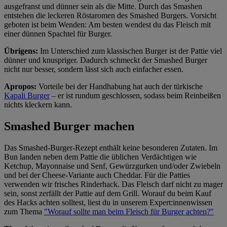
ausgefranst und dünner sein als die Mitte. Durch das Smashen
entstehen die leckeren Röstaromen des Smashed Burgers. Vorsicht
geboten ist beim Wenden: Am besten wendest du das Fleisch mit
einer dünnen Spachtel für Burger.
Übrigens:
Im Unterschied zum klassischen Burger ist der Pattie viel
dünner und knuspriger. Dadurch schmeckt der Smashed Burger
nicht nur besser, sondern lässt sich auch einfacher essen.
Apropos:
Vorteile bei der Handhabung hat auch der türkische
Kapali Burger
– er ist rundum geschlossen, sodass beim Reinbeißen
nichts kleckern kann.
Smashed Burger machen
Das Smashed-Burger-Rezept enthält keine besonderen Zutaten. Im
Bun landen neben dem Pattie die üblichen Verdächtigen wie
Ketchup, Mayonnaise und Senf, Gewürzgurken und/oder Zwiebeln
und bei der Cheese-Variante auch Cheddar. Für die Patties
verwenden wir frisches Rinderhack. Das Fleisch darf nicht zu mager
sein, sonst zerfällt der Pattie auf dem Grill. Worauf du beim Kauf
des Hacks achten solltest, liest du in unserem Expert:innenwissen
zum Thema
"Worauf sollte man beim Fleisch für Burger achten?"