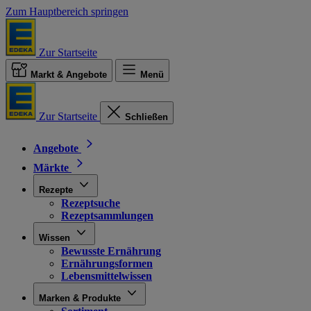
Zum Hauptbereich springen
Zur Startseite
Markt & Angebote
Menü
Zur Startseite
Schließen
Angebote
Märkte
Rezepte
Rezeptsuche
Rezeptsammlungen
Wissen
Bewusste Ernährung
Ernährungsformen
Lebensmittelwissen
Marken & Produkte