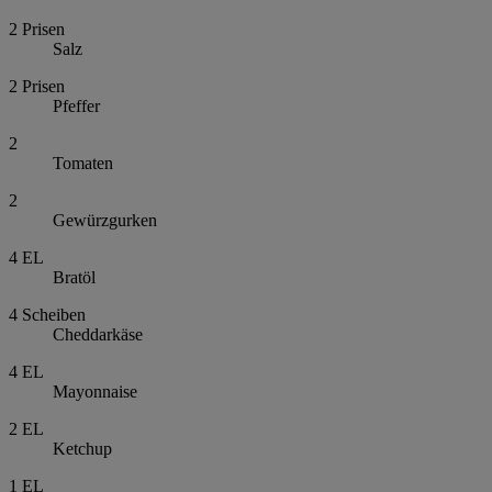
2
Prisen
Salz
2
Prisen
Pfeffer
2
Tomaten
2
Gewürzgurken
4
EL
Bratöl
4
Scheiben
Cheddarkäse
4
EL
Mayonnaise
2
EL
Ketchup
1
EL