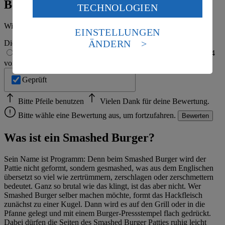
Bewertung
TECHNOLOGIEN
des Art. 49 Abs. 1 Satz 1 lit. a) DSGVO ein, dass deine
Daten in den USA verarbeitet werden. Der EuGH sieht
Wie hat es dir geschmeckt?
die USA als Land mit einem nach europäischen
EINSTELLUNGEN
Standards nicht angemessenen Datenschutzniveau an.
ÄNDERN
Die Bewertung wird automatisch gespeichert
Es besteht das Risiko eines Zugriffs durch US-
1 von 5 Sternen
2 von 5 Sternen
3 von 5 Sternen
4
amerikanische Behörden.
von 5 Sternen
5 von 5 Sternen
Informationen zum Herausgeber der Seite findest du
Geprüft
im
Impressum
Bitte Pfeile benutzen
Vielen Dank für deine Bewertung.
Bitte wähle eine Bewertung aus, um fortzufahren.
Bewerten
Was ist ein Smashed Burger?
Sein Name ist Programm: Denn beim Smashed Burger wird der
Pattie nicht geformt, sondern gesmashed, was aus dem Englischen
übersetzt so viel wie zertrümmern, zerschlagen oder zerschmettern
bedeutet. Ganz so brutal wie das klingt, ist das aber nicht. Wer
Smashed Burger selber machen möchte, formt das Hackfleisch
zunächst zu einer Kugel. Dann wird es auf den Grill oder in die
Pfanne gelegt und mit einem Burger-Pressstempel flach gedrückt.
Dabei dürfen die Seiten des Smashed Burger Patties ruhig leicht