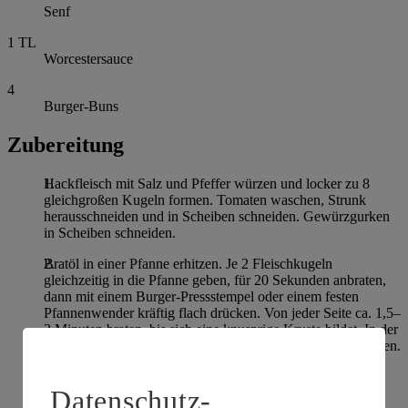
Senf
1
TL
Worcestersauce
4
Burger-Buns
Zubereitung
Hackfleisch mit Salz und Pfeffer würzen und locker zu 8
gleichgroßen Kugeln formen. Tomaten waschen, Strunk
herausschneiden und in Scheiben schneiden. Gewürzgurken
in Scheiben schneiden.
Bratöl in einer Pfanne erhitzen. Je 2 Fleischkugeln
gleichzeitig in die Pfanne geben, für 20 Sekunden anbraten,
dann mit einem Burger-Pressstempel oder einem festen
Pfannenwender kräftig flach drücken. Von jeder Seite ca. 1,5–
2 Minuten braten, bis sich eine knusprige Kruste bildet. In der
letzten Minute eine Scheibe Cheddar auflegen und schmelzen.
Vorgang wiederholen, bis alle Patties gebraten sind.
Datenschutz-
Mayonnaise, Ketchup, Senf, Worcestersoße und 1-2 TL