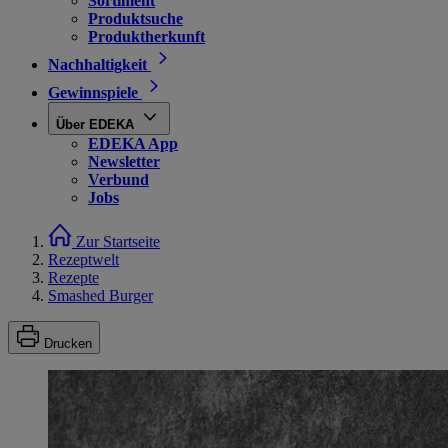
Sortiment
Produktsuche
Produktherkunft
Nachhaltigkeit
Gewinnspiele
Über EDEKA
EDEKA App
Newsletter
Verbund
Jobs
Zur Startseite
Rezeptwelt
Rezepte
Smashed Burger
Drucken