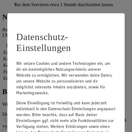
Vor dem Servieren etwa 1 Stunde durchziehen lassen.
Nährwerte
Referenzmenge für einen durchschnittlichen Erwachsenen laut
Datenschutz-
LMIV (8.400 kJ/2.000 kcal).
Einstellungen
Nährwerte
pro Portion
Energie
1.637 kj (19 %)
Kalorien
391 kcal (19 %)
Wir setzen Cookies und andere Technologien ein, um
Kohlenhydrate
48 g
dir ein bestmögliches Nutzungserlebnis unserer
Fett
11 g
Website zu ermöglichen. Wir verwenden deine Daten,
Eiweiß
23 g
um unsere Website zu personalisieren und dir
möglichst relevante Inhalte anzubieten, sowie für
Bewertung
Marketingzwecke.
Deine Einwilligung ist freiwillig und kann jederzeit
Wie hat es dir geschmeckt?
individuell in den Datenschutz-Einstellungen angepasst
Die Bewertung wird automatisch gespeichert
werden. Bitte beachte, dass auf Basis deiner
1 von 5 Sternen
2 von 5 Sternen
3 von 5 Sternen
4
Einstellungen ggf. nicht mehr alle Funktionalitäten zur
von 5 Sternen
5 von 5 Sternen
Verfügung stehen. Weitere Erklärungen sowie einen