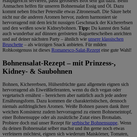
Hauptgericht servieren, passt geröstetes Brot sehr gut dazu. Beim
Anmachen helfen für unseren Bohnensalat Essig und Öl. Dazu
kommt neben frischer Petersilie etwas Zitronensaft. Die Säure hebt
nicht nur die anderen Aromen hervor, zudem harmoniert sie
hervorragend mit dem leicht nussigen Geschmack der Kichererbsen
und den weißen sowie Kidneybohnen.
Tipp:
Du kannst den Salat
auch wunderbar auf dünnen gerösteten Baguettescheiben anrichten
und auf deiner nächsten Party – ähnlich wie
unsere klassischen
Bruschette
– als würzigen Snack anbieten. Für milden
Rohkostgenuss ist dieses
Romanesco-Salat-Rezept
eine gute Wahl!
Bohnensalat-Rezept – mit Prinzess-,
Kidney- & Saubohnen
Bohnen, Kichererbsen, Hülsenfrüchte ganz allgemein eignen sich
hervorragend als Eiweißlieferanten, wenn du dich vegan oder
vegetarisch ernährst – bereichern aber natürlich auch jede andere
Ernährungsform. Dazu kommen die charakteristischen, dennoch
niemals aufdringlichen Aromen. Weiße Bohnen passen dank ihrer
weichen Konsistenz zudem hervorragend zu einem Bohneneintopf,
einer Bohnensuppe oder als zusätzliche Zutat eines Brotsalats.
Probiere doch mal unser Rezept für
serbische Bohnensuppe
. Wenn
du deinen Bohnensalat selber machst und ihn gerne noch etwas
verfeinern möchtest, eignen sich wiederum Maiskörner, Tomaten,