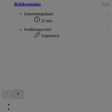
Rohkostsalat
Kich
Zubereitungsdauer
25 min.
Ernährungsweise
Vegetarisch