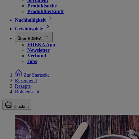
Sortiment
Produktsuche
Produktherkunft
Nachhaltigkeit
Gewinnspiele
Über EDEKA
EDEKA App
Newsletter
Verbund
Jobs
Zur Startseite
Rezeptwelt
Rezepte
Bohnensalat
Drucken