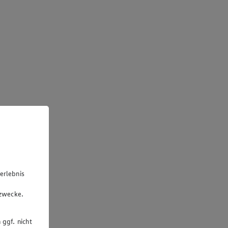
erlebnis
u
gzwecke.
 ggf. nicht