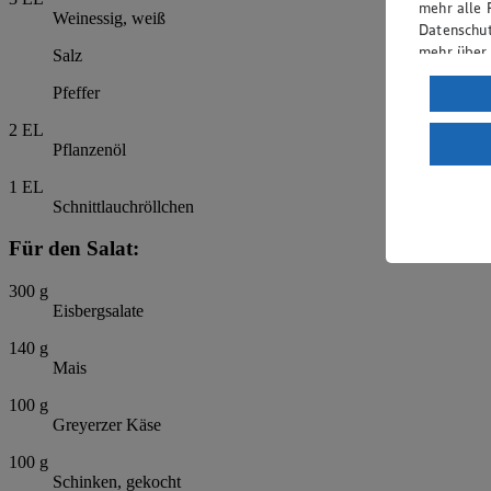
mehr alle 
Weinessig, weiß
Datenschut
mehr über
Salz
Verarbeit
Pfeffer
Wenn du au
2
EL
ein, dass 
Pflanzenöl
einem nach
1
EL
Risiko ein
Schnittlauchröllchen
Informatio
Für den Salat:
300
g
Eisbergsalate
140
g
Mais
100
g
Greyerzer Käse
100
g
Schinken, gekocht