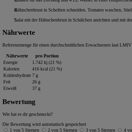
Hähnchenbrust in Scheiben schneiden. Tomaten waschen, Stiela
Salat mit der Hähnchenbrust in Schälchen anrichten und mit de
Nährwerte
Referenzmenge für einen durchschnittlichen Erwachsenen laut LMIV 
Nährwerte
pro Portion
Energie
1.742 kj (21 %)
Kalorien
416 kcal (21 %)
Kohlenhydrate
7 g
Fett
26 g
Eiweiß
37 g
Bewertung
Wie hat es dir geschmeckt?
Die Bewertung wird automatisch gespeichert
1 von 5 Sternen
2 von 5 Sternen
3 von 5 Sternen
4 vo