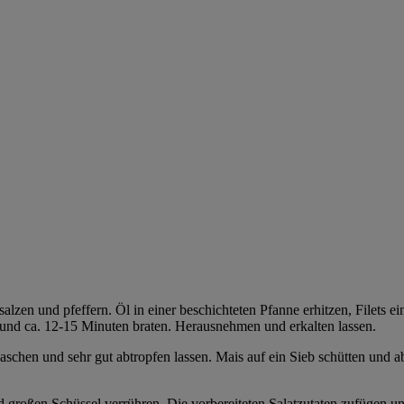
, salzen und pfeffern. Öl in einer beschichteten Pfanne erhitzen, Filets
 und ca. 12-15 Minuten braten. Herausnehmen und erkalten lassen.
 waschen und sehr gut abtropfen lassen. Mais auf ein Sieb schütten und 
 großen Schüssel verrühren. Die vorbereiteten Salatzutaten zufügen un