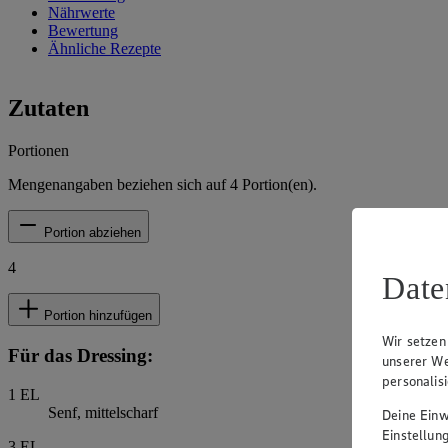
Nährwerte
Bewertung
Ähnliche Rezepte
Zutaten
Portionen
Mengenangaben beziehen sich auf
4
Portion(en).
Portion abziehen
4
Date
Portion hinzufügen
Wir setzen
Für das Dressing:
unserer We
personalis
1
EL
Senf, mittelscharf
Deine Einwi
Einstellun
3
EL