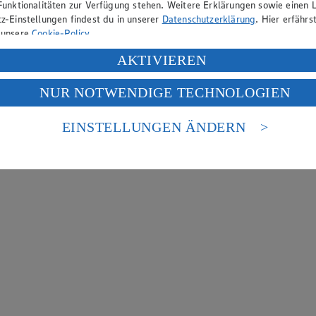
Funktionalitäten zur Verfügung stehen. Weitere Erklärungen sowie einen L
z-Einstellungen findest du in unserer
Datenschutzerklärung
. Hier erfährs
 unsere
Cookie-Policy
.
ung deiner personenbezogenen Daten in den USA durch Facebook und Yo
AKTIVIEREN
f „Aktivieren“ klickst, willigst du im Sinne des Art. 49 Abs. 1 Satz 1 lit
NUR NOTWENDIGE TECHNOLOGIEN
deine Daten in den USA verarbeitet werden. Der EuGH sieht die USA als 
 europäischen Standards nicht angemessenen Datenschutzniveau an. Es b
es Zugriffs durch US-amerikanische Behörden.
EINSTELLUNGEN ÄNDERN
nen zum Herausgeber der Seite findest du im
Impressum