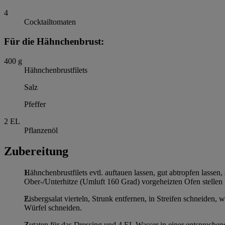
4
Cocktailtomaten
Für die Hähnchenbrust:
400
g
Hähnchenbrustfilets
Salz
Pfeffer
2
EL
Pflanzenöl
Zubereitung
Hähnchenbrustfilets evtl. auftauen lassen, gut abtropfen lassen
Ober-/Unterhitze (Umluft 160 Grad) vorgeheizten Ofen stellen
Eisbergsalat vierteln, Strunk entfernen, in Streifen schneiden,
Würfel schneiden.
Zutaten für das Dressing und 4 EL Wasser in einer entsprechend