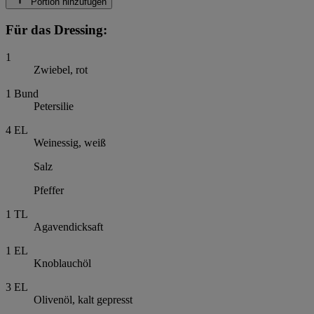
Portion hinzufügen
Für das Dressing:
1
Zwiebel, rot
1
Bund
Petersilie
4
EL
Weinessig, weiß
Salz
Pfeffer
1
TL
Agavendicksaft
1
EL
Knoblauchöl
3
EL
Olivenöl, kalt gepresst