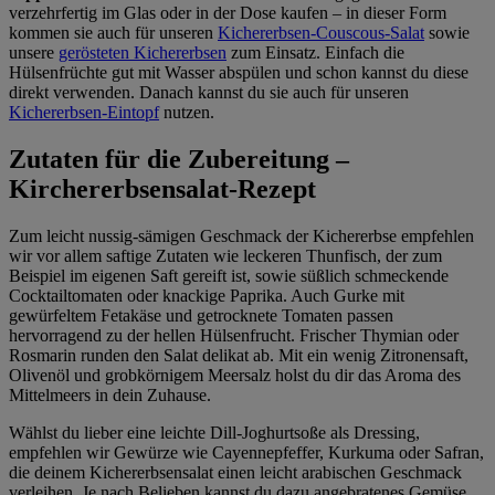
verzehrfertig im Glas oder in der Dose kaufen – in dieser Form
kommen sie auch für unseren
Kichererbsen-Couscous-Salat
sowie
unsere
gerösteten Kichererbsen
zum Einsatz. Einfach die
Hülsenfrüchte gut mit Wasser abspülen und schon kannst du diese
direkt verwenden. Danach kannst du sie auch für unseren
Kichererbsen-Eintopf
nutzen.
Zutaten für die Zubereitung –
Kirchererbsensalat-Rezept
Zum leicht nussig-sämigen Geschmack der Kichererbse empfehlen
wir vor allem saftige Zutaten wie leckeren Thunfisch, der zum
Beispiel im eigenen Saft gereift ist, sowie süßlich schmeckende
Cocktailtomaten oder knackige Paprika. Auch Gurke mit
gewürfeltem Fetakäse und getrocknete Tomaten passen
hervorragend zu der hellen Hülsenfrucht. Frischer Thymian oder
Rosmarin runden den Salat delikat ab. Mit ein wenig Zitronensaft,
Olivenöl und grobkörnigem Meersalz holst du dir das Aroma des
Mittelmeers in dein Zuhause.
Wählst du lieber eine leichte Dill-Joghurtsoße als Dressing,
empfehlen wir Gewürze wie Cayennepfeffer, Kurkuma oder Safran,
die deinem Kichererbsensalat einen leicht arabischen Geschmack
verleihen. Je nach Belieben kannst du dazu angebratenes Gemüse