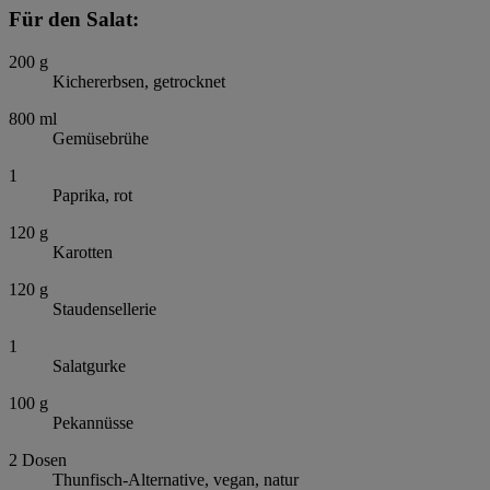
Für den Salat:
200
g
Kichererbsen, getrocknet
800
ml
Gemüsebrühe
1
Paprika, rot
120
g
Karotten
120
g
Staudensellerie
1
Salatgurke
100
g
Pekannüsse
2
Dosen
Thunfisch-Alternative, vegan, natur