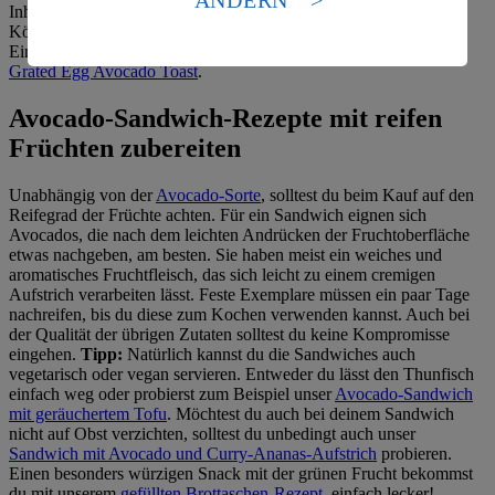
Es besteht das Risiko eines Zugriffs durch US-
Inhaltsstoffe wie Eiweiß, Fettsäuren und Kohlenhydrate, die dein
amerikanische Behörden.
Körper braucht, um während des Tages leistungsfähig zu bleiben.
Eine trendige australische Variante liefern wir dir gleich dazu:
Informationen zum Herausgeber der Seite findest du
Grated Egg Avocado Toast
.
im
Impressum
Avocado-Sandwich-Rezepte mit reifen
Früchten zubereiten
Unabhängig von der
Avocado-Sorte
, solltest du beim Kauf auf den
Reifegrad der Früchte achten. Für ein Sandwich eignen sich
Avocados, die nach dem leichten Andrücken der Fruchtoberfläche
etwas nachgeben, am besten. Sie haben meist ein weiches und
aromatisches Fruchtfleisch, das sich leicht zu einem cremigen
Aufstrich verarbeiten lässt. Feste Exemplare müssen ein paar Tage
nachreifen, bis du diese zum Kochen verwenden kannst. Auch bei
der Qualität der übrigen Zutaten solltest du keine Kompromisse
eingehen.
Tipp:
Natürlich kannst du die Sandwiches auch
vegetarisch oder vegan servieren. Entweder du lässt den Thunfisch
einfach weg oder probierst zum Beispiel unser
Avocado-Sandwich
mit geräuchertem Tofu
. Möchtest du auch bei deinem Sandwich
nicht auf Obst verzichten, solltest du unbedingt auch unser
Sandwich mit Avocado und Curry-Ananas-Aufstrich
probieren.
Einen besonders würzigen Snack mit der grünen Frucht bekommst
du mit unserem
gefüllten Brottaschen-Rezept
, einfach lecker!