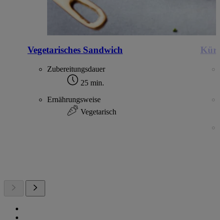
Vegetarisches Sandwich
Kürb
Zubereitungsdauer
25 min.
Ernährungsweise
Vegetarisch