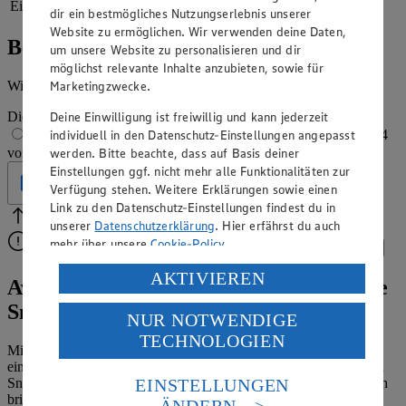
Eiweiß
16 g
dir ein bestmögliches Nutzungserlebnis unserer
Website zu ermöglichen. Wir verwenden deine Daten,
Bewertung
um unsere Website zu personalisieren und dir
möglichst relevante Inhalte anzubieten, sowie für
Marketingzwecke.
Wie hat es dir geschmeckt?
Deine Einwilligung ist freiwillig und kann jederzeit
Die Bewertung wird automatisch gespeichert
individuell in den Datenschutz-Einstellungen angepasst
1 von 5 Sternen
2 von 5 Sternen
3 von 5 Sternen
4
werden. Bitte beachte, dass auf Basis deiner
von 5 Sternen
5 von 5 Sternen
Einstellungen ggf. nicht mehr alle Funktionalitäten zur
Geprüft
Verfügung stehen. Weitere Erklärungen sowie einen
Link zu den Datenschutz-Einstellungen findest du in
Bitte Pfeile benutzen
Vielen Dank für deine Bewertung.
unserer
Datenschutzerklärung
. Hier erfährst du auch
mehr über unsere
Cookie-Policy
.
Bitte wähle eine Bewertung aus, um fortzufahren.
Bewerten
Verarbeitung deiner personenbezogenen Daten in den
AKTIVIEREN
Avocado-Sandwich-Rezept: ausgewogene
USA durch Facebook und YouTube:
Snacks
NUR NOTWENDIGE
Wenn du auf „Aktivieren“ klickst, willigst du im Sinne
TECHNOLOGIEN
des Art. 49 Abs. 1 Satz 1 lit. a) DSGVO ein, dass deine
Mit unserem Avocado-Sandwich-Rezept kannst du schnell und
Daten in den USA verarbeitet werden. Der EuGH sieht
einfach eine ausgewogene Mahlzeit zubereiten: Ob Frühstück, ein
die USA als Land mit einem nach europäischen
EINSTELLUNGEN
Snack zwischendurch oder Abendessen, unser Avocado-Sandwich
Standards nicht angemessenen Datenschutzniveau an.
bringt Abwechslung in deinen Speiseplan und besitzt zahlreiche
ÄNDERN