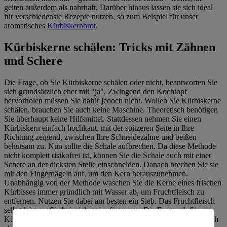
gelten außerdem als nahrhaft. Darüber hinaus lassen sie sich ideal
für verschiedenste Rezepte nutzen, so zum Beispiel für unser
aromatisches
Kürbiskernbrot
.
Kürbiskerne schälen: Tricks mit Zähnen
und Schere
Die Frage, ob Sie Kürbiskerne schälen oder nicht, beantworten Sie
sich grundsätzlich eher mit "ja". Zwingend den Kochtopf
hervorholen müssen Sie dafür jedoch nicht. Wollen Sie Kürbiskerne
schälen, brauchen Sie auch keine Maschine. Theoretisch benötigen
Sie überhaupt keine Hilfsmittel. Stattdessen nehmen Sie einen
Kürbiskern einfach hochkant, mit der spitzeren Seite in Ihre
Richtung zeigend, zwischen Ihre Schneidezähne und beißen
behutsam zu. Nun sollte die Schale aufbrechen. Da diese Methode
nicht komplett risikofrei ist, können Sie die Schale auch mit einer
Schere an der dicksten Stelle einschneiden. Danach brechen Sie sie
mit den Fingernägeln auf, um den Kern herauszunehmen.
Unabhängig von der Methode waschen Sie die Kerne eines frischen
Kürbisses immer gründlich mit Wasser ab, um Fruchtfleisch zu
entfernen. Nutzen Sie dabei am besten ein Sieb. Das Fruchtfleisch
selbst können Sie beispielsweise für unsere Die Frage, ob Sie
Kürbiskerne schälen oder nicht, beantworten Sie sich grundsätzlich