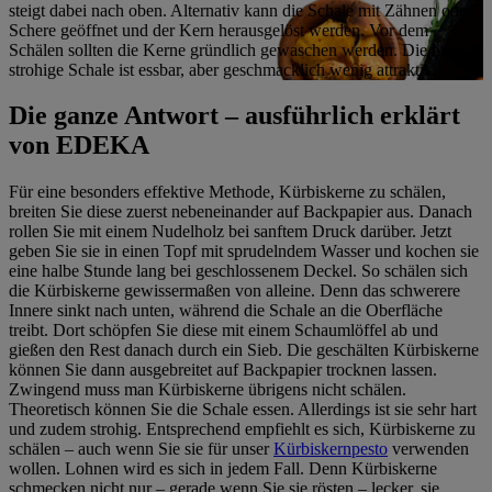
steigt dabei nach oben. Alternativ kann die Schale mit Zähnen oder
Schere geöffnet und der Kern herausgelöst werden. Vor dem
Schälen sollten die Kerne gründlich gewaschen werden. Die harte,
strohige Schale ist essbar, aber geschmacklich wenig attraktiv.
Die ganze Antwort – ausführlich erklärt
von EDEKA
Für eine besonders effektive Methode, Kürbiskerne zu schälen,
breiten Sie diese zuerst nebeneinander auf Backpapier aus. Danach
rollen Sie mit einem Nudelholz bei sanftem Druck darüber. Jetzt
geben Sie sie in einen Topf mit sprudelndem Wasser und kochen sie
eine halbe Stunde lang bei geschlossenem Deckel. So schälen sich
die Kürbiskerne gewissermaßen von alleine. Denn das schwerere
Innere sinkt nach unten, während die Schale an die Oberfläche
treibt. Dort schöpfen Sie diese mit einem Schaumlöffel ab und
gießen den Rest danach durch ein Sieb. Die geschälten Kürbiskerne
können Sie dann ausgebreitet auf Backpapier trocknen lassen.
Zwingend muss man Kürbiskerne übrigens nicht schälen.
Theoretisch können Sie die Schale essen. Allerdings ist sie sehr hart
und zudem strohig. Entsprechend empfiehlt es sich, Kürbiskerne zu
schälen – auch wenn Sie sie für unser
Kürbiskernpesto
verwenden
wollen. Lohnen wird es sich in jedem Fall. Denn Kürbiskerne
schmecken nicht nur – gerade wenn Sie sie rösten – lecker, sie