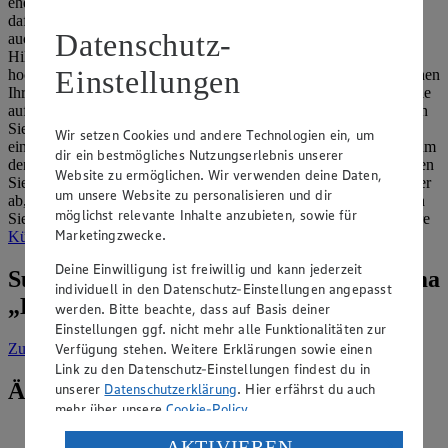
eher mit "ja". Zwingend den Kochtopf hervorholen müssen Sie
dafür jedoch nicht. Wollen Sie Kürbiskerne schälen, brauchen Sie
Datenschutz-
auch keine Maschine. Theoretisch benötigen Sie überhaupt keine
Hilfsmittel. Stattdessen nehmen Sie einen Kürbiskern einfach
Einstellungen
hochkant, mit der spitzeren Seite in Ihre Richtung zeigend, zwischen
Ihre Schneidezähne und beißen behutsam zu. Nun sollte die Schale
aufbrechen. Da diese Methode nicht komplett risikofrei ist, können
Sie die Schale auch mit einer Schere an der dicksten Stelle
Wir setzen Cookies und andere Technologien ein, um
einschneiden. Danach brechen Sie sie mit den Fingernägeln auf, um
dir ein bestmögliches Nutzungserlebnis unserer
den Kern herauszunehmen. Unabhängig von der Methode waschen
Website zu ermöglichen. Wir verwenden deine Daten,
Sie die Kerne eines frischen Kürbisses immer gründlich mit Wasser
um unsere Website zu personalisieren und dir
ab, um Fruchtfleisch zu entfernen. Nutzen Sie dabei am besten ein
möglichst relevante Inhalte anzubieten, sowie für
Sieb. Das Fruchtfleisch selbst können Sie beispielsweise für unsere
Marketingzwecke.
Kürbis-Birnen-Suppe
oder unsere
Kürbis-Quiche
verwenden.
Deine Einwilligung ist freiwillig und kann jederzeit
Suche weitere Tipps & Tricks zum Thema
individuell in den Datenschutz-Einstellungen angepasst
„Kochen“
werden. Bitte beachte, dass auf Basis deiner
Einstellungen ggf. nicht mehr alle Funktionalitäten zur
Zur Suche
vorgefiltert nach Kategorie: Kochen
Verfügung stehen. Weitere Erklärungen sowie einen
Link zu den Datenschutz-Einstellungen findest du in
Ähnliche Inhalte
unserer
Datenschutzerklärung
. Hier erfährst du auch
mehr über unsere
Cookie-Policy
.
Wie werden Bratkartoffeln besonders
Verarbeitung deiner personenbezogenen Daten in den
AKTIVIEREN