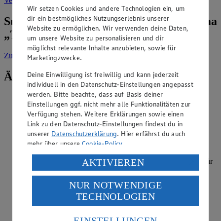
Verwendung
.
Wir setzen Cookies und andere Technologien ein, um
dir ein bestmögliches Nutzungserlebnis unserer
Suche weitere Tipps & Tricks zum Thema
Website zu ermöglichen. Wir verwenden deine Daten,
„Tiefkühl“
um unsere Website zu personalisieren und dir
möglichst relevante Inhalte anzubieten, sowie für
Zur Suche
vorgefiltert nach Kategorie: Tiefkühl
Marketingzwecke.
Ähnliche Inhalte
Deine Einwilligung ist freiwillig und kann jederzeit
individuell in den Datenschutz-Einstellungen angepasst
werden. Bitte beachte, dass auf Basis deiner
Kann man Zitronensaft einfrieren?
Einstellungen ggf. nicht mehr alle Funktionalitäten zur
Verfügung stehen. Weitere Erklärungen sowie einen
Kategorie:
Tiefkühl
Link zu den Datenschutz-Einstellungen findest du in
unserer
Datenschutzerklärung
. Hier erfährst du auch
Frischen Zitronensaft einfrieren und später problemlos
auftauen geht ganz einfach – wir haben eine Anleitung für
mehr über unsere
Cookie-Policy
.
Sie. Zunächst sollten Sie den Saft abseihen, dann in einen
Verarbeitung deiner personenbezogenen Daten in den
Eiswürfelbehälter füllen und einfrieren. So geht es Schritt für
AKTIVIEREN
Schritt: Greif…
USA durch Facebook und YouTube:
NUR NOTWENDIGE
Wenn du auf „Aktivieren“ klickst, willigst du im Sinne
weiterlesen
TECHNOLOGIEN
des Art. 49 Abs. 1 Satz 1 lit. a) DSGVO ein, dass deine
Daten in den USA verarbeitet werden. Der EuGH sieht
Kann man Lasagne einfrieren?
die USA als Land mit einem nach europäischen
EINSTELLUNGEN