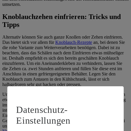
umsetzen.
Knoblauchzehen einfrieren: Tricks und
Tipps
Alternativ können Sie auch ganze Knollen oder Zehen einfrieren.
Das bietet sich vor allem für
Knoblauch-Rezepte
an, bei denen Sie
die rohe Variante zum Weiterverarbeiten benötigen. Dabei ist zu
beachten, dass das Schälen nach dem Einfrieren etwas mühseliger
ist. Deshalb empfiehlt es sich den bereits geschälten Knoblauch
einzufrieren. Um ein Aneinanderkleben zu verhindern, lassen Sie
die Zehen ca. zwei Stunden anfrieren und füllen Sie diese erst im
Anschluss in einen gefriergeeigneten Behälter. Legen Sie den
Knoblauch zum Antauen in den Kühlschrank, lässt er sich
halbgefroren sehr gut hacken oder pressen.
Unabhängig von der Form gilt: Tiefgefrorener Knoblauch hält sich
etwa sechs Monate lang. Beachten Sie, dass bei der Konservierung
immer Aroma verloren geht. Es kann sich also lohnen, besonders
Datenschutz-
intensiv schmeckenden Knoblauch zum Einfrieren zu verwenden.
Eine direkte Weiterverarbeitung ohne Auftauen verringert den
Einstellungen
Geschmacksverlust. Sie haben weitere Fragen? Dann lesen Sie bei
uns mehr rund um das Thema
Knoblauch: Wirkung und