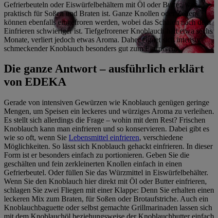
Gefrierbeuteln oder Eiswürfelbehältern mit Öl oder Butter, was
praktisch für Soßen und Braten ist. Ganze Knollen oder Zehen
können ebenfalls eingefroren werden, wobei das Schälen nach dem
Einfrieren schwieriger ist. Tiefgefrorener Knoblauch hält etwa sechs
Monate, verliert jedoch etwas Aroma. Daher eignet sich intensiv
schmeckender Knoblauch besonders gut zum Einfrieren.
Die ganze Antwort – ausführlich erklärt
von EDEKA
Gerade von intensiven Gewürzen wie Knoblauch genügen geringe
Mengen, um Speisen ein leckeres und würziges Aroma zu verleihen.
Es stellt sich allerdings die Frage – wohin mit dem Rest? Frischen
Knoblauch kann man einfrieren und so konservieren. Dabei gibt es
wie so oft, wenn Sie
Lebensmittel einfrieren
, verschiedene
Möglichkeiten. So lässt sich Knoblauch gehackt einfrieren. In dieser
Form ist er besonders einfach zu portionieren. Geben Sie die
geschälten und fein zerkleinerten Knollen einfach in einen
Gefrierbeutel. Oder füllen Sie das Würzmittel in Eiswürfelbehälter.
Wenn Sie den Knoblauch hier direkt mit Öl oder Butter einfrieren,
schlagen Sie zwei Fliegen mit einer Klappe: Denn Sie erhalten einen
leckeren Mix zum Braten, für Soßen oder Brotaufstriche. Auch ein
Knoblauchbaguette oder selbst gemachte Grillmarinaden lassen sich
mit dem Knoblauchöl beziehungsweise der Knoblauchbutter einfach