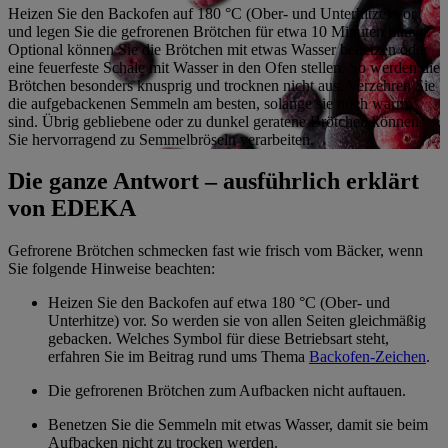
Heizen Sie den Backofen auf 180 °C (Ober- und Unterhitze) vor
und legen Sie die gefrorenen Brötchen für etwa 10 Minuten hinein.
Optional können Sie die Brötchen mit etwas Wasser benetzen oder
eine feuerfeste Schale mit Wasser in den Ofen stellen. So werden die
Brötchen besonders knusprig und trocknen nicht aus. Verzehren Sie
die aufgebackenen Semmeln am besten, solange sie noch warm
sind. Übrig gebliebene oder zu dunkel geratene Brötchen können
Sie hervorragend zu Semmelbröseln verarbeiten.
Die ganze Antwort – ausführlich erklärt
von EDEKA
Gefrorene Brötchen schmecken fast wie frisch vom Bäcker, wenn
Sie folgende Hinweise beachten:
Heizen Sie den Backofen auf etwa 180 °C (Ober- und
Unterhitze) vor. So werden sie von allen Seiten gleichmäßig
gebacken. Welches Symbol für diese Betriebsart steht,
erfahren Sie im Beitrag rund ums Thema
Backofen-Zeichen
.
Die gefrorenen Brötchen zum Aufbacken nicht auftauen.
Benetzen Sie die Semmeln mit etwas Wasser, damit sie beim
Aufbacken nicht zu trocken werden.