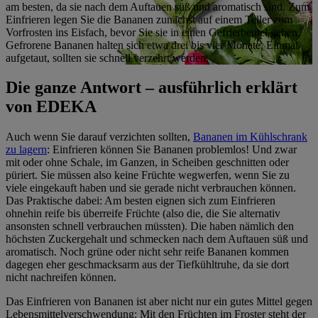
am besten, da sie nach dem Auftauen süß und aromatisch sind. Zum
Einfrieren legen Sie die Bananen zunächst auf einem Teller zum
Vorfrosten ins Eisfach, bevor Sie sie in einen Gefrierbeutel geben.
Gefrorene Bananen halten sich etwa drei bis vier Monate. Einmal
aufgetaut, sollten sie schnell verzehrt werden.
Die ganze Antwort – ausführlich erklärt
von EDEKA
Auch wenn Sie darauf verzichten sollten,
Bananen im Kühlschrank
zu lagern
: Einfrieren können Sie Bananen problemlos! Und zwar
mit oder ohne Schale, im Ganzen, in Scheiben geschnitten oder
püriert. Sie müssen also keine Früchte wegwerfen, wenn Sie zu
viele eingekauft haben und sie gerade nicht verbrauchen können.
Das Praktische dabei: Am besten eignen sich zum Einfrieren
ohnehin reife bis überreife Früchte (also die, die Sie alternativ
ansonsten schnell verbrauchen müssten). Die haben nämlich den
höchsten Zuckergehalt und schmecken nach dem Auftauen süß und
aromatisch. Noch grüne oder nicht sehr reife Bananen kommen
dagegen eher geschmacksarm aus der Tiefkühltruhe, da sie dort
nicht nachreifen können.
Das Einfrieren von Bananen ist aber nicht nur ein gutes Mittel gegen
Lebensmittelverschwendung: Mit den Früchten im Froster steht der