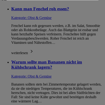
Informationen zum Herausgeber der Seite findest du
im
Impressum
Kann man Fenchel roh essen?
Kategorie:
Obst & Gemüse
Fenchel kann roh gegessen werden, z.B. im Salat, Smoothie
oder als Rohkostbeilage. Auch das Blattgrün ist essbar und
kann herzhafte Speisen verfeinern. Fencheltee hilft gegen
Verdauungsbeschwerden. Roher Fenchel ist reich an
Vitaminen und Nährstoffen…
weiterlesen
Warum sollte man Bananen nicht im
Kühlschrank lagern?
Kategorie:
Obst & Gemüse
Bananen sollten stets bei Zimmertemperatur gelagert werden,
da sie die niedrigen Temperaturen, die im Kühlschrank
herrschen, nicht vertragen. Dies ist bei allen Südfrüchten der
Fall: Sie sind keine Kälte gewohnt und benötigen deshalb
eine wärmere Lag…