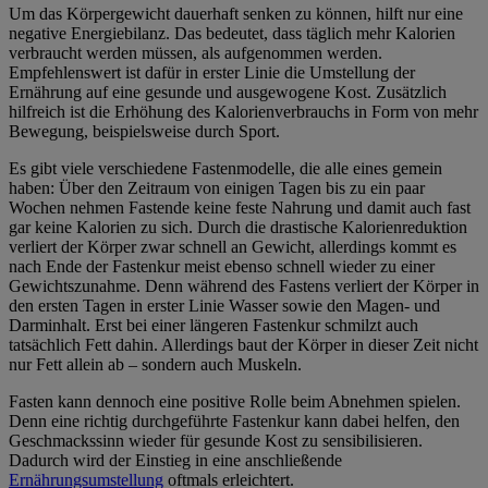
Um das Körpergewicht dauerhaft senken zu können, hilft nur eine
negative Energiebilanz. Das bedeutet, dass täglich mehr Kalorien
verbraucht werden müssen, als aufgenommen werden.
Empfehlenswert ist dafür in erster Linie die Umstellung der
Ernährung auf eine gesunde und ausgewogene Kost. Zusätzlich
hilfreich ist die Erhöhung des Kalorienverbrauchs in Form von mehr
Bewegung, beispielsweise durch Sport.
Es gibt viele verschiedene Fastenmodelle, die alle eines gemein
haben: Über den Zeitraum von einigen Tagen bis zu ein paar
Wochen nehmen Fastende keine feste Nahrung und damit auch fast
gar keine Kalorien zu sich. Durch die drastische Kalorienreduktion
verliert der Körper zwar schnell an Gewicht, allerdings kommt es
nach Ende der Fastenkur meist ebenso schnell wieder zu einer
Gewichtszunahme. Denn während des Fastens verliert der Körper in
den ersten Tagen in erster Linie Wasser sowie den Magen- und
Darminhalt. Erst bei einer längeren Fastenkur schmilzt auch
tatsächlich Fett dahin. Allerdings baut der Körper in dieser Zeit nicht
nur Fett allein ab – sondern auch Muskeln.
Fasten kann dennoch eine positive Rolle beim Abnehmen spielen.
Denn eine richtig durchgeführte Fastenkur kann dabei helfen, den
Geschmackssinn wieder für gesunde Kost zu sensibilisieren.
Dadurch wird der Einstieg in eine anschließende
Ernährungsumstellung
oftmals erleichtert.