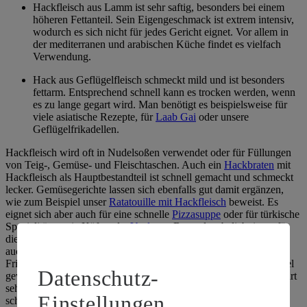
Hackfleisch aus Lamm ist sehr saftig, besonders bei einem
höheren Fettanteil. Sein Eigengeschmack ist extrem intensiv,
wodurch es sich nicht für jedes Gericht eignet. Vor allem in
der mediterranen und arabischen Küche findet es vielfach
Verwendung.
Hack aus Geflügelfleisch schmeckt mild und ist besonders
fettarm. Entsprechend schnell kann es trocken werden, wenn
es zu lange gegart wird. Man benötigt es beispielsweise für
viele asiatische Rezepte, für
Laab Gai
oder unsere
Geflügelfrikadellen.
Hackfleisch wird oft in Nudelsoßen verwendet oder für Füllungen
von Teig-, Gemüse- und Fleischtaschen. Auch ein
Hackbraten
mit
Hackfleisch als Hauptbestandteil ist schnell gemacht und schmeckt
lecker. Gemüsegerichte lassen sich ebenfalls gut damit ergänzen,
wie zum Beispiel unser
Ratatouille mit Hackfleisch
beweist. Es
eignet sich aber auch für eine schnelle
Pizzasuppe
oder für türkische
Spezialitäten wie Köfte oder
Yaglama
. Besonders beliebt ist es für
die Herstellung von Frikadellen beziehungsweise Burgern, aber
auch Spielarten wie dem herzhaften
Patty Melt
aus Kalifornien.
Frisches Hackfleisch kann auch roh verzehrt werden, zum Beispiel
Datenschutz-
gewürztes Schweinehack als das sogenannte Mett. Hackfleisch gart
sehr schnell und ist deshalb besonders praktisch, etwa für die
Einstellungen
schnelle Küche – wie unser einfaches Rezept für
Hackfleisch mit