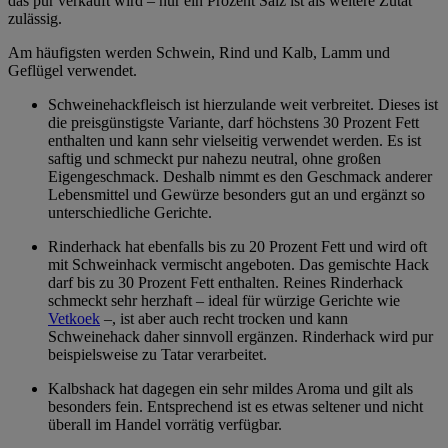
das pur verkauft wird – nur ein Prozent Salz ist als weitere Zutat
zulässig.
Am häufigsten werden Schwein, Rind und Kalb, Lamm und
Geflügel verwendet.
Schweinehackfleisch ist hierzulande weit verbreitet. Dieses ist
die preisgünstigste Variante, darf höchstens 30 Prozent Fett
enthalten und kann sehr vielseitig verwendet werden. Es ist
saftig und schmeckt pur nahezu neutral, ohne großen
Eigengeschmack. Deshalb nimmt es den Geschmack anderer
Lebensmittel und Gewürze besonders gut an und ergänzt so
unterschiedliche Gerichte.
Rinderhack hat ebenfalls bis zu 20 Prozent Fett und wird oft
mit Schweinhack vermischt angeboten. Das gemischte Hack
darf bis zu 30 Prozent Fett enthalten. Reines Rinderhack
schmeckt sehr herzhaft – ideal für würzige Gerichte wie
Vetkoek
–, ist aber auch recht trocken und kann
Schweinehack daher sinnvoll ergänzen. Rinderhack wird pur
beispielsweise zu Tatar verarbeitet.
Kalbshack hat dagegen ein sehr mildes Aroma und gilt als
besonders fein. Entsprechend ist es etwas seltener und nicht
überall im Handel vorrätig verfügbar.