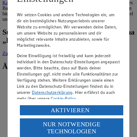
Kartoffeln
beweist. Allerdings ist es auch
schnell verderblich
, da es
Bakterien wegen seiner großen Oberfläche einen guten Nährboden
bietet. Deshalb kommt Hackfleisch immer sehr frisch in den Handel
Wir setzen Cookies und andere Technologien ein, um
und sollte zügig verarbeitet werden.
dir ein bestmögliches Nutzungserlebnis unserer
Website zu ermöglichen. Wir verwenden deine Daten,
Suche weitere Tipps & Tricks zum Thema
um unsere Website zu personalisieren und dir
möglichst relevante Inhalte anzubieten, sowie für
„Fleisch & Wurst“
Marketingzwecke.
Zur Suche
vorgefiltert nach Kategorie: Fleisch & Wurst
Deine Einwilligung ist freiwillig und kann jederzeit
individuell in den Datenschutz-Einstellungen angepasst
Ähnliche Inhalte
werden. Bitte beachte, dass auf Basis deiner
Einstellungen ggf. nicht mehr alle Funktionalitäten zur
Was unterscheidet Pinkel und Bregenwurst?
Verfügung stehen. Weitere Erklärungen sowie einen
Link zu den Datenschutz-Einstellungen findest du in
Kategorie:
Fleisch & Wurst
unserer
Datenschutzerklärung
. Hier erfährst du auch
mehr über unsere
Cookie-Policy
.
Pinkel und Bregenwurst unterscheiden sich vor allem durch
ihre Zutaten und Herstellung. Pinkel ist eine geräucherte
Verarbeitung deiner personenbezogenen Daten in den
AKTIVIEREN
Grützwurst aus Muskelfleisch, Schweinespeck, Hafer- oder
USA durch Facebook und YouTube:
Gerstengrütze, Zwiebeln, Salz und Pfeffer, gefüllt in
NUR NOTWENDIGE
Naturdarm. Bregenwurst …
Wenn du auf „Aktivieren“ klickst, willigst du im Sinne
TECHNOLOGIEN
des Art. 49 Abs. 1 Satz 1 lit. a) DSGVO ein, dass deine