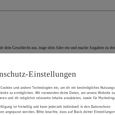
hle dein Geschlecht aus, trage dein Alter ein und mache Angaben zu d
)
nschutz-Einstellungen
 BMI-Rechner ebenfalls nicht geeignet, da sich bei ihnen das Verhältni
ven helfen dem Körper auch längere Erkrankungen zu überstehen. Ab 65 
 Cookies und andere Technologien ein, um dir ein bestmögliches Nutzungs
bsite zu ermöglichen. Wir verwenden deine Daten, um unsere Website z
ieren und dir möglichst relevante Inhalte anzubieten, sowie für Marketin
s Körperfetts trifft. So gilt Bauchfett aus gesundheitlicher Sicht als b
tierungshilfe und suche im Zweifel das Gespräch mit deinem Hausarzt.
lligung ist freiwillig und kann jederzeit individuell in den Datenschutz-
lt ist.
gen angepasst werden. Bitte beachte, dass auf Basis deiner Einstellungen