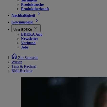
Sortiment
Produktsuche
Produktherkunft
Nachhaltigkeit
Gewinnspiele
Über EDEKA
EDEKA App
Newsletter
Verbund
Jobs
Zur Startseite
Wissen
Tests & Rechner
BMI-Rechner