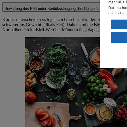
mehr alle 
Datenschut
Bewertung des BMI unter Berücksichtigung des Geschlechts
mehr über
Körper unterscheiden sich je nach Geschlecht in der biologischen Z
Verarbeit
schwerer ins Gewicht fällt als Fett). Daher sind die BMI-Werte für 
Normalbereich im BMI-Wert bei Männern liegt dagegen zwischen 20
Wenn du au
ein, dass 
einem nach
Risiko ein
Informatio