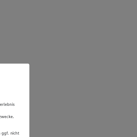
erlebnis
u
gzwecke.
 ggf. nicht