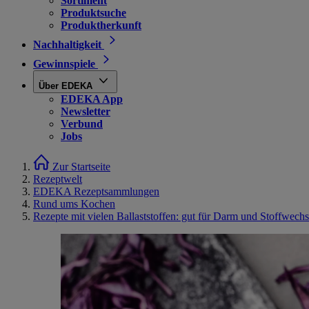
Sortiment
Produktsuche
Produktherkunft
Nachhaltigkeit
Gewinnspiele
Über EDEKA
EDEKA App
Newsletter
Verbund
Jobs
Zur Startseite
Rezeptwelt
EDEKA Rezeptsammlungen
Rund ums Kochen
Rezepte mit vielen Ballaststoffen: gut für Darm und Stoffwechs