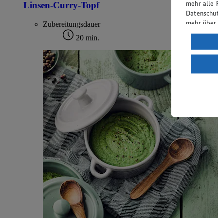
mehr alle 
Linsen-Curry-Topf
Datenschut
mehr über
Zubereitungsdauer
20 min.
Verarbeit
Wenn du au
ein, dass 
einem nach
Risiko ein
Informatio