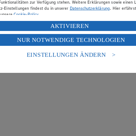
Funktionalitäten zur Verfügung stehen. Weitere Erklärungen sowie einen L
z-Einstellungen findest du in unserer
Datenschutzerklärung
. Hier erfährs
 unsere
Cookie-Policy
.
ung deiner personenbezogenen Daten in den USA durch Facebook und Yo
AKTIVIEREN
f „Aktivieren“ klickst, willigst du im Sinne des Art. 49 Abs. 1 Satz 1 lit
NUR NOTWENDIGE TECHNOLOGIEN
deine Daten in den USA verarbeitet werden. Der EuGH sieht die USA als 
 europäischen Standards nicht angemessenen Datenschutzniveau an. Es b
es Zugriffs durch US-amerikanische Behörden.
EINSTELLUNGEN ÄNDERN
nen zum Herausgeber der Seite findest du im
Impressum