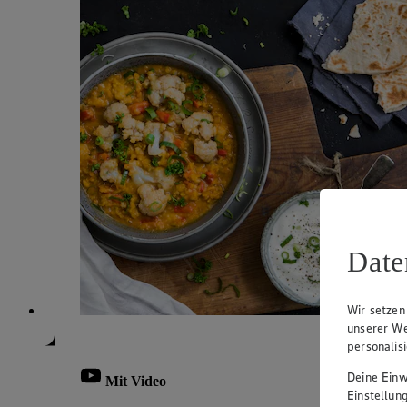
Date
Wir setzen
unserer We
personalis
Deine Einwi
Mit Video
Einstellun