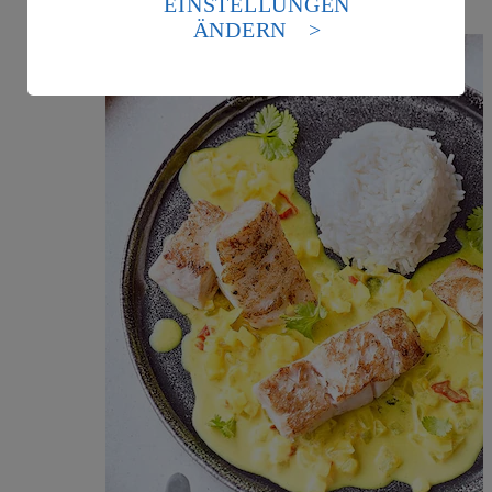
EINSTELLUNGEN
Standards nicht angemessenen Datenschutzniveau an.
ÄNDERN
Es besteht das Risiko eines Zugriffs durch US-
amerikanische Behörden.
Informationen zum Herausgeber der Seite findest du
im
Impressum