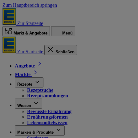
Zum Hauptbereich springen
Zur Startseite
Markt & Angebote
Menü
Zur Startseite
Schließen
Angebote
Märkte
Rezepte
Rezeptsuche
Rezeptsammlungen
Wissen
Bewusste Ernährung
Ernährungsformen
Lebensmittelwissen
Marken & Produkte