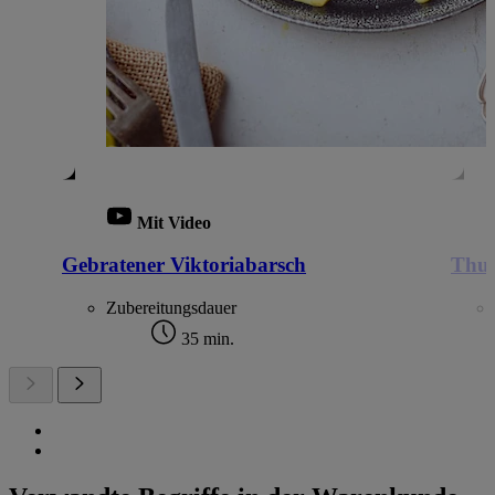
Mit Video
Gebratener Viktoriabarsch
Thun
Zubereitungsdauer
35 min.