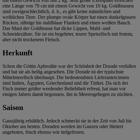
mit einem Gewicht von fast 2 kg. Sehr große Exemplare erreichen
eine Länge von 70 cm mit einem Gewicht von 10 kg. Goldbrassen
sind zweigeschlechtlich, d. h., es gibt keine männlichen und
weiblichen Tiere. Der plumpe ovale Körper hat einen dunkelgrauen
Rücken, silbrige bis stahlblaue Flanken und einen weißen Bauch.
Das Maul der Goldbrasse hat dicke Lippen, Mahl- und
Schneidezähne. Sie ist ein begehrter, teurer Speisefisch mit festem,
aber nicht trockenem Fleisch.
Herkunft
Schon die Göttin Aphrodite war der Schönheit der Dorade verfallen
und hat sie als heilig angesehen. Die Dorade ist der typischste
Mittelmeerfisch überhaupt. Die bedeutendsten Lieferanten:innen
sind Italien, Ägypten, Griechenland und die Türkei. Da sich der
Fisch immer größer werdender Beliebtheit erfreut, hat man vor
einigen Jahren damit begonnen, ihn in Meeresgehegen zu züchten.
Saison
Ganzjährig erhältlich. Jedoch schmeckt sie in der Zeit von Juli bis
Oktober am besten. Doraden werden im Ganzen oder filetiert
angeboten, frisch ebenso wie tiefgefroren.