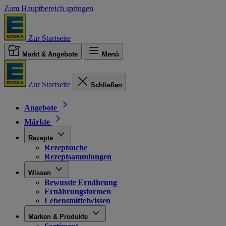
Zum Hauptbereich springen
Zur Startseite
Markt & Angebote
Menü
Zur Startseite
Schließen
Angebote
Märkte
Rezepte
Rezeptsuche
Rezeptsammlungen
Wissen
Bewusste Ernährung
Ernährungsformen
Lebensmittelwissen
Marken & Produkte