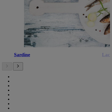
Sardine
Lach