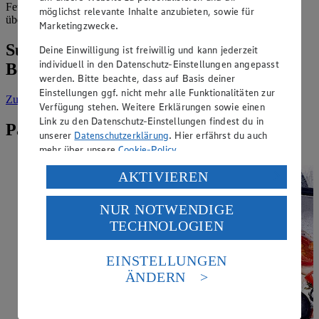
Fett, aber liefert dafür wertvolles Eiweiß. Die Goldbrasse verfügt
möglichst relevante Inhalte anzubieten, sowie für
über viel Niacin, außerdem ist Kalium enthalten.
Marketingzwecke.
Suche weitere Lebensmittel aus dem
Deine Einwilligung ist freiwillig und kann jederzeit
individuell in den Datenschutz-Einstellungen angepasst
Bereich „Fisch & Meeresfrüchte“
werden. Bitte beachte, dass auf Basis deiner
Einstellungen ggf. nicht mehr alle Funktionalitäten zur
Zur Suche
vorgefiltert nach Kategorie: Fisch & Meeresfrüchte
Verfügung stehen. Weitere Erklärungen sowie einen
Link zu den Datenschutz-Einstellungen findest du in
Passende Rezepte zu Goldbrasse/Dorade
unserer
Datenschutzerklärung
. Hier erfährst du auch
mehr über unsere
Cookie-Policy
.
Verarbeitung deiner personenbezogenen Daten in den
AKTIVIEREN
USA durch Facebook und YouTube:
NUR NOTWENDIGE
Wenn du auf „Aktivieren“ klickst, willigst du im Sinne
TECHNOLOGIEN
des Art. 49 Abs. 1 Satz 1 lit. a) DSGVO ein, dass deine
Daten in den USA verarbeitet werden. Der EuGH sieht
die USA als Land mit einem nach europäischen
EINSTELLUNGEN
Standards nicht angemessenen Datenschutzniveau an.
ÄNDERN
Es besteht das Risiko eines Zugriffs durch US-
amerikanische Behörden.