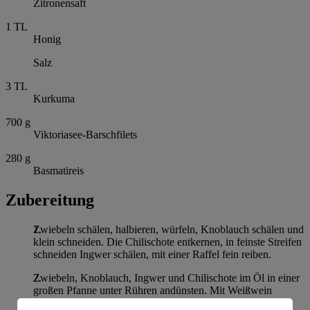
Zitronensaft
1
TL
Honig
Salz
3
TL
Kurkuma
700
g
Viktoriasee-Barschfilets
280
g
Basmatireis
Zubereitung
Zwiebeln schälen, halbieren, würfeln, Knoblauch schälen und
klein schneiden. Die Chilischote entkernen, in feinste Streifen
schneiden Ingwer schälen, mit einer Raffel fein reiben.
Zwiebeln, Knoblauch, Ingwer und Chilischote im Öl in einer
großen Pfanne unter Rühren andünsten. Mit Weißwein
ablöschen, einkochen lassen