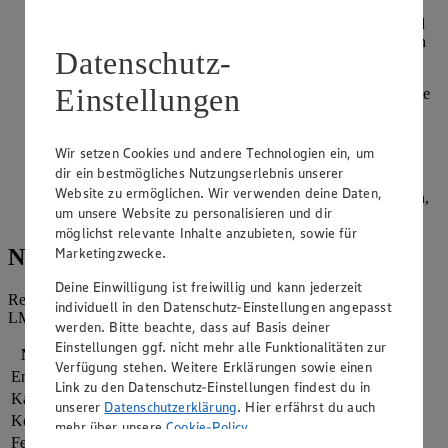
Kokosmilch, Cayennepfeffer, Zitronensaft, Honig, Salz und
Kurkuma zugeben. Alles einmal aufkochen und 15 Minuten
Datenschutz-
unter gelegentlichem Rühren köcheln lassen.
Einstellungen
Fischfilet würzen, in große Stücke schneiden in einer Pfanne
mit Öl von beiden Seiten 3-4 Minuten anbraten.
Den Reis währenddessen nach Anleitung kochen.
Wir setzen Cookies und andere Technologien ein, um
dir ein bestmögliches Nutzungserlebnis unserer
Reis in ein mit Wasser ausgespültes Förmchen geben,
Website zu ermöglichen. Wir verwenden deine Daten,
festdrücken, stürzen. Sauce als Spiegel auf den Teller geben,
um unsere Website zu personalisieren und dir
Fischfilets darauf legen und servieren.
möglichst relevante Inhalte anzubieten, sowie für
Marketingzwecke.
Nährwerte
Deine Einwilligung ist freiwillig und kann jederzeit
Referenzmenge für einen durchschnittlichen Erwachsenen laut
individuell in den Datenschutz-Einstellungen angepasst
LMIV (8.400 kJ/2.000 kcal).
werden. Bitte beachte, dass auf Basis deiner
Einstellungen ggf. nicht mehr alle Funktionalitäten zur
Nährwerte
pro Portion
Verfügung stehen. Weitere Erklärungen sowie einen
Energie
2.969 kj (35 %)
Link zu den Datenschutz-Einstellungen findest du in
Kalorien
709 kcal (35 %)
unserer
Datenschutzerklärung
. Hier erfährst du auch
Kohlenhydrate
65 g
mehr über unsere
Cookie-Policy
.
Fett
31 g