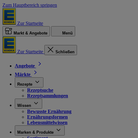
Zum Hauptbereich springen
Zur Startseite
Markt & Angebote
Menü
Zur Startseite
Schließen
Angebote
Märkte
Rezepte
Rezeptsuche
Rezeptsammlungen
Wissen
Bewusste Ernährung
Ernährungsformen
Lebensmittelwissen
Marken & Produkte