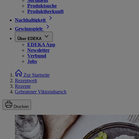
Sortiment
Produktsuche
Produktherkunft
Nachhaltigkeit
Gewinnspiele
Über EDEKA
EDEKA App
Newsletter
Verbund
Jobs
Zur Startseite
Rezeptwelt
Rezepte
Gebratener Viktoriabarsch
Drucken