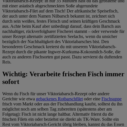
Viktoriabarsch-Rezept: In nur 35 Minuten hast du das gebratene und
mit einer asiatisch abgeschmeckten Soße abgerundete
Viktoriabarsch-Filet auf dem Tisch! Der afrikanische Speisefisch,
der auch unter dem Namen Nilbarsch bekannt ist, zeichnet sich
durch sein weißes, festes Fleisch und seinen kräftigen Geschmack
aus. Achte beim Kauf aber unbedingt darauf, dass dein Barsch aus
nachhaltiger, rückverfolgbarer Fischerei stammt – oder verwende für
unser Rezept alternativ zertifizierten Seelachs, wenn du unsicher
bezüglich der Nachhaltigkeit des Viktoriabarsches bist. Den
besonderen Geschmack kreierst du mit unserem Viktoriabarsch-
Rezept durch die pikante Ingwer-Kurkuma-Kokosmilch-Soße, die
auch zu anderen Fischsorten gut passt. Dazu servierst du duftenden
Reis.
Wichtig: Verarbeite frischen Fisch immer
sofort
Wenn du Fisch für unser Viktoriabarsch-Rezept oder andere
Gerichte wie etwa
gebackenes Rotbarschfilet
oder eine
Fischsuppe
frisch vom Markt oder aus der Fischhandlung kaufst, solltest du ihn
möglichst noch am selben Tag zubereiten (spätestens aber am
Folgetag): Fisch ist nicht lange haltbar. Alternativ frierst du die
frischen Filets ein oder beziehst sie direkt als TK-Ware. Sollte ein
Rest vom Viktoriabarsch-Gericht übrig bleiben, kannst du das Essen