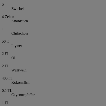
5
Zwiebeln
4
Zehen
Knoblauch
1
Chilischote
50
g
Ingwer
2
EL
Öl
2
EL
Weißwein
400
ml
Kokosmilch
0,5
TL
Cayennepfeffer
1
EL