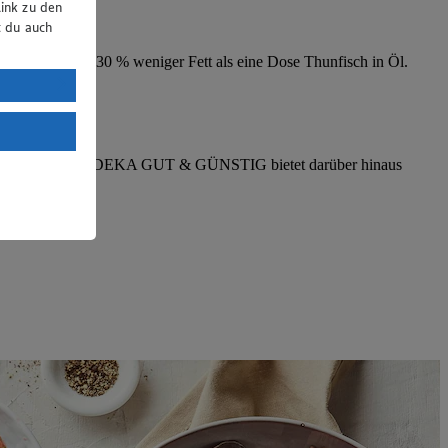
ink zu den
t du auch
orien und rund 30 % weniger Fett als eine Dose Thunfisch in Öl.
uTube:
. a) DSGVO
Land mit
esteht das
öl oder Olivenöl. EDEKA GUT & GÜNSTIG bietet darüber hinaus