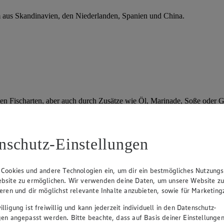
m aus Skandinavien, den Niederlanden, Spanien und China.
en Fischarten, aber auch durch Zusätze wie Öl, Marinade, Soße oder 
nschutz-Einstellungen
 einen kleinen Snack oder eine praktische Zutat zum Kochen zur Hand.
Thunfisch-Aufstrich
zeigt.
 Cookies und andere Technologien ein, um dir ein bestmögliches Nutzungs
bsite zu ermöglichen. Wir verwenden deine Daten, um unsere Website z
ieren und dir möglichst relevante Inhalte anzubieten, sowie für Marketin
n Halbkonserven gehören eingelegte Bratfische oder Fische in Marinad
 in der Dose) können bei Zimmertemperatur lange aufbewahrt werden. F
lligung ist freiwillig und kann jederzeit individuell in den Datenschutz-
gen angepasst werden. Bitte beachte, dass auf Basis deiner Einstellungen