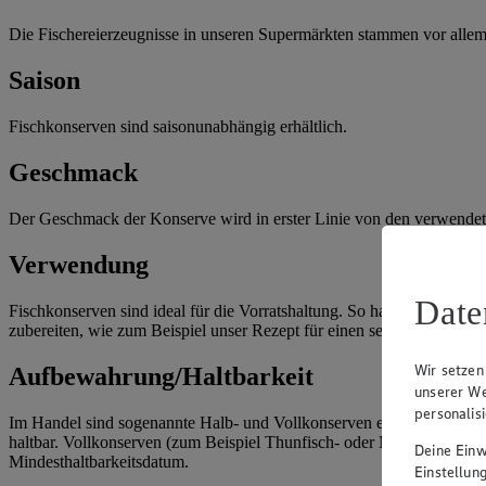
Die Fischereierzeugnisse in unseren Supermärkten stammen vor alle
Saison
Fischkonserven sind saisonunabhängig erhältlich.
Geschmack
Der Geschmack der Konserve wird in erster Linie von den verwendet
Verwendung
Date
Fischkonserven sind ideal für die Vorratshaltung. So hast du immer
zubereiten, wie zum Beispiel unser Rezept für einen selbstgemachten
Wir setzen
Aufbewahrung/Haltbarkeit
unserer We
personalis
Im Handel sind sogenannte Halb- und Vollkonserven erhältlich. Zu de
haltbar. Vollkonserven (zum Beispiel Thunfisch- oder Makrelenfilets
Deine Einwi
Mindesthaltbarkeitsdatum.
Einstellun