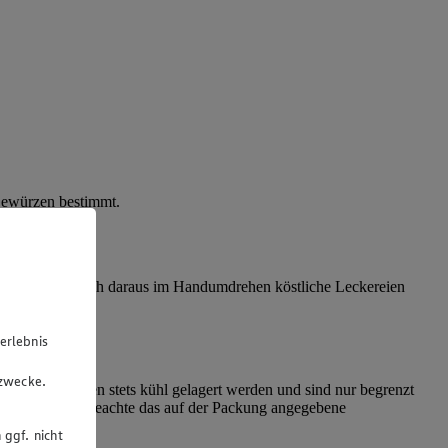
Gewürzen bestimmt.
 Zudem lassen sich daraus im Handumdrehen köstliche Leckereien
erlebnis
u
gzwecke.
e. Diese müssen stets kühl gelagert werden und sind nur begrenzt
ür beide gilt: Beachte das auf der Packung angegebene
 ggf. nicht