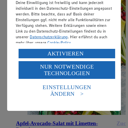
Deine Einwilligung ist freiwillig und kann jederzeit
individuell in den Datenschutz-Einstellungen angepasst
werden. Bitte beachte, dass auf Basis deiner
Einstellungen ggf. nicht mehr alle Funktionalitäten zur
Verfügung stehen. Weitere Erklärungen sowie einen
Link zu den Datenschutz-Einstellungen findest du in
unserer
Datenschutzerklärung
. Hier erfährst du auch
mehr über unsere
Cookie-Policy
.
Verarbeitung deiner personenbezogenen Daten in den
AKTIVIEREN
USA durch Facebook und YouTube:
NUR NOTWENDIGE
Wenn du auf „Aktivieren“ klickst, willigst du im Sinne
TECHNOLOGIEN
des Art. 49 Abs. 1 Satz 1 lit. a) DSGVO ein, dass deine
Daten in den USA verarbeitet werden. Der EuGH sieht
die USA als Land mit einem nach europäischen
EINSTELLUNGEN
Standards nicht angemessenen Datenschutzniveau an.
ÄNDERN
Es besteht das Risiko eines Zugriffs durch US-
amerikanische Behörden.
Informationen zum Herausgeber der Seite findest du
im
Impressum
Apfel-Avocado-Salat mit Limetten-
Zucc