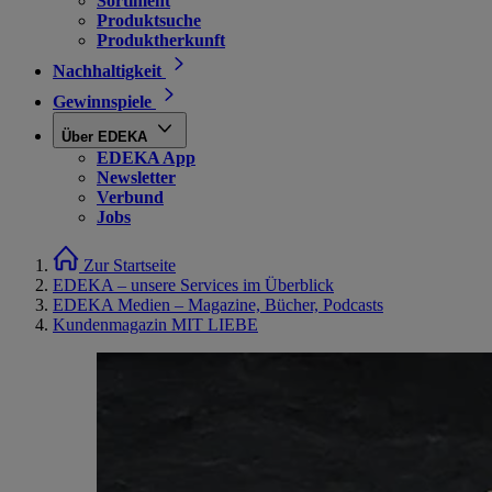
Sortiment
Produktsuche
Produktherkunft
Nachhaltigkeit
Gewinnspiele
Über EDEKA
EDEKA App
Newsletter
Verbund
Jobs
Zur Startseite
EDEKA – unsere Services im Überblick
EDEKA Medien – Magazine, Bücher, Podcasts
Kundenmagazin MIT LIEBE