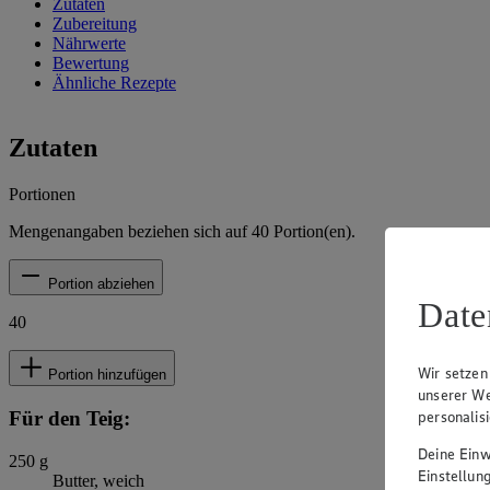
Zutaten
Zubereitung
Nährwerte
Bewertung
Ähnliche Rezepte
Zutaten
Portionen
Mengenangaben beziehen sich auf
40
Portion(en).
Portion abziehen
Date
40
Wir setzen
Portion hinzufügen
unserer We
Für den Teig:
personalis
Deine Einwi
250
g
Einstellun
Butter, weich