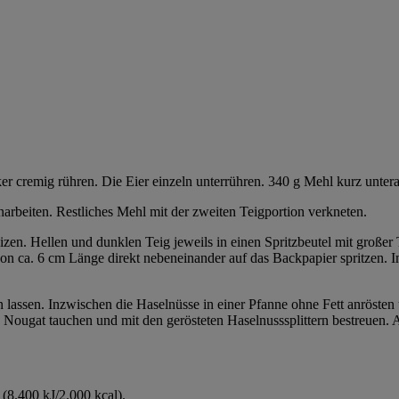
ker cremig rühren. Die Eier einzeln unterrühren. 340 g Mehl kurz untera
arbeiten. Restliches Mehl mit der zweiten Teigportion verkneten.
en. Hellen und dunklen Teig jeweils in einen Spritzbeutel mit großer 
 von ca. 6 cm Länge direkt nebeneinander auf das Backpapier spritzen.
n lassen. Inzwischen die Haselnüsse in einer Pfanne ohne Fett anröst
 Nougat tauchen und mit den gerösteten Haselnusssplittern bestreuen. 
(8.400 kJ/2.000 kcal).