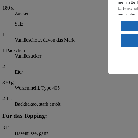
mehr alle 
180
g
Datenschut
Zucker
mehr über
Salz
Verarbeit
1
Wenn du au
Vanilleschote, davon das Mark
ein, dass 
einem nach
1
Päckchen
Risiko ein
Vanillezucker
Informatio
2
Eier
370
g
Weizenmehl, Type 405
2
TL
Backkakao, stark entölt
Für das Topping:
3
EL
Haselnüsse, ganz