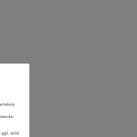
erlebnis
u
gzwecke.
 ggf. nicht