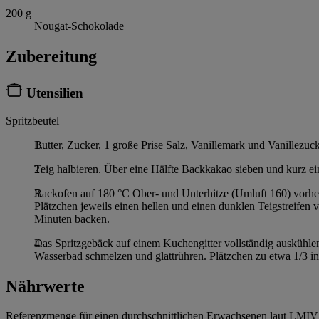
200
g
Nougat-Schokolade
Zubereitung
Utensilien
Spritzbeutel
Butter, Zucker, 1 große Prise Salz, Vanillemark und Vanillezuc
Teig halbieren. Über eine Hälfte Backkakao sieben und kurz ein
Backofen auf 180 °C Ober- und Unterhitze (Umluft 160) vorheiz
Plätzchen jeweils einen hellen und einen dunklen Teigstreifen
Minuten backen.
Das Spritzgebäck auf einem Kuchengitter vollständig auskühle
Wasserbad schmelzen und glattrühren. Plätzchen zu etwa 1/3 in
Nährwerte
Referenzmenge für einen durchschnittlichen Erwachsenen laut LMIV 