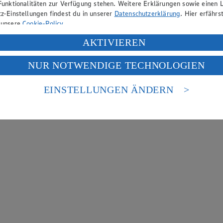
Funktionalitäten zur Verfügung stehen. Weitere Erklärungen sowie einen L
z-Einstellungen findest du in unserer
Datenschutzerklärung
. Hier erfährs
 unsere
Cookie-Policy
.
ung deiner personenbezogenen Daten in den USA durch Facebook und Yo
AKTIVIEREN
f „Aktivieren“ klickst, willigst du im Sinne des Art. 49 Abs. 1 Satz 1 lit
NUR NOTWENDIGE TECHNOLOGIEN
deine Daten in den USA verarbeitet werden. Der EuGH sieht die USA als 
 europäischen Standards nicht angemessenen Datenschutzniveau an. Es b
es Zugriffs durch US-amerikanische Behörden.
EINSTELLUNGEN ÄNDERN
nen zum Herausgeber der Seite findest du im
Impressum