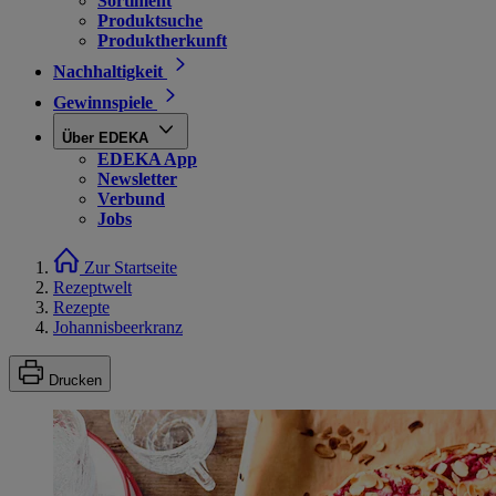
Sortiment
Produktsuche
Produktherkunft
Nachhaltigkeit
Gewinnspiele
Über EDEKA
EDEKA App
Newsletter
Verbund
Jobs
Zur Startseite
Rezeptwelt
Rezepte
Johannisbeerkranz
Drucken