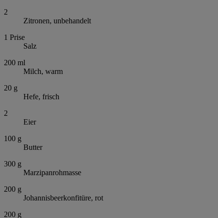
2
Zitronen, unbehandelt
1
Prise
Salz
200
ml
Milch, warm
20
g
Hefe, frisch
2
Eier
100
g
Butter
300
g
Marzipanrohmasse
200
g
Johannisbeerkonfitüre, rot
200
g