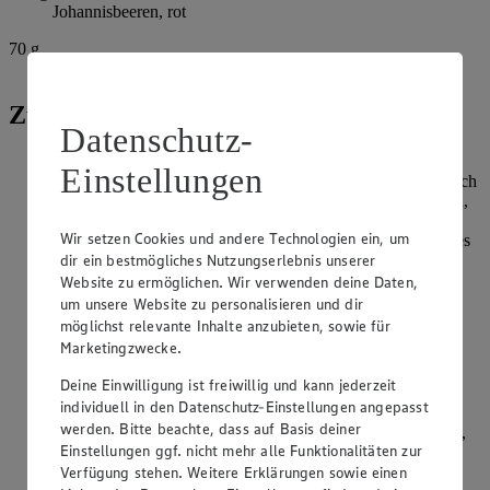
Johannisbeeren, rot
70
g
Mandeln, gehobelt
Zubereitung
Datenschutz-
Mehl, 90 g Zucker, abgeriebene Schale von 1 Zitrone und
Einstellungen
Salz in eine Rührschüssel geben. Hefe in die lauwarme Milch
hineinbröckeln, 1 EL Zucker darüber streuen und verrühren,
bis sich die Hefe aufgelöst hat. Hefemilch, 1 Ei und 100 g
Wir setzen Cookies und andere Technologien ein, um
Butter zum Mehlgemisch geben und mit dem Knethaken des
dir ein bestmögliches Nutzungserlebnis unserer
Handrührers 3 Minuten verkneten. Teig mit einem
Küchentuch abdecken und an einem warmen Ort ca. 35
Website zu ermöglichen. Wir verwenden deine Daten,
Minuten gehen lassen.
um unsere Website zu personalisieren und dir
möglichst relevante Inhalte anzubieten, sowie für
Schale der zweiten Zitrone abreiben. Marzipan reiben, mit
Marketingzwecke.
Zitronenschale und Konfitüre mischen. Johannisbeeren
waschen, abtropfen lassen. Beeren mit einer Gabel von den
Deine Einwilligung ist freiwillig und kann jederzeit
Rispen streifen.
individuell in den Datenschutz-Einstellungen angepasst
werden. Bitte beachte, dass auf Basis deiner
Hefeteig nochmals gründlich kneten. Ist der Teig zu klebrig,
Einstellungen ggf. nicht mehr alle Funktionalitäten zur
weitere 3–5 EL Mehl unterkneten. Auf einer bemehlten
Verfügung stehen. Weitere Erklärungen sowie einen
Arbeitsfläche Teig zu einem Rechteck von 50 x 30 cm