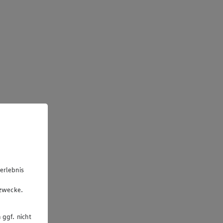
erlebnis
u
gzwecke.
 ggf. nicht