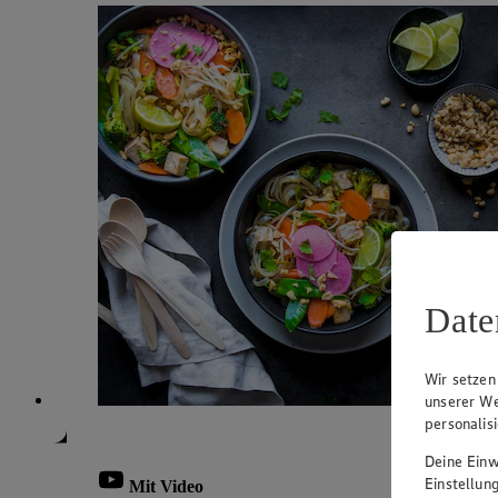
Date
Wir setzen
unserer We
personalis
Deine Einwi
Einstellun
Mit Video