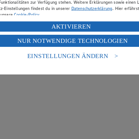
Funktionalitäten zur Verfügung stehen. Weitere Erklärungen sowie einen L
z-Einstellungen findest du in unserer
Datenschutzerklärung
. Hier erfährs
 unsere
Cookie-Policy
.
ung deiner personenbezogenen Daten in den USA durch Facebook und Yo
AKTIVIEREN
f „Aktivieren“ klickst, willigst du im Sinne des Art. 49 Abs. 1 Satz 1 lit
NUR NOTWENDIGE TECHNOLOGIEN
deine Daten in den USA verarbeitet werden. Der EuGH sieht die USA als 
 europäischen Standards nicht angemessenen Datenschutzniveau an. Es b
es Zugriffs durch US-amerikanische Behörden.
EINSTELLUNGEN ÄNDERN
nen zum Herausgeber der Seite findest du im
Impressum