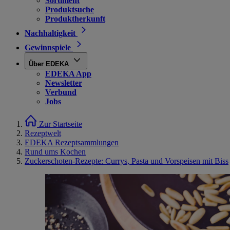
Sortiment
Produktsuche
Produktherkunft
Nachhaltigkeit
Gewinnspiele
Über EDEKA
EDEKA App
Newsletter
Verbund
Jobs
Zur Startseite
Rezeptwelt
EDEKA Rezeptsammlungen
Rund ums Kochen
Zuckerschoten-Rezepte: Currys, Pasta und Vorspeisen mit Biss