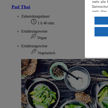
mehr alle 
Pad Thai
Datenschut
mehr über
Zubereitungsdauer
Verarbeit
1 h 40 min.
Wenn du au
Ernährungsweise
ein, dass 
einem nach
Vegan
Risiko ein
Ernährungsweise
Informatio
Vegetarisch