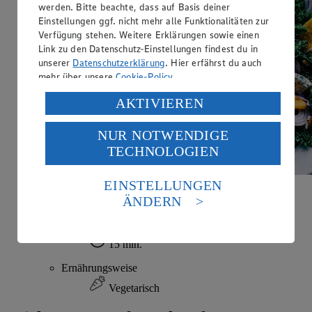
werden. Bitte beachte, dass auf Basis deiner
Einstellungen ggf. nicht mehr alle Funktionalitäten zur
Verfügung stehen. Weitere Erklärungen sowie einen
Link zu den Datenschutz-Einstellungen findest du in
unserer
Datenschutzerklärung
. Hier erfährst du auch
mehr über unsere
Cookie-Policy
.
Verarbeitung deiner personenbezogenen Daten in den
AKTIVIEREN
USA durch Facebook und YouTube:
NUR NOTWENDIGE
Wenn du auf „Aktivieren“ klickst, willigst du im Sinne
TECHNOLOGIEN
des Art. 49 Abs. 1 Satz 1 lit. a) DSGVO ein, dass deine
Daten in den USA verarbeitet werden. Der EuGH sieht
die USA als Land mit einem nach europäischen
EINSTELLUNGEN
Standards nicht angemessenen Datenschutzniveau an.
Kaki-Salat
ÄNDERN
Es besteht das Risiko eines Zugriffs durch US-
amerikanische Behörden.
Zubereitungsdauer
15 min.
Informationen zum Herausgeber der Seite findest du
im
Impressum
Ernährungsweise
Vegetarisch