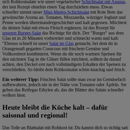
sich Rohkostsalate wie unser vegetarischer
Schichtsalat mit Ananas
,
der laut Rezept ohnehin einen Tag durchziehen muss. Etwas
schneller nimmt unser
Mini-Matjes-Schichtsalat
mit Rote Bete das
gewünschte Aroma an. Tomaten, Mozzarella, würziger Joghurt und
Penne werden übereinandergeschichtet und kalt gegessen. Möchtest
du deinen Salat mit etwas Fleisch ergänzen, ist das Rezept für
unseren Burger-Salat
das Richtige für dich. Der "Burger" aus dem
Glas ist in 20 Minuten vorbereitet und schmeckt warm und kalt:
"Ebenso schnell ist unser
Salat im Glas
gemacht, bei dem du in
Orangensaft gegarten Couscous mit frischem Gemüse und
Vollkornbrot kombinierst. Wenn du die noch warmen Speisen für
den nächsten Tag in die Gläser füllen möchtest, solltest du darauf
achten, den Deckel erst nach vollständigem Erkalten der Speisen zu
verschließen. So bleibt dein Rohkostsalat schön knackig und frisch.
Ein weiterer Tipp:
Frischen Salat sollte man zwar im Gemüsefach
aufbewahren, jedoch nie in der Nähe von Tomaten oder Äpfeln. Sie
geben das Reifegas Ethylen ab, das die Blätter des Salats schneller
welken lässt.
Heute bleibt die Küche kalt – dafür
saisonal und regional!
Das Tolle an Blattsalat mit Rohkost ist: Du kannst dich so richtig satt