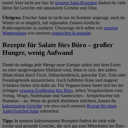
essen! Aber nicht nur das: In
unseren Salat-Rezepten
findest du viele
Ideen für Gerichte mit saisonalem Gemüse und Obst.
Übrigens:
Frischer Salat ist nicht nur im Sommer angesagt, auch im
Winter ist es möglich, mit regionalen Zutaten köstliche
Rohkostgerichte zu zaubern: Überzeuge dich selbst von
unseren
Wintersalaten
wie unserem
asiatischen Krautsalat
.
Rezepte für Salate fürs Büro – großer
Hunger, wenig Aufwand
Damit du mittags jede Menge neue Energie tankst und dein Essen
zu einer ausgewogenen Mahlzeit wird, lohnt es sich, den kalten
(Blatt-)Salat durch Fisch, Hähnchenfleisch, gekochte Eier, Tofu oder
Pseudogetreide anzureichern. Auch halbfetter Käse und magerer
Schinken bieten sich dafür an. Für Veganer:innen bietet sich bei der
richtigen
veganen Ernährung fürs Büro
, neben Vorgekochtem vom
Vortag, Wraps, Nudelsalate und Sandwiches – beispielsweise mit
Hummus – an. Wenn du gezielt abnehmen möchtest, kannst du
kalorienarme Gerichte
wie etwa nach unserem
Rezept für einen
Apfel-Fenchel-Salat
zubereiten.
Tipp:
In unseren kalorienarmen Rezepten findest du viele tolle
leichte und gesunde Gerichte, die sich gut zum Mitnehmen ins Büro