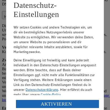
Datenschutz-
DSGVO (Einwilligung über Facebook-Einstellungen).
Einstellungen
Instagram
Die Verarbeitung im Kontext von Instagram (z. B.
Wir setzen Cookies und andere Technologien ein, um
Unternehmensprofil, Werbung) umfasst Interaktionen mit Nutzern
dir ein bestmögliches Nutzungserlebnis unserer
sowie die Veröffentlichung und Analyse von Inhalten (z. B. Stories,
Website zu ermöglichen. Wir verwenden deine Daten,
Posts).
um unsere Website zu personalisieren und dir
möglichst relevante Inhalte anzubieten, sowie für
Verarbeitete Daten:
Nutzer-ID, Interaktionsdaten (z. B. Likes,
Marketingzwecke.
Kommentare), Profilinformationen (soweit öffentlich), Inhaltsdaten.
Deine Einwilligung ist freiwillig und kann jederzeit
Zweck:
Betrieb der Instagram-Präsenz, Beantwortung von
Anfragen, Marketing (z. B. gezielte Werbung) und Community-
individuell in den Datenschutz-Einstellungen angepasst
Building. Insights-Daten werden von Meta anonymisiert
werden. Bitte beachte, dass auf Basis deiner
bereitgestellt, sodass keine Rückschlüsse auf einzelne Personen
Einstellungen ggf. nicht mehr alle Funktionalitäten zur
möglich sind. Nähere Informationen zur gemeinsamen
Verfügung stehen. Weitere Erklärungen sowie einen
Verantwortlichkeit mit Meta Platforms Ireland Ltd. finden Sie
Link zu den Datenschutz-Einstellungen findest du in
unter
https://www.facebook.com/legal/controller_addendum
.
unserer
Datenschutzerklärung
. Hier erfährst du auch
Weitere Informationen zum Datenschutz bei Instagram Insights sind
mehr über unsere
Cookie-Policy
.
unter
https://www.facebook.com/legal/terms/information_about_page_
locale=de_DE
verfügbar.
Verarbeitung deiner personenbezogenen Daten in den
AKTIVIEREN
USA durch Facebook und YouTube:
Empfänger:
Meta (als gemeinsamer Verantwortlicher), ggf. externe