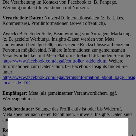
Die Verarbeitung im Kontext von Facebook (z. B. Fanpage,
Werbung) umfasst Interaktionen mit Nutzern.
Verarbeitete Daten:
Nutzer-ID, Interaktionsdaten (z. B. Likes,
Kommentare), Profilinformationen (soweit öffentlich).
Zweck:
Betrieb der Seite, Beantwortung von Anfragen, Marketing
(z. B. gezielte Werbung). Insights-Daten werden von Meta
anonymisiert bereitgestellt, sodass keine Rückschlüsse auf einzelne
Personen möglich sind. Nähere Informationen zur gemeinsamen
Verantwortlichkeit mit Meta Platforms Ireland Ltd. finden Sie unter
https://www.facebook.com/legal/controller_addendum
. Weitere
Informationen zum Datenschutz bei Facebook Insights finden Sie
unter
https://www.facebook.com/legal/terms/information_about_page_insig
locale=de_DE
.
Empfänger:
Meta (als gemeinsamer Verantwortlicher), ggf.
Werbeagenturen.
Speicherdauer:
Solange das Profil aktiv ist oder bis Widerruf,
Meta-speicher nach deren Richtlinien. Hinweis: Insights-Daten sind
anonymisiert.
Rechtsgrundlage:
Art. 6 Abs. 1 lit. f) DSGVO (berechtigtes
Interesse an Social-Media-Präsenz); für Werbung Art. 6 Abs. 1 lit. a)