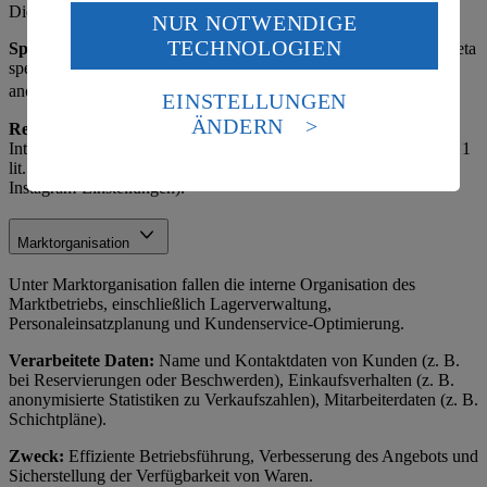
Dienstleister und Werbeagenturen.
NUR NOTWENDIGE
Wenn du auf „Aktivieren“ klickst, willigst du im Sinne
TECHNOLOGIEN
des Art. 49 Abs. 1 Satz 1 lit. a) DSGVO ein, dass deine
Speicherdauer:
Solange das Profil aktiv ist oder bis Widerruf, Meta
speichert nach eigenen Richtlinien. Hinweis: Insights-Daten sind
Daten in den USA verarbeitet werden. Der EuGH sieht
anonymisiert.
die USA als Land mit einem nach europäischen
EINSTELLUNGEN
Standards nicht angemessenen Datenschutzniveau an.
ÄNDERN
Rechtsgrundlage:
Art. 6 Abs. 1 lit. f) DSGVO (berechtigtes
Es besteht das Risiko eines Zugriffs durch US-
Interesse am Betrieb der Social-Media-Präsenz) sowie Art. 6 Abs. 1
amerikanische Behörden.
lit. a) DSGVO (Einwilligung für personalisierte Werbung über
Instagram-Einstellungen).
Informationen zum Herausgeber der Seite findest du
im
Impressum
Marktorganisation
Unter Marktorganisation fallen die interne Organisation des
Marktbetriebs, einschließlich Lagerverwaltung,
Personaleinsatzplanung und Kundenservice-Optimierung.
Verarbeitete Daten:
Name und Kontaktdaten von Kunden (z. B.
bei Reservierungen oder Beschwerden), Einkaufsverhalten (z. B.
anonymisierte Statistiken zu Verkaufszahlen), Mitarbeiterdaten (z. B.
Schichtpläne).
Zweck:
Effiziente Betriebsführung, Verbesserung des Angebots und
Sicherstellung der Verfügbarkeit von Waren.