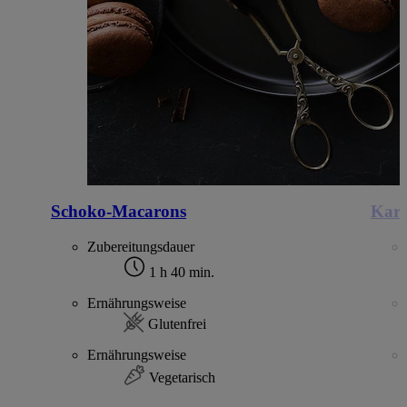
Schoko-Macarons
Kara
Zubereitungsdauer
1 h 40 min.
Ernährungsweise
Glutenfrei
Ernährungsweise
Vegetarisch