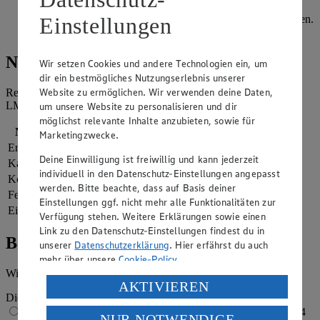
Den Joghurt mit dem Schmand und dem Abrieb sowie dem
Einstellungen
Saft der Orange verrühren und zu den Pfannkuchen servieren.
Mit Zimt bestäuben und genießen.
Nährwerte
Wir setzen Cookies und andere Technologien ein, um
dir ein bestmögliches Nutzungserlebnis unserer
Website zu ermöglichen. Wir verwenden deine Daten,
Referenzmenge für einen durchschnittlichen Erwachsenen laut
LMIV (8.400 kJ/2.000 kcal).
um unsere Website zu personalisieren und dir
möglichst relevante Inhalte anzubieten, sowie für
Nährwerte
pro Portion
Marketingzwecke.
Energie
2.515 kj (30 %)
Deine Einwilligung ist freiwillig und kann jederzeit
Kalorien
601 kcal (30 %)
individuell in den Datenschutz-Einstellungen angepasst
Kohlenhydrate
80 g
werden. Bitte beachte, dass auf Basis deiner
Fett
21 g
Einstellungen ggf. nicht mehr alle Funktionalitäten zur
Eiweiß
19 g
Verfügung stehen. Weitere Erklärungen sowie einen
Link zu den Datenschutz-Einstellungen findest du in
Bewertung
unserer
Datenschutzerklärung
. Hier erfährst du auch
mehr über unsere
Cookie-Policy
.
Wie hat es dir geschmeckt?
Verarbeitung deiner personenbezogenen Daten in den
AKTIVIEREN
USA durch Facebook und YouTube:
Die Bewertung wird automatisch gespeichert
1 von 5 Sternen
2 von 5 Sternen
3 von 5 Sternen
4
NUR NOTWENDIGE