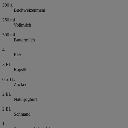
300
g
Buchweizenmehl
250
ml
Vollmilch
500
ml
Buttermilch
4
Eier
3
EL
Rapsöl
0,5
TL
Zucker
2
EL
Naturjoghurt
2
EL
Schmand
1