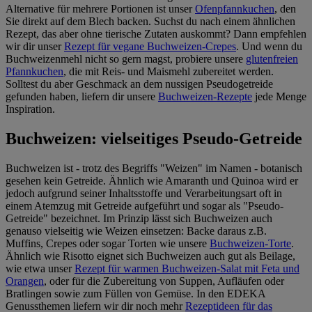
Alternative für mehrere Portionen ist unser
Ofenpfannkuchen
, den
Sie direkt auf dem Blech backen. Suchst du nach einem ähnlichen
Rezept, das aber ohne tierische Zutaten auskommt? Dann empfehlen
wir dir unser
Rezept für vegane Buchweizen-Crepes
. Und wenn du
Buchweizenmehl nicht so gern magst, probiere unsere
glutenfreien
Pfannkuchen
, die mit Reis- und Maismehl zubereitet werden.
Solltest du aber Geschmack an dem nussigen Pseudogetreide
gefunden haben, liefern dir unsere
Buchweizen-Rezepte
jede Menge
Inspiration.
Buchweizen: vielseitiges Pseudo-Getreide
Buchweizen ist - trotz des Begriffs "Weizen" im Namen - botanisch
gesehen kein Getreide. Ähnlich wie Amaranth und Quinoa wird er
jedoch aufgrund seiner Inhaltsstoffe und Verarbeitungsart oft in
einem Atemzug mit Getreide aufgeführt und sogar als "Pseudo-
Getreide" bezeichnet. Im Prinzip lässt sich Buchweizen auch
genauso vielseitig wie Weizen einsetzen: Backe daraus z.B.
Muffins, Crepes oder sogar Torten wie unsere
Buchweizen-Torte
.
Ähnlich wie Risotto eignet sich Buchweizen auch gut als Beilage,
wie etwa unser
Rezept für warmen Buchweizen-Salat mit Feta und
Orangen
, oder für die Zubereitung von Suppen, Aufläufen oder
Bratlingen sowie zum Füllen von Gemüse. In den EDEKA
Genussthemen liefern wir dir noch mehr
Rezeptideen für das