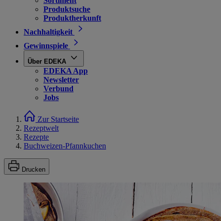
Sortiment
Produktsuche
Produktherkunft
Nachhaltigkeit
Gewinnspiele
Über EDEKA
EDEKA App
Newsletter
Verbund
Jobs
Zur Startseite
Rezeptwelt
Rezepte
Buchweizen-Pfannkuchen
Drucken