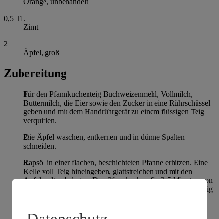
Orange, unbehandelt
0,5
TL
Zimt
2
Äpfel, groß
Zubereitung
Für den Pfannkuchenteig Buchweizenmehl, Vollmilch,
Buttermilch, die Eier sowie den Zucker in eine Rührschüssel
geben und mit dem Handrührgerät zu einem flüssigen Teig
verquirlen.
Die Äpfel waschen, entkernen und in dünne Spalten
schneiden.
Rapsöl in einer flachen, beschichteten Pfanne erhitzen. Eine
Kelle voll Teig hineingeben, glattstreichen und mit den
Apfelspalten belegen. Den Pfannkuchen für 3-5 Minuten von
jeder Seite anrösten. Weiterverfahren, bis der Teig vollständig
verarbeitet ist. Die fertigen Pfannkuchen bei 100°C im
Backofen warmhalten.
Datenschutz-