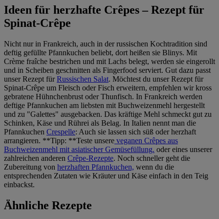
Ideen für herzhafte Crêpes – Rezept für
Spinat-Crêpe
Nicht nur in Frankreich, auch in der russischen Kochtradition sind
deftig gefüllte Pfannkuchen beliebt, dort heißen sie Blinys. Mit
Crème fraîche bestrichen und mit Lachs belegt, werden sie eingerollt
und in Scheiben geschnitten als Fingerfood serviert. Gut dazu passt
unser Rezept für
Russischen Salat
. Möchtest du unser Rezept für
Spinat-Crêpe um Fleisch oder Fisch erweitern, empfehlen wir kross
gebratene Hühnchenbrust oder Thunfisch. In Frankreich werden
deftige Pfannkuchen am liebsten mit Buchweizenmehl hergestellt
und zu "Galettes" ausgebacken. Das kräftige Mehl schmeckt gut zu
Schinken, Käse und Rührei als Belag. In Italien nennt man die
Pfannkuchen
Crespelle
: Auch sie lassen sich süß oder herzhaft
arrangieren. **Tipp: **Teste unsere
veganen Crêpes aus
Buchweizenmehl mit asiatischer Gemüsefüllung.
oder eines unserer
zahlreichen anderen
Crêpe-Rezepte
. Noch schneller geht die
Zubereitung von
herzhaften Pfannkuchen,
wenn du die
entsprechenden Zutaten wie Kräuter und Käse einfach in den Teig
einbackst.
Ähnliche Rezepte