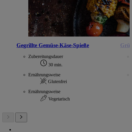
Gegrillte Gemüse-Käse-Spieße
Grün
Zubereitungsdauer
30 min.
Ernährungsweise
Glutenfrei
Ernährungsweise
Vegetarisch