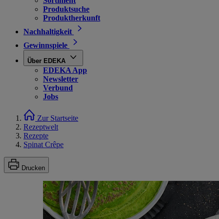
Sortiment
Produktsuche
Produktherkunft
Nachhaltigkeit
Gewinnspiele
Über EDEKA
EDEKA App
Newsletter
Verbund
Jobs
Zur Startseite
Rezeptwelt
Rezepte
Spinat Crêpe
Drucken