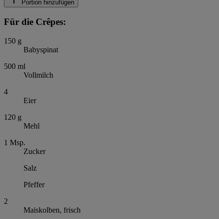
Portion hinzufügen
Für die Crêpes:
150
g
Babyspinat
500
ml
Vollmilch
4
Eier
120
g
Mehl
1
Msp.
Zucker
Salz
Pfeffer
2
Maiskolben, frisch