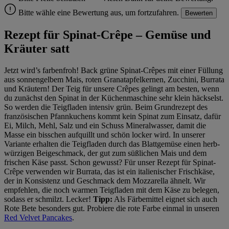
Bitte wähle eine Bewertung aus, um fortzufahren.
Bewerten
Rezept für Spinat-Crêpe – Gemüse und
Kräuter satt
Jetzt wird’s farbenfroh! Back grüne Spinat-Crêpes mit einer Füllung
aus sonnengelbem Mais, roten Granatapfelkernen, Zucchini, Burrata
und Kräutern! Der Teig für unsere Crêpes gelingt am besten, wenn
du zunächst den Spinat in der Küchenmaschine sehr klein häckselst.
So werden die Teigfladen intensiv grün. Beim Grundrezept des
französischen Pfannkuchens kommt kein Spinat zum Einsatz, dafür
Ei, Milch, Mehl, Salz und ein Schuss Mineralwasser, damit die
Masse ein bisschen aufquillt und schön locker wird. In unserer
Variante erhalten die Teigfladen durch das Blattgemüse einen herb-
würzigen Beigeschmack, der gut zum süßlichen Mais und dem
frischen Käse passt. Schon gewusst? Für unser Rezept für Spinat-
Crêpe verwenden wir Burrata, das ist ein italienischer Frischkäse,
der in Konsistenz und Geschmack dem Mozzarella ähnelt. Wir
empfehlen, die noch warmen Teigfladen mit dem Käse zu belegen,
sodass er schmilzt. Lecker!
Tipp:
Als Färbemittel eignet sich auch
Rote Bete besonders gut. Probiere die rote Farbe einmal in unseren
Red Velvet Pancakes
.