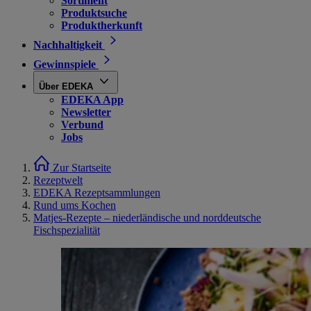
Sortiment
Produktsuche
Produktherkunft
Nachhaltigkeit
Gewinnspiele
Über EDEKA
EDEKA App
Newsletter
Verbund
Jobs
Zur Startseite
Rezeptwelt
EDEKA Rezeptsammlungen
Rund ums Kochen
Matjes-Rezepte – niederländische und norddeutsche
Fischspezialität