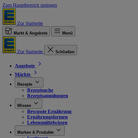
Zum Hauptbereich springen
Zur Startseite
Markt & Angebote
Menü
Zur Startseite
Schließen
Angebote
Märkte
Rezepte
Rezeptsuche
Rezeptsammlungen
Wissen
Bewusste Ernährung
Ernährungsformen
Lebensmittelwissen
Marken & Produkte