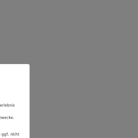
erlebnis
u
gzwecke.
 ggf. nicht