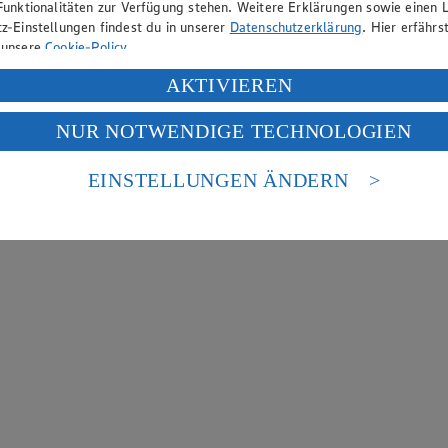
Funktionalitäten zur Verfügung stehen. Weitere Erklärungen sowie einen L
z-Einstellungen findest du in unserer
Datenschutzerklärung
. Hier erfährs
 unsere
Cookie-Policy
.
ung deiner personenbezogenen Daten in den USA durch Facebook und Yo
AKTIVIEREN
f „Aktivieren“ klickst, willigst du im Sinne des Art. 49 Abs. 1 Satz 1 lit
NUR NOTWENDIGE TECHNOLOGIEN
deine Daten in den USA verarbeitet werden. Der EuGH sieht die USA als 
 europäischen Standards nicht angemessenen Datenschutzniveau an. Es b
es Zugriffs durch US-amerikanische Behörden.
EINSTELLUNGEN ÄNDERN
nen zum Herausgeber der Seite findest du im
Impressum