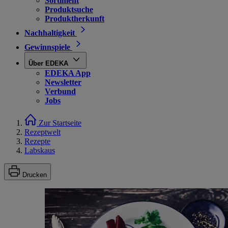
Sortiment
Produktsuche
Produktherkunft
Nachhaltigkeit
Gewinnspiele
Über EDEKA
EDEKA App
Newsletter
Verbund
Jobs
Zur Startseite
Rezeptwelt
Rezepte
Labskaus
Drucken