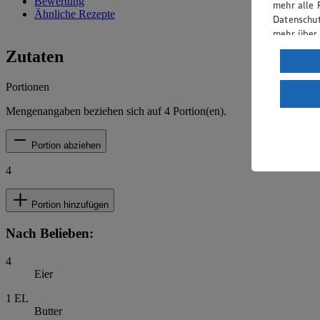
Bewertung
mehr alle 
Ähnliche Rezepte
Datenschut
mehr über
Zutaten
Verarbeit
Wenn du au
Portionen
ein, dass 
einem nach
Mengenangaben beziehen sich auf
4
Portion(en).
Risiko ein
Portion abziehen
Informatio
4
Portion hinzufügen
Nach Belieben:
4
Eier
1
EL
Butter