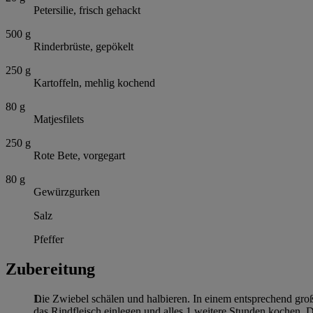
Petersilie, frisch gehackt
500
g
Rinderbrüste, gepökelt
250
g
Kartoffeln, mehlig kochend
80
g
Matjesfilets
250
g
Rote Bete, vorgegart
80
g
Gewürzgurken
Salz
Pfeffer
Zubereitung
Die Zwiebel schälen und halbieren. In einem entsprechend gro
das Rindfleisch einlegen und alles 1 weitere Stunden kochen. D