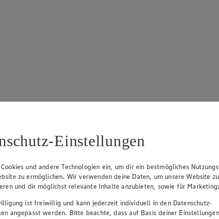
nschutz-Einstellungen
von 5 Sternen. Anzahl der Bewertungen: 21.
 Cookies und andere Technologien ein, um dir ein bestmögliches Nutzungs
bsite zu ermöglichen. Wir verwenden deine Daten, um unsere Website z
ieren und dir möglichst relevante Inhalte anzubieten, sowie für Marketin
lligung ist freiwillig und kann jederzeit individuell in den Datenschutz-
gen angepasst werden. Bitte beachte, dass auf Basis deiner Einstellungen