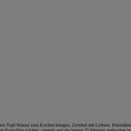
ßen Topf Wasser zum Kochen bringen, Zwiebel mit Lorbeer, Petersilienw
ie Kartoffeln schälen, vierteln und die letzten 25 Minuten mitkochen la