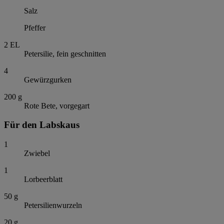
Salz
Pfeffer
2
EL
Petersilie, fein geschnitten
4
Gewürzgurken
200
g
Rote Bete, vorgegart
Für den Labskaus
1
Zwiebel
1
Lorbeerblatt
50
g
Petersilienwurzeln
20
g