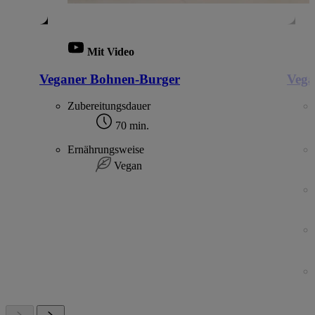
Mit Video
Veganer Bohnen-Burger
Vega
Zubereitungsdauer
70 min.
Ernährungsweise
Vegan