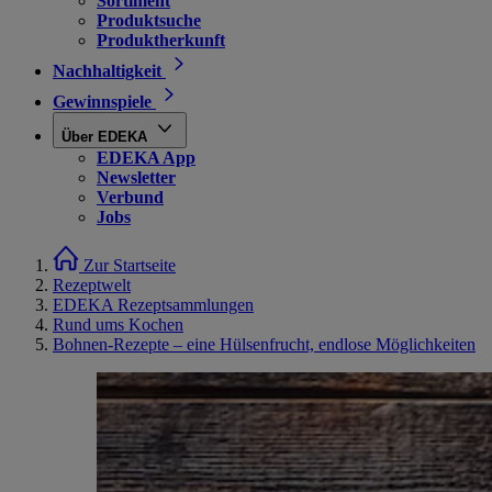
Sortiment
Produktsuche
Produktherkunft
Nachhaltigkeit
Gewinnspiele
Über EDEKA
EDEKA App
Newsletter
Verbund
Jobs
Zur Startseite
Rezeptwelt
EDEKA Rezeptsammlungen
Rund ums Kochen
Bohnen-Rezepte – eine Hülsenfrucht, endlose Möglichkeiten