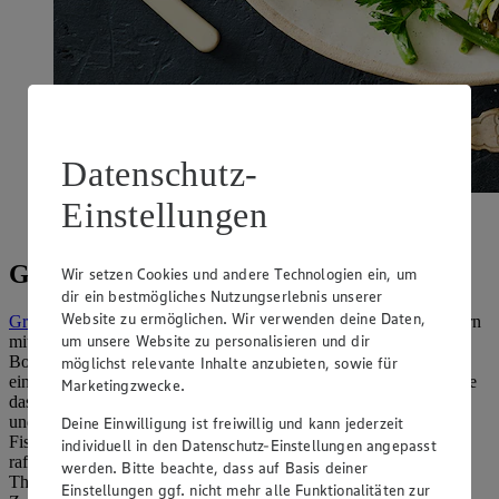
Datenschutz-
Einstellungen
Ein wunderbares Sommergericht: Kartoffel-
Bohnensalat.
Grüne-Bohnen-Rezepte – einfach lecker
Wir setzen Cookies und andere Technologien ein, um
dir ein bestmögliches Nutzungserlebnis unserer
Website zu ermöglichen. Wir verwenden deine Daten,
Grüne Bohnen
kamen schon bei Oma auf den Tisch und begeistern
um unsere Website zu personalisieren und dir
mit einem milden, zart nussigen Aroma. Dabei sind bei dieser
Bohnensorte sowohl Hülse als auch Kerne essbar. In ihrer
möglichst relevante Inhalte anzubieten, sowie für
einfachsten kulinarischen Form bereitest du diese so zu: Schwenke
Marketingzwecke.
das Gemüse mit etwas Butter in der Pfanne und würze es mit Salz
und Pfeffer. Auf diese Art verfeinert, schmeckt es als Beilage zu
Deine Einwilligung ist freiwillig und kann jederzeit
Fisch oder eignet sich für Bohnen-Rezepte mit Fleisch. Noch
individuell in den Datenschutz-Einstellungen angepasst
raffinierter werden
Grüne-Bohnen-Rezepte
, wenn du Petersilie,
werden. Bitte beachte, dass auf Basis deiner
Thymian oder Estragon zum Würzen einsetzt. Üppiger, wenn du
Einstellungen ggf. nicht mehr alle Funktionalitäten zur