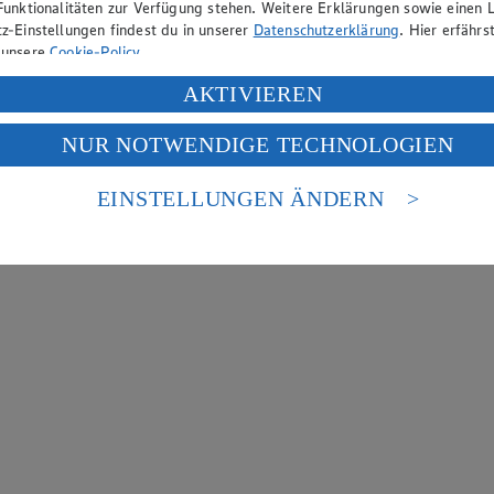
Funktionalitäten zur Verfügung stehen. Weitere Erklärungen sowie einen L
z-Einstellungen findest du in unserer
Datenschutzerklärung
. Hier erfährs
 unsere
Cookie-Policy
.
ung deiner personenbezogenen Daten in den USA durch Facebook und Yo
AKTIVIEREN
f „Aktivieren“ klickst, willigst du im Sinne des Art. 49 Abs. 1 Satz 1 lit
NUR NOTWENDIGE TECHNOLOGIEN
deine Daten in den USA verarbeitet werden. Der EuGH sieht die USA als 
 europäischen Standards nicht angemessenen Datenschutzniveau an. Es b
es Zugriffs durch US-amerikanische Behörden.
EINSTELLUNGEN ÄNDERN
nen zum Herausgeber der Seite findest du im
Impressum