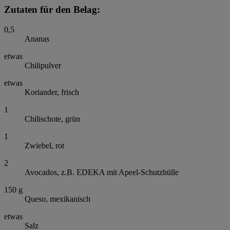
Zutaten für den Belag:
0,5
Ananas
etwas
Chilipulver
etwas
Koriander, frisch
1
Chilischote, grün
1
Zwiebel, rot
2
Avocados, z.B. EDEKA mit Apeel-Schutzhülle
150
g
Queso, mexikanisch
etwas
Salz