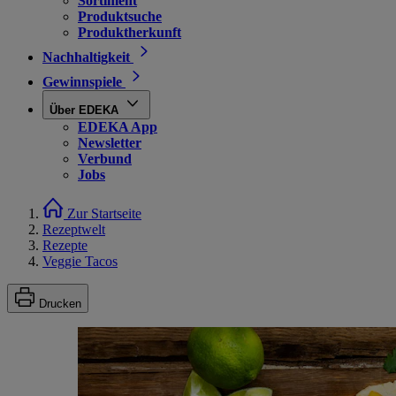
Sortiment
Produktsuche
Produktherkunft
Nachhaltigkeit
Gewinnspiele
Über EDEKA
EDEKA App
Newsletter
Verbund
Jobs
Zur Startseite
Rezeptwelt
Rezepte
Veggie Tacos
Drucken