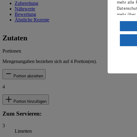
mehr alle 
Zubereitung
Datenschut
Nährwerte
mehr über
Bewertung
Ähnliche Rezepte
Verarbeit
Wenn du au
Zutaten
ein, dass 
einem nach
Portionen
Risiko ein
Mengenangaben beziehen sich auf
4
Portion(en).
Informatio
Portion abziehen
4
Portion hinzufügen
Zum Servieren:
3
Limetten