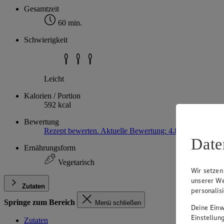
Gesamtzeit
60 min.
Schwierigkeit
Leicht
Kalorien / Portion
592 kcal
Bewertung
Rezept bewerten. Aktuelle Bewertung: 4.8
4,8
(4)
4.8 vo
Date
Ernährungsform
Vegetarisch
Wir setzen
unserer We
Zutaten
personalis
Springe zum Bereich
Menü schließen
Deine Einwi
Einstellun
Zutaten