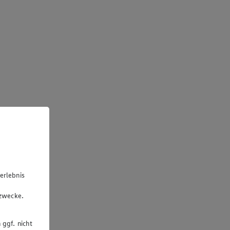
erlebnis
u
gzwecke.
 ggf. nicht