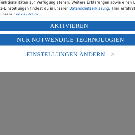
Funktionalitäten zur Verfügung stehen. Weitere Erklärungen sowie einen L
z-Einstellungen findest du in unserer
Datenschutzerklärung
. Hier erfährs
 unsere
Cookie-Policy
.
ung deiner personenbezogenen Daten in den USA durch Facebook und Yo
AKTIVIEREN
f „Aktivieren“ klickst, willigst du im Sinne des Art. 49 Abs. 1 Satz 1 lit
NUR NOTWENDIGE TECHNOLOGIEN
deine Daten in den USA verarbeitet werden. Der EuGH sieht die USA als 
 europäischen Standards nicht angemessenen Datenschutzniveau an. Es b
es Zugriffs durch US-amerikanische Behörden.
EINSTELLUNGEN ÄNDERN
nen zum Herausgeber der Seite findest du im
Impressum