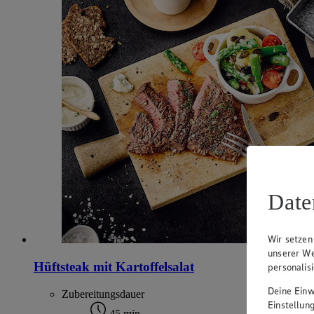
Date
Wir setzen
unserer We
Hüftsteak mit Kartoffelsalat
personalis
Deine Einwi
Zubereitungsdauer
Einstellun
45 min.