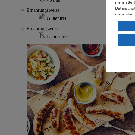
mehr alle 
Datenschut
Ernährungsweise
mehr über
Glutenfrei
Verarbeit
Ernährungsweise
Wenn du au
Laktosefrei
ein, dass 
einem nach
Risiko ein
Informatio