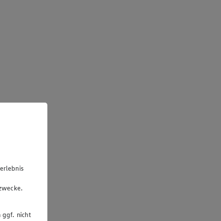
erlebnis
u
gzwecke.
 ggf. nicht