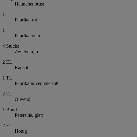
Hähnchenbrust
1
Paprika, rot
1
Paprika, gelb
4
Stücke
Zwiebeln, rot
2
EL
Rapsöl
1
TL
Paprikapulver, edelsüß
2
EL
Olivenöl
1
Bund
Petersilie, glatt
2
EL
Honig