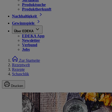
Sortiment
Produktsuche
Produktherkunft
Nachhaltigkeit
Gewinnspiele
Über EDEKA
EDEKA App
Newsletter
Verbund
Jobs
Zur Startseite
Rezeptwelt
Rezepte
Schaschlik
Drucken