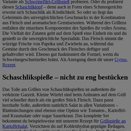
Variante als
Schweinefilet-Grillspieß
probieren. Oder du probierst
diesen
Schaschliktopf
– denn auch in Form eines Schmorgerichts
erweist sich Schaschlik als Köstlichkeit. So oder so liegt das
Geheimnis des unvergleichlichen Geschmacks in der Kombination
aus Fleisch und aromatischen Gemüsesorten. Während des Grillens
entfalten die einzelnen Komponenten des Spießes ihr volles Aroma.
Die Vielfalt der Zutaten geht auf dem Spieß eine Einheit ein und du
genießt so die unvergleichliche Spezialität. Das Fleisch nimmt die
würzige Frische von Paprika und Zwiebeln an, während das
Gemüse durch den Geschmack des Fleisches deftiger und
gehaltvoller wird. Ebenso gut funktioniert die Formel, wenn du
Schweinegeschnetzeltes brätst. Als Anregung dient dir unser
Gyros-
Rezept
.
Schaschlikspieße – nicht zu eng bestücken
Das Tolle am Grillen von Schaschlikspießen ist außerdem die
verkürzte Garzeit. Kleine Würfel sind beim Anbraten auf dem Grill
viel schneller durch als ein großes Stück Fleisch. Dazu passt
herzhafte Soße, außerdem natürlich Salat in allen Variationen –
Blattmischungen sind ebenso eine Option wie Tomaten-, Kartoffel-
und Krautsalate oder sogar Sauerkraut. Das komplette Set
bekommst du beispielsweise mit unserem Rezept für
Grillspieße an
Kartoffelsalat
. Verzichtest du auf Kohlenhydrat-geprägte Beilagen,