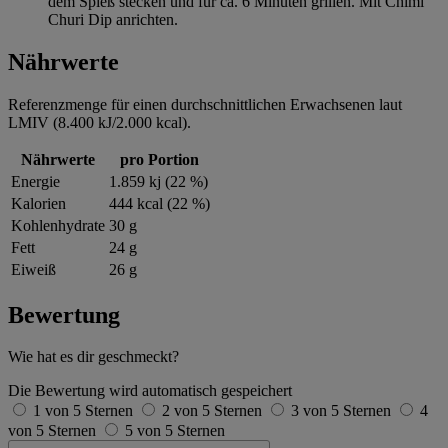
dem Spieß stecken und für ca. 6 Minuten grillen. Mit Chimi
Churi Dip anrichten.
Nährwerte
Referenzmenge für einen durchschnittlichen Erwachsenen laut
LMIV (8.400 kJ/2.000 kcal).
Nährwerte
pro Portion
Energie
1.859 kj (22 %)
Kalorien
444 kcal (22 %)
Kohlenhydrate
30 g
Fett
24 g
Eiweiß
26 g
Bewertung
Wie hat es dir geschmeckt?
Die Bewertung wird automatisch gespeichert
1 von 5 Sternen
2 von 5 Sternen
3 von 5 Sternen
4
von 5 Sternen
5 von 5 Sternen