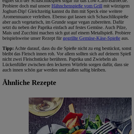
eignet sich der Schaschlikspieß sogar für das Low-Carb-Barbecue.
Probiere doch mal unsere
Hähnchenspieße vom Grill
mit würzigem
Joghurt-Dip! Gleichzeitig kannst du ihm mit Speck eine weitere
Aromennuance verleihen. Ebenso gut lassen sich Schaschlikspieße
aber auch vegetarisch, im Grunde sogar vegan zubereiten. Dafür
setzt du neben der Paprika einfach auf festes Gemüse. Auch Pilze,
Mais und Zucchini machen sich gut auf einem Metallspieß. Probiere
beispielsweise unser Rezept für
gegrillte Gemüse-Käse-Spieße
aus.
Tipp:
Achte darauf, dass du die Spieße nicht zu eng bestückst, sonst
bleibt das Fleisch innen roh. Vor allem sollten sich auf deinem Spieß
nicht zwei Fleischstücke berühren. Paprika und Zwiebeln als
Lückenfüller zwischen den leckeren Würfeln sorgen dafür, dass sie
auch innen schön gar werden und außen saftig bleiben.
Ähnliche Rezepte