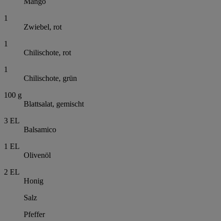
Mango
1
Zwiebel, rot
1
Chilischote, rot
1
Chilischote, grün
100
g
Blattsalat, gemischt
3
EL
Balsamico
1
EL
Olivenöl
2
EL
Honig
Salz
Pfeffer