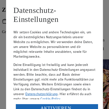
Datenschutz-
Zubereitung
Einstellungen
Utensilien
Grillpfanne
Wir setzen Cookies und andere Technologien ein, um
dir ein bestmögliches Nutzungserlebnis unserer
Für die Salsa die rote Zwiebel pellen und zusammen mit den
Website zu ermöglichen. Wir verwenden deine Daten,
Paprika für 10 Minuten von allen Seiten angrillen. Paprika
um unsere Website zu personalisieren und dir
und Zwiebel in feine Würfel schneiden und in eine Schüssel
möglichst relevante Inhalte anzubieten, sowie für
geben.
Marketingzwecke.
Deine Einwilligung ist freiwillig und kann jederzeit
individuell in den Datenschutz-Einstellungen angepasst
werden. Bitte beachte, dass auf Basis deiner
Einstellungen ggf. nicht mehr alle Funktionalitäten zur
Verfügung stehen. Weitere Erklärungen sowie einen
Link zu den Datenschutz-Einstellungen findest du in
unserer
Datenschutzerklärung
. Hier erfährst du auch
mehr über unsere
Cookie-Policy
.
Verarbeitung deiner personenbezogenen Daten in den
AKTIVIEREN