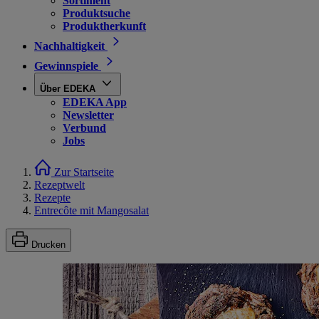
Sortiment
Produktsuche
Produktherkunft
Nachhaltigkeit
Gewinnspiele
Über EDEKA
EDEKA App
Newsletter
Verbund
Jobs
Zur Startseite
Rezeptwelt
Rezepte
Entrecôte mit Mangosalat
Drucken