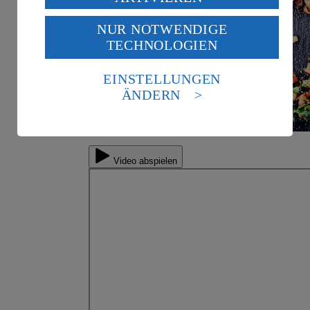
USA durch Facebook und YouTube:
NUR NOTWENDIGE
Wenn du auf „Aktivieren“ klickst, willigst du im Sinne
TECHNOLOGIEN
des Art. 49 Abs. 1 Satz 1 lit. a) DSGVO ein, dass deine
Daten in den USA verarbeitet werden. Der EuGH sieht
die USA als Land mit einem nach europäischen
EINSTELLUNGEN
Standards nicht angemessenen Datenschutzniveau an.
ÄNDERN
Es besteht das Risiko eines Zugriffs durch US-
amerikanische Behörden.
Informationen zum Herausgeber der Seite findest du
im
Impressum
Video abspielen