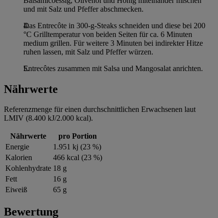
Balsamicoessig, Olivenöl und Honig miteinander mischen
und mit Salz und Pfeffer abschmecken.
Das Entrecôte in 300-g-Steaks schneiden und diese bei 200
°C Grilltemperatur von beiden Seiten für ca. 6 Minuten
medium grillen. Für weitere 3 Minuten bei indirekter Hitze
ruhen lassen, mit Salz und Pfeffer würzen.
Entrecôtes zusammen mit Salsa und Mangosalat anrichten.
Nährwerte
Referenzmenge für einen durchschnittlichen Erwachsenen laut
LMIV (8.400 kJ/2.000 kcal).
Nährwerte
pro Portion
Energie
1.951 kj (23 %)
Kalorien
466 kcal (23 %)
Kohlenhydrate
18 g
Fett
16 g
Eiweiß
65 g
Bewertung