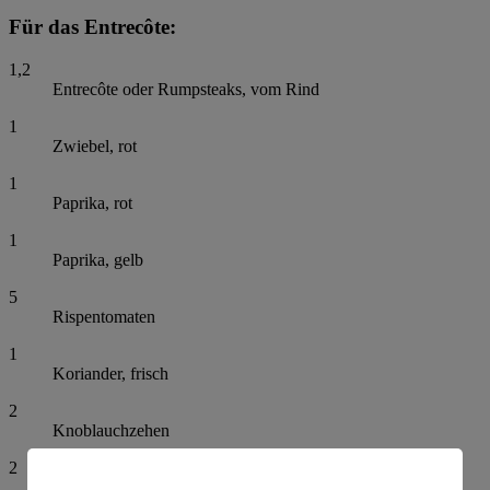
Für das Entrecôte:
1,2
Entrecôte oder Rumpsteaks, vom Rind
1
Zwiebel, rot
1
Paprika, rot
1
Paprika, gelb
5
Rispentomaten
1
Koriander, frisch
2
Knoblauchzehen
2
Limetten, unbehandelt