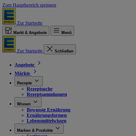
Zum Hauptbereich springen
Zur Startseite
Markt & Angebote
Menü
Zur Startseite
Schließen
Angebote
Märkte
Rezepte
Rezeptsuche
Rezeptsammlungen
Wissen
Bewusste Ernährung
Ernährungsformen
Lebensmittelwissen
Marken & Produkte