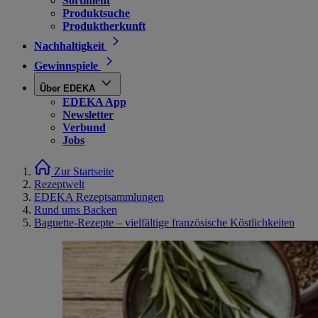
Sortiment
Produktsuche
Produktherkunft
Nachhaltigkeit
Gewinnspiele
Über EDEKA
EDEKA App
Newsletter
Verbund
Jobs
Zur Startseite
Rezeptwelt
EDEKA Rezeptsammlungen
Rund ums Backen
Baguette-Rezepte – vielfältige französische Köstlichkeiten