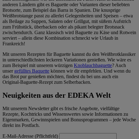
anderen Ländern gibt es Baguette oder Varianten dieser beliebten
Brotsorte, zum Beispiel das Barra in Spanien. Die knusprige
Weißbrotstange passt zu allerlei Gelegenheiten und Speisen – etwa
als Beilage zu Suppen, Salaten oder Grillgut, mit süßem Aufstrich
zum Frühstück, überbacken oder als pikant belegter Brotsnack
zwischendurch. Ganz klassisch wird Baguette zu Käse und Rotwein
serviert – allein diese Kombination schmeckt wie Urlaub in
Frankreich!
Mit unseren Rezepten für Baguette kannst du den Weißbrotklassiker
in unterschiedlichsten leckeren Variationen genießen. Wie wäre es
zum Beispiel mit unserem würzigen
Knoblauchbaguette
? Auch
unser
gefülltes Baquette
können wir dir empfehlen. Und wenn du
das Brot pur genießen möchten, findest du bei uns auch ein
Original-Baguette-Rezept zum Selberbacken.
Neuigkeiten aus der EDEKA Welt
Mit unserem Newsletter gibt es frische Angebote, vielfältige
Rezepte, Kochtricks und Wissenswertes sowie Informationen zu
Eigenmarken, Gewinnspielen und Bonusprogrammen – jede Woche
direkt ins Postfach.
E-Mail-Adresse (Pflichtfeld)