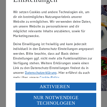
Wir setzen Cookies und andere Technologien ein, um
dir ein bestmögliches Nutzungserlebnis unserer
Website zu ermöglichen. Wir verwenden deine Daten,
um unsere Website zu personalisieren und dir
möglichst relevante Inhalte anzubieten, sowie für
Marketingzwecke.
Deine Einwilligung ist freiwillig und kann jederzeit
individuell in den Datenschutz-Einstellungen angepasst
werden. Bitte beachte, dass auf Basis deiner
Einstellungen ggf. nicht mehr alle Funktionalitäten zur
Verfügung stehen. Weitere Erklärungen sowie einen
Link zu den Datenschutz-Einstellungen findest du in
unserer
Datenschutzerklärung
. Hier erfährst du auch
mehr über unsere
Cookie-Policy
.
Verarbeitung deiner personenbezogenen Daten in den
AKTIVIEREN
USA durch Facebook und YouTube:
NUR NOTWENDIGE
Wenn du auf „Aktivieren“ klickst, willigst du im Sinne
Französisches Baguette
TECHNOLOGIEN
des Art. 49 Abs. 1 Satz 1 lit. a) DSGVO ein, dass deine