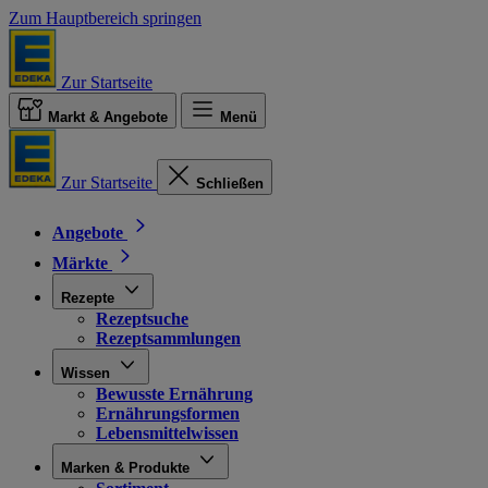
Zum Hauptbereich springen
Zur Startseite
Markt & Angebote
Menü
Zur Startseite
Schließen
Angebote
Märkte
Rezepte
Rezeptsuche
Rezeptsammlungen
Wissen
Bewusste Ernährung
Ernährungsformen
Lebensmittelwissen
Marken & Produkte