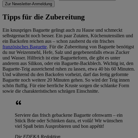
Zur Newsletter-Anmeldung
Tipps für die Zubereitung
Ein knuspriges Baguette gelingt auch zu Hause und schmeckt
selbstgemacht noch besser. Ein paar Zutaten, Küchenutensilien und
ein Backofen reichen aus – schon zauberst du ein frisches
französisches Baguette
. Für die Zubereitung von Baguette benötigst
du nur Weizenmehl, Hefe, Salz und gegebenenfalls etwas Zucker
und Wasser. Hilfreich ist eine Baguetteform, die gibt es unter
anderem aus Silikon, oder ein Baguette-Backblech. Wichtig ist, den
Baguette-Teig ausreichend ruhen zu lassen, etwa 40 bis 60 Minuten.
Und während du den Backofen vorheizt, darf das fertig geformte
Baguette noch weitere 20 Minuten gehen. So wird der Teig innen
schön fluffig. Für eine herrliche Kruste sorgen die schlanke Form
sowie die charakteristischen schrägen Einschnitte.
Serviere das frisch gebackene Baguette ofenwarm – ein
Stück Brie oder Schinken dazu, et voilà! Wir wünschen
viel Spaß beim Ausprobieren und bon appétit!
Die EDEKA Redaktion