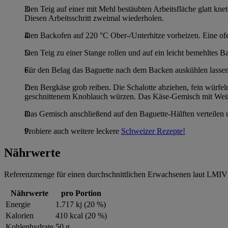
Den Teig auf einer mit Mehl bestäubten Arbeitsfläche glatt k
Diesen Arbeitsschritt zweimal wiederholen.
Den Backofen auf 220 °C Ober-/Unterhitze vorheizen. Eine ofe
Den Teig zu einer Stange rollen und auf ein leicht bemehltes 
Für den Belag das Baguette nach dem Backen auskühlen lassen
Den Bergkäse grob reiben. Die Schalotte abziehen, fein würfe
geschnittenem Knoblauch würzen. Das Käse-Gemisch mit Weiß
Das Gemisch anschließend auf den Baguette-Hälften verteilen u
Probiere auch weitere leckere
Schweizer Rezepte!
Nährwerte
Referenzmenge für einen durchschnittlichen Erwachsenen laut LMIV 
Nährwerte
pro Portion
Energie
1.717 kj (20 %)
Kalorien
410 kcal (20 %)
Kohlenhydrate
50 g