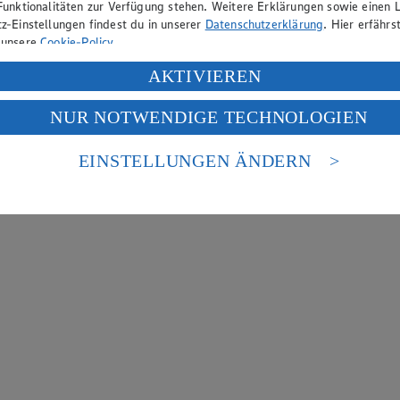
Funktionalitäten zur Verfügung stehen. Weitere Erklärungen sowie einen L
z-Einstellungen findest du in unserer
Datenschutzerklärung
. Hier erfährs
 unsere
Cookie-Policy
.
ung deiner personenbezogenen Daten in den USA durch Facebook und Yo
AKTIVIEREN
f „Aktivieren“ klickst, willigst du im Sinne des Art. 49 Abs. 1 Satz 1 lit
NUR NOTWENDIGE TECHNOLOGIEN
deine Daten in den USA verarbeitet werden. Der EuGH sieht die USA als 
 europäischen Standards nicht angemessenen Datenschutzniveau an. Es b
es Zugriffs durch US-amerikanische Behörden.
EINSTELLUNGEN ÄNDERN
nen zum Herausgeber der Seite findest du im
Impressum