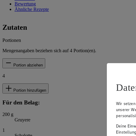
Bewertung
Ähnliche Rezepte
Zutaten
Portionen
Mengenangaben beziehen sich auf
4
Portion(en).
Portion abziehen
4
Date
Portion hinzufügen
Für den Belag:
Wir setzen
unserer We
200
g
personalis
Gruyere
Deine Einwi
1
Einstellun
Schalotte