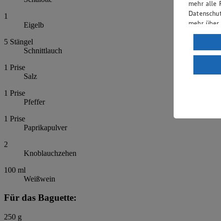
mehr alle 
Datenschut
1
mehr über
Eigelb
Verarbeit
5
Stängel
Schnittlauch
Wenn du au
ein, dass 
1
Prise
Salz
einem nach
Risiko ein
1
Prise
Pfeffer
Informatio
1
Prise
Paprikapulver
2
Knoblauchzehen
100
ml
Weißwein
Für das Baguette:
250
g