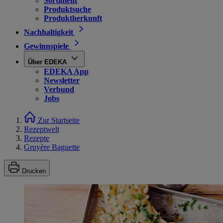
Sortiment
Produktsuche
Produktherkunft
Nachhaltigkeit
Gewinnspiele
Über EDEKA
EDEKA App
Newsletter
Verbund
Jobs
Zur Startseite
Rezeptwelt
Rezepte
Gruyère Baguette
Drucken