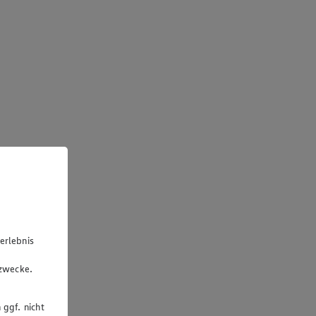
erlebnis
u
gzwecke.
 ggf. nicht