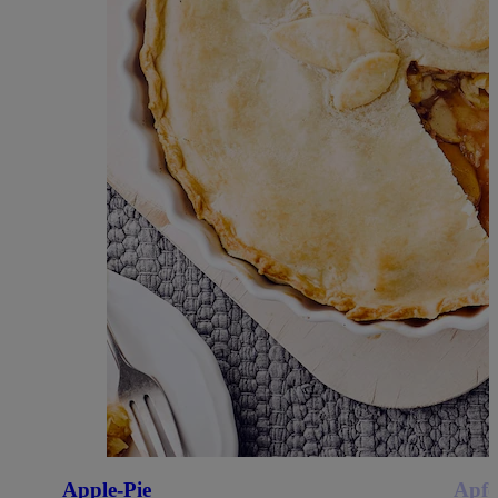
Apple-Pie
Apfe