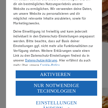
dir ein bestmögliches Nutzungserlebnis unserer
Website zu ermöglichen. Wir verwenden deine Daten,
um unsere Website zu personalisieren und dir
möglichst relevante Inhalte anzubieten, sowie für
Marketingzwecke.
Deine Einwilligung ist freiwillig und kann jederzeit
individuell in den Datenschutz-Einstellungen angepasst
werden. Bitte beachte, dass auf Basis deiner
Einstellungen ggf. nicht mehr alle Funktionalitäten zur
Apfelkuchen mit Pudding
Verfügung stehen. Weitere Erklärungen sowie einen
Link zu den Datenschutz-Einstellungen findest du in
Zubereitungsdauer
unserer
Datenschutzerklärung
. Hier erfährst du auch
mehr über unsere
Cookie-Policy
.
1 h 40 min.
Verarbeitung deiner personenbezogenen Daten in den
AKTIVIEREN
Ernährungsweise
USA durch Facebook und YouTube:
Vegetarisch
NUR NOTWENDIGE
Wenn du auf „Aktivieren“ klickst, willigst du im Sinne
TECHNOLOGIEN
des Art. 49 Abs. 1 Satz 1 lit. a) DSGVO ein, dass deine
Daten in den USA verarbeitet werden. Der EuGH sieht
die USA als Land mit einem nach europäischen
EINSTELLUNGEN
Standards nicht angemessenen Datenschutzniveau an.