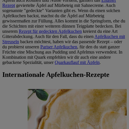
Äpfeln auch Rosinen und Nüsse vorsieht, garniert das
Elsässer
Rezept
geviertelte Äpfel auf Mürbeteig mit Sahnecreme. Auch
sogenannte "gedeckte" Varianten gibt es. Wenn du einen solchen
Apfelkuchen backst, machst du die Äpfel auf Mürbeteig
gewissermaßen zur Füllung. Alles kommt in die Springform, ehe du
die Schichten mit einer weiteren dünnen Teigplatte bedecken. Bei
unserem
Rezept für gedeckten Apfelkuchen
kreierst du eine Art
Gitterabdeckung. Auch für den Fall, dass du einen
Apfelkuchen mit
Streuseln
backen möchtest, haben wir das passende Rezept – oder
du probierst unseren
Pariser Apfelkuchen
, für den du statt ganzer
Früchte eine Mischung aus Pudding und Apfelmus verwendest. In
Kombination mit Quark empfehlen wir dir auch eine andere
gebackene Spezialität, unser
Quarkauflauf mit Äpfeln
.
Internationale Apfelkuchen-Rezepte