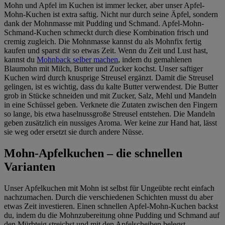
Mohn und Apfel im Kuchen ist immer lecker, aber unser Apfel-
Mohn-Kuchen ist extra saftig. Nicht nur durch seine Äpfel, sondern
dank der Mohnmasse mit Pudding und Schmand. Apfel-Mohn-
Schmand-Kuchen schmeckt durch diese Kombination frisch und
cremig zugleich. Die Mohnmasse kannst du als Mohnfix fertig
kaufen und sparst dir so etwas Zeit. Wenn du Zeit und Lust hast,
kannst du
Mohnback selber machen
, indem du gemahlenen
Blaumohn mit Milch, Butter und Zucker kochst. Unser saftiger
Kuchen wird durch knusprige Streusel ergänzt. Damit die Streusel
gelingen, ist es wichtig, dass du kalte Butter verwendest. Die Butter
grob in Stücke schneiden und mit Zucker, Salz, Mehl und Mandeln
in eine Schüssel geben. Verknete die Zutaten zwischen den Fingern
so lange, bis etwa haselnussgroße Streusel entstehen. Die Mandeln
geben zusätzlich ein nussiges Aroma. Wer keine zur Hand hat, lässt
sie weg oder ersetzt sie durch andere Nüsse.
Mohn-Apfelkuchen – die schnellen
Varianten
Unser Apfelkuchen mit Mohn ist selbst für Ungeübte recht einfach
nachzumachen. Durch die verschiedenen Schichten musst du aber
etwas Zeit investieren. Einen schnellen Apfel-Mohn-Kuchen backst
du, indem du die Mohnzubereitung ohne Pudding und Schmand auf
den Mürbteig streichst und mit den Apfelscheiben belegst.