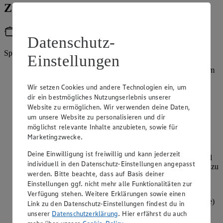
Zubereitung
Utensilien
Datenschutz-
Springform (26 cm)
Einstellungen
Mehl, Butter, Zucker, Salz und Ei in einer Schüssel zu einem
homogenen Teig verkneten. In Frischhaltefolie einschlagen
Wir setzen Cookies und andere Technologien ein, um
und für 1 Stunde im Kühlschrank ruhen lassen.
dir ein bestmögliches Nutzungserlebnis unserer
In der Zwischenzeit die Äpfel waschen, schälen, Stiel und
Website zu ermöglichen. Wir verwenden deine Daten,
Kerngehäuse entfernen und in feine Scheiben schneiden.
um unsere Website zu personalisieren und dir
Zitrone heiß abspülen, trocken tupfen, die Schale abreiben
möglichst relevante Inhalte anzubieten, sowie für
und den Saft auspressen. Apfelscheiben mit Zitronensaft
Marketingzwecke.
vermengen.
Deine Einwilligung ist freiwillig und kann jederzeit
Zitronenabrieb mit Butter, Zucker und Salz verkneten. Mehl
individuell in den Datenschutz-Einstellungen angepasst
und gemahlene Mandeln mischen, zugeben und alles zügig zu
werden. Bitte beachte, dass auf Basis deiner
Streuseln verkneten. Bis zur Weiterverarbeitung im
Einstellungen ggf. nicht mehr alle Funktionalitäten zur
Kühlschrank kaltstellen.
Verfügung stehen. Weitere Erklärungen sowie einen
Backofen auf 160 Grad Umluft (180 Grad Ober-/Unterhitze)
Link zu den Datenschutz-Einstellungen findest du in
vorheizen. Springform einfetten.
unserer
Datenschutzerklärung
. Hier erfährst du auch