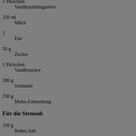
1
Päckchen
Vanillepuddingpulver
250
ml
Milch
2
Eier
50
g
Zucker
1
Päckchen
Vanillezucker
200
g
Schmand
250
g
Mohn-Zubereitung
Für die Streusel:
150
g
Butter, kalt