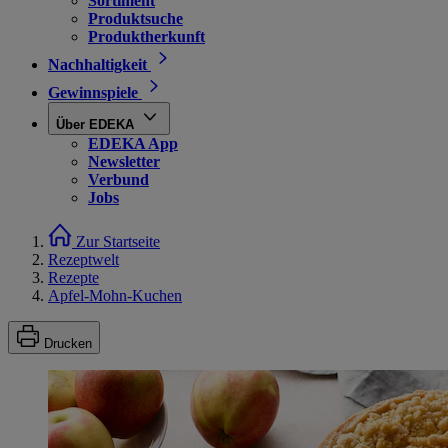
Sortiment
Produktsuche
Produktherkunft
Nachhaltigkeit
Gewinnspiele
Über EDEKA
EDEKA App
Newsletter
Verbund
Jobs
Zur Startseite
Rezeptwelt
Rezepte
Apfel-Mohn-Kuchen
Drucken