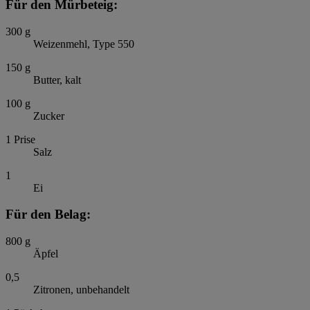
Für den Mürbeteig:
300
g
Weizenmehl, Type 550
150
g
Butter, kalt
100
g
Zucker
1
Prise
Salz
1
Ei
Für den Belag:
800
g
Äpfel
0,5
Zitronen, unbehandelt