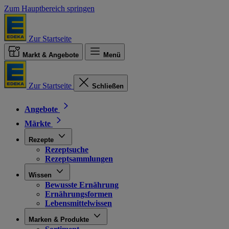
Zum Hauptbereich springen
Zur Startseite
Markt & Angebote
Menü
Zur Startseite
Schließen
Angebote
Märkte
Rezepte
Rezeptsuche
Rezeptsammlungen
Wissen
Bewusste Ernährung
Ernährungsformen
Lebensmittelwissen
Marken & Produkte