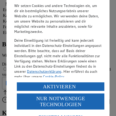
Nährwerte
pro Portion
Wir setzen Cookies und andere Technologien ein, um
Energie
2.345 kj (28 %)
dir ein bestmögliches Nutzungserlebnis unserer
Kalorien
560 kcal (28 %)
Website zu ermöglichen. Wir verwenden deine Daten,
Kohlenhydrate
9 g
um unsere Website zu personalisieren und dir
möglichst relevante Inhalte anzubieten, sowie für
Fett
48 g
Marketingzwecke.
Eiweiß
20 g
Deine Einwilligung ist freiwillig und kann jederzeit
Bewertung
individuell in den Datenschutz-Einstellungen angepasst
werden. Bitte beachte, dass auf Basis deiner
Wie hat es dir geschmeckt?
Einstellungen ggf. nicht mehr alle Funktionalitäten zur
Verfügung stehen. Weitere Erklärungen sowie einen
Die Bewertung wird automatisch gespeichert
Link zu den Datenschutz-Einstellungen findest du in
1 von 5 Sternen
2 von 5 Sternen
3 von 5 Sternen
4
unserer
Datenschutzerklärung
. Hier erfährst du auch
von 5 Sternen
5 von 5 Sternen
mehr über unsere
Cookie-Policy
.
Geprüft
Verarbeitung deiner personenbezogenen Daten in den
AKTIVIEREN
USA durch Facebook und YouTube:
Bitte Pfeile benutzen
Vielen Dank für deine Bewertung.
NUR NOTWENDIGE
Wenn du auf „Aktivieren“ klickst, willigst du im Sinne
Bitte wähle eine Bewertung aus, um fortzufahren.
Bewerten
TECHNOLOGIEN
des Art. 49 Abs. 1 Satz 1 lit. a) DSGVO ein, dass deine
Daten in den USA verarbeitet werden. Der EuGH sieht
Kürbiseintopf-Rezept: deftig mit Fleisch
die USA als Land mit einem nach europäischen