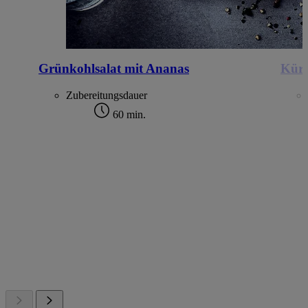
Grünkohlsalat mit Ananas
Kürb
Zubereitungsdauer
60 min.