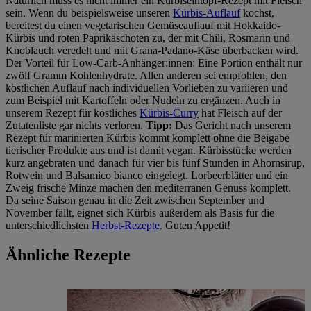
Natürlich muss es nicht immer ein Kürbiseintopf-Rezept mit Fleisch
sein. Wenn du beispielsweise unseren
Kürbis-Auflauf
kochst,
bereitest du einen vegetarischen Gemüseauflauf mit Hokkaido-
Kürbis und roten Paprikaschoten zu, der mit Chili, Rosmarin und
Knoblauch veredelt und mit Grana-Padano-Käse überbacken wird.
Der Vorteil für Low-Carb-Anhänger:innen: Eine Portion enthält nur
zwölf Gramm Kohlenhydrate. Allen anderen sei empfohlen, den
köstlichen Auflauf nach individuellen Vorlieben zu variieren und
zum Beispiel mit Kartoffeln oder Nudeln zu ergänzen. Auch in
unserem Rezept für köstliches
Kürbis-Curry
hat Fleisch auf der
Zutatenliste gar nichts verloren.
Tipp:
Das Gericht nach unserem
Rezept für marinierten Kürbis kommt komplett ohne die Beigabe
tierischer Produkte aus und ist damit vegan. Kürbisstücke werden
kurz angebraten und danach für vier bis fünf Stunden in Ahornsirup,
Rotwein und Balsamico bianco eingelegt. Lorbeerblätter und ein
Zweig frische Minze machen den mediterranen Genuss komplett.
Da seine Saison genau in die Zeit zwischen September und
November fällt, eignet sich Kürbis außerdem als Basis für die
unterschiedlichsten
Herbst-Rezepte
. Guten Appetit!
Ähnliche Rezepte