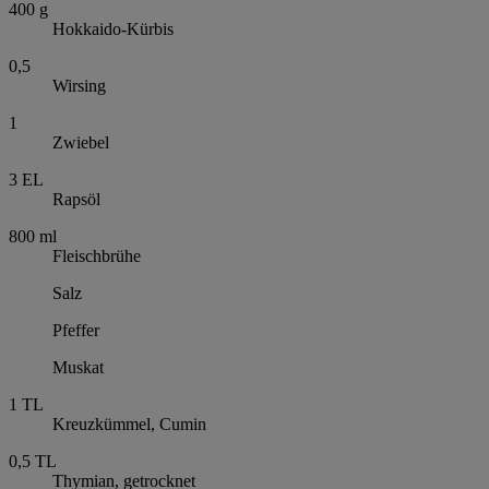
400
g
Hokkaido-Kürbis
0,5
Wirsing
1
Zwiebel
3
EL
Rapsöl
800
ml
Fleischbrühe
Salz
Pfeffer
Muskat
1
TL
Kreuzkümmel, Cumin
0,5
TL
Thymian, getrocknet