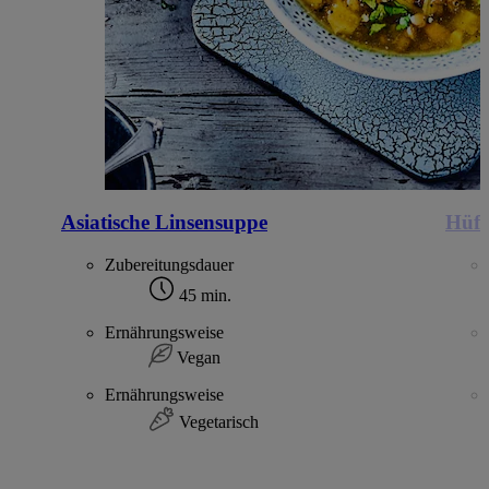
Asiatische Linsensuppe
Hüft
Zubereitungsdauer
45 min.
Ernährungsweise
Vegan
Ernährungsweise
Vegetarisch