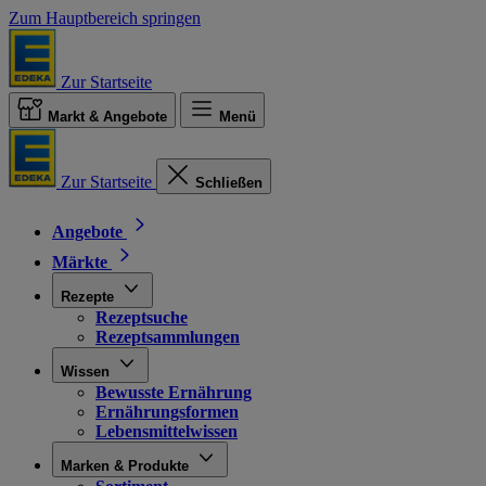
Zum Hauptbereich springen
Zur Startseite
Markt & Angebote
Menü
Zur Startseite
Schließen
Angebote
Märkte
Rezepte
Rezeptsuche
Rezeptsammlungen
Wissen
Bewusste Ernährung
Ernährungsformen
Lebensmittelwissen
Marken & Produkte