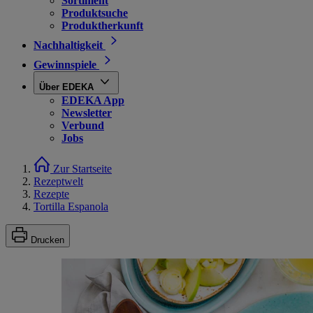
Sortiment
Produktsuche
Produktherkunft
Nachhaltigkeit
Gewinnspiele
Über EDEKA
EDEKA App
Newsletter
Verbund
Jobs
Zur Startseite
Rezeptwelt
Rezepte
Tortilla Espanola
Drucken