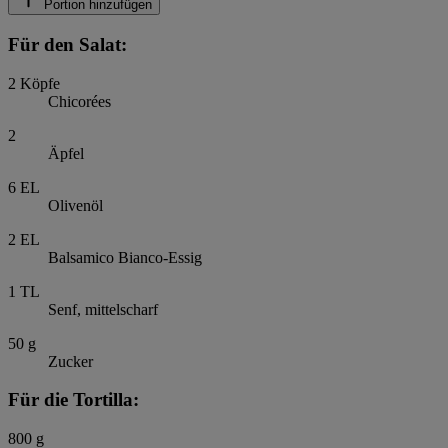
Portion hinzufügen
Für den Salat:
2
Köpfe
Chicorées
2
Äpfel
6
EL
Olivenöl
2
EL
Balsamico Bianco-Essig
1
TL
Senf, mittelscharf
50
g
Zucker
Für die Tortilla:
800
g