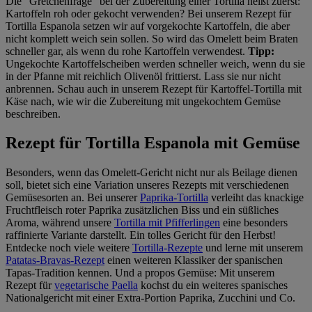
Die "Gretchenfrage" bei der Zubereitung einer Tortilla heißt zuerst:
Kartoffeln roh oder gekocht verwenden? Bei unserem Rezept für
Tortilla Espanola setzen wir auf vorgekochte Kartoffeln, die aber
nicht komplett weich sein sollen. So wird das Omelett beim Braten
schneller gar, als wenn du rohe Kartoffeln verwendest.
Tipp:
Ungekochte Kartoffelscheiben werden schneller weich, wenn du sie
in der Pfanne mit reichlich Olivenöl frittierst. Lass sie nur nicht
anbrennen. Schau auch in unserem Rezept für Kartoffel-Tortilla mit
Käse nach, wie wir die Zubereitung mit ungekochtem Gemüse
beschreiben.
Rezept für Tortilla Espanola mit Gemüse
Besonders, wenn das Omelett-Gericht nicht nur als Beilage dienen
soll, bietet sich eine Variation unseres Rezepts mit verschiedenen
Gemüsesorten an. Bei unserer
Paprika-Tortilla
verleiht das knackige
Fruchtfleisch roter Paprika zusätzlichen Biss und ein süßliches
Aroma, während unsere
Tortilla mit Pfifferlingen
eine besonders
raffinierte Variante darstellt. Ein tolles Gericht für den Herbst!
Entdecke noch viele weitere
Tortilla-Rezepte
und lerne mit unserem
Patatas-Bravas-Rezept
einen weiteren Klassiker der spanischen
Tapas-Tradition kennen. Und a propos Gemüse: Mit unserem
Rezept für
vegetarische Paella
kochst du ein weiteres spanisches
Nationalgericht mit einer Extra-Portion Paprika, Zucchini und Co.