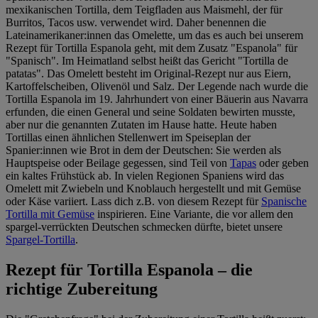
mexikanischen Tortilla, dem Teigfladen aus Maismehl, der für
Burritos, Tacos usw. verwendet wird. Daher benennen die
Lateinamerikaner:innen das Omelette, um das es auch bei unserem
Rezept für Tortilla Espanola geht, mit dem Zusatz "Espanola" für
"Spanisch". Im Heimatland selbst heißt das Gericht "Tortilla de
patatas". Das Omelett besteht im Original-Rezept nur aus Eiern,
Kartoffelscheiben, Olivenöl und Salz. Der Legende nach wurde die
Tortilla Espanola im 19. Jahrhundert von einer Bäuerin aus Navarra
erfunden, die einen General und seine Soldaten bewirten musste,
aber nur die genannten Zutaten im Hause hatte. Heute haben
Tortillas einen ähnlichen Stellenwert im Speiseplan der
Spanier:innen wie Brot in dem der Deutschen: Sie werden als
Hauptspeise oder Beilage gegessen, sind Teil von
Tapas
oder geben
ein kaltes Frühstück ab. In vielen Regionen Spaniens wird das
Omelett mit Zwiebeln und Knoblauch hergestellt und mit Gemüse
oder Käse variiert. Lass dich z.B. von diesem Rezept für
Spanische
Tortilla mit Gemüse
inspirieren. Eine Variante, die vor allem den
spargel-verrückten Deutschen schmecken dürfte, bietet unsere
Spargel-Tortilla
.
Rezept für Tortilla Espanola – die
richtige Zubereitung