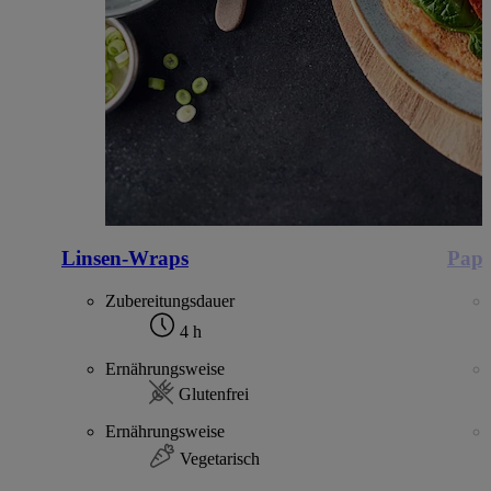
Linsen-Wraps
Papr
Zubereitungsdauer
4 h
Ernährungsweise
Glutenfrei
Ernährungsweise
Vegetarisch