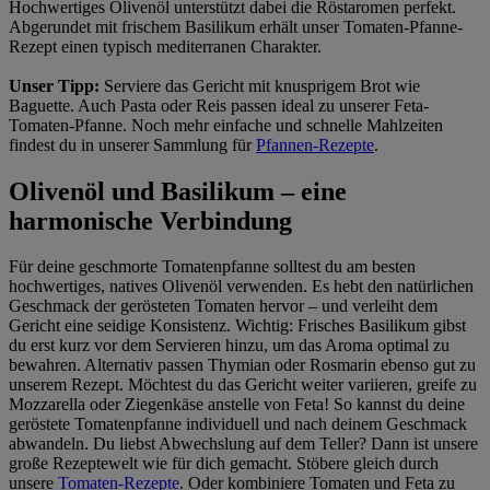
Hochwertiges Olivenöl unterstützt dabei die Röstaromen perfekt.
Abgerundet mit frischem Basilikum erhält unser Tomaten-Pfanne-
Rezept einen typisch mediterranen Charakter.
Unser Tipp:
Serviere das Gericht mit knusprigem Brot wie
Baguette. Auch Pasta oder Reis passen ideal zu unserer Feta-
Tomaten-Pfanne. Noch mehr einfache und schnelle Mahlzeiten
findest du in unserer Sammlung für
Pfannen-Rezepte
.
Olivenöl und Basilikum – eine
harmonische Verbindung
Für deine geschmorte Tomatenpfanne solltest du am besten
hochwertiges, natives Olivenöl verwenden. Es hebt den natürlichen
Geschmack der gerösteten Tomaten hervor – und verleiht dem
Gericht eine seidige Konsistenz. Wichtig: Frisches Basilikum gibst
du erst kurz vor dem Servieren hinzu, um das Aroma optimal zu
bewahren. Alternativ passen Thymian oder Rosmarin ebenso gut zu
unserem Rezept. Möchtest du das Gericht weiter variieren, greife zu
Mozzarella oder Ziegenkäse anstelle von Feta! So kannst du deine
geröstete Tomatenpfanne individuell und nach deinem Geschmack
abwandeln. Du liebst Abwechslung auf dem Teller? Dann ist unsere
große Rezeptewelt wie für dich gemacht. Stöbere gleich durch
unsere
Tomaten-Rezepte
. Oder kombiniere Tomaten und Feta zu