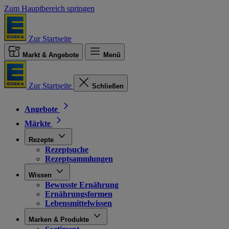
Zum Hauptbereich springen
Zur Startseite
Markt & Angebote
Menü
Zur Startseite
Schließen
Angebote
Märkte
Rezepte
Rezeptsuche
Rezeptsammlungen
Wissen
Bewusste Ernährung
Ernährungsformen
Lebensmittelwissen
Marken & Produkte