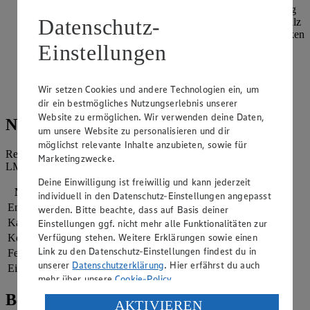
Seiten leicht anrösten. Mit Balsamicoessig ablöschen. Honig
Datenschutz-
zugeben, mit den Tomaten vermengen und mit Oregano, Salz
und Pfeffer abschmecken. Alles noch einmal durchschwenken
Einstellungen
und von der Herdplatte ziehen.
Feta zerbröseln. Basilikumblätter waschen, trocken tupfen
und grob zerkleinern. Tomatenpfanne mit Feta und
Wir setzen Cookies und andere Technologien ein, um
Basilikumblättern garniert servieren. Dazu passt Baguette.
dir ein bestmögliches Nutzungserlebnis unserer
Website zu ermöglichen. Wir verwenden deine Daten,
Nährwerte
um unsere Website zu personalisieren und dir
möglichst relevante Inhalte anzubieten, sowie für
Referenzmenge für einen durchschnittlichen Erwachsenen laut
Marketingzwecke.
LMIV (8.400 kJ/2.000 kcal).
Deine Einwilligung ist freiwillig und kann jederzeit
Nährwerte
pro Portion
individuell in den Datenschutz-Einstellungen angepasst
Energie
1.494 kj (18 %)
werden. Bitte beachte, dass auf Basis deiner
Kalorien
357 kcal (18 %)
Einstellungen ggf. nicht mehr alle Funktionalitäten zur
Verfügung stehen. Weitere Erklärungen sowie einen
Kohlenhydrate
17 g
Link zu den Datenschutz-Einstellungen findest du in
Fett
27 g
unserer
Datenschutzerklärung
. Hier erfährst du auch
Eiweiß
11 g
mehr über unsere
Cookie-Policy
.
Bewertung
Verarbeitung deiner personenbezogenen Daten in den
AKTIVIEREN