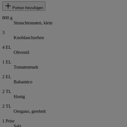
Portion hinzufügen
800
g
Strauchtomaten, klein
3
Knoblauchzehen
4
EL
Olivenöl
1
EL
Tomatenmark
2
EL
Balsamico
2
TL
Honig
2
TL
Oregano, gerebelt
1
Prise
Salz