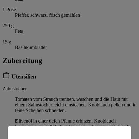
1
Prise
Pfeffer, schwarz, frisch gemahlen
250
g
Feta
15
g
Basilikumblätter
Zubereitung
Utensilien
Zahnstocher
Tomaten vom Strauch trennen, waschen und die Haut mit
einem Zahnstocher leicht einstechen. Knoblauch pellen und in
feine Scheiben schneiden.
Olivenöl in einer tiefen Pfanne erhitzen. Knoblauch
hineingeben und 30 Sekunden anschwitzen. Tomatenmark
zugeben, mit dem Knoblauch vermengen und kurz mit
anrösten. Tomaten zugeben und für 5 Minuten von allen