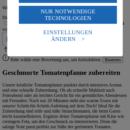
USA durch Facebook und YouTube:
Wie hat es dir geschmeckt?
NUR NOTWENDIGE
Wenn du auf „Aktivieren“ klickst, willigst du im Sinne
TECHNOLOGIEN
Die Bewertung wird automatisch gespeichert
des Art. 49 Abs. 1 Satz 1 lit. a) DSGVO ein, dass deine
1 von 5 Sternen
2 von 5 Sternen
3 von 5 Sternen
4
Daten in den USA verarbeitet werden. Der EuGH sieht
von 5 Sternen
5 von 5 Sternen
die USA als Land mit einem nach europäischen
EINSTELLUNGEN
Standards nicht angemessenen Datenschutzniveau an.
ÄNDERN
Geprüft
Es besteht das Risiko eines Zugriffs durch US-
amerikanische Behörden.
Bitte Pfeile benutzen
Vielen Dank für deine Bewertung.
Informationen zum Herausgeber der Seite findest du
Bitte wähle eine Bewertung aus, um fortzufahren.
Bewerten
im
Impressum
Geschmorte Tomatenpfanne zubereiten
Unsere köstliche Tomatenpfanne punktet durch intensives Aroma
und eine schnelle Zubereitung. Ob als schnelle Mahlzeit nach
Feierabend oder als leichtes Gericht für ein gemütliches Abendessen
mit Freunden: Nach nur 20 Minuten steht das warme Essen mit
unserer Schritt-für-Schritt-Anleitung auf dem Tisch! Ideal für die
Zubereitung sind reife und süße Strauchtomaten, die beim Garen
leicht karamellisieren. Ergänze deine Tomatenpfanne mit Käse wie
cremigem Feta, um den Geschmack zu intensivieren. Denn die
salzige Note passt perfekt zur Süße der gerösteten Tomaten.