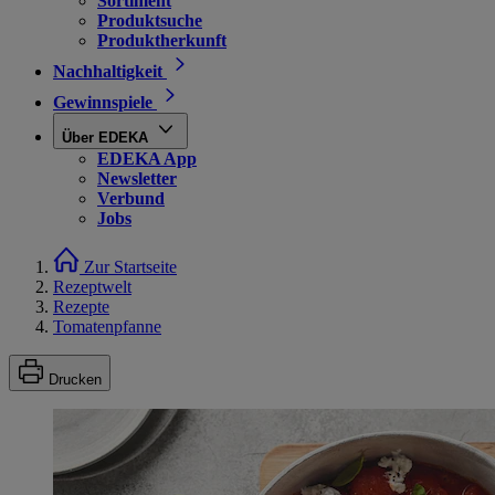
Sortiment
Produktsuche
Produktherkunft
Nachhaltigkeit
Gewinnspiele
Über EDEKA
EDEKA App
Newsletter
Verbund
Jobs
Zur Startseite
Rezeptwelt
Rezepte
Tomatenpfanne
Drucken