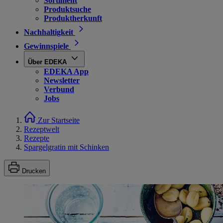
Sortiment
Produktsuche
Produktherkunft
Nachhaltigkeit
Gewinnspiele
Über EDEKA
EDEKA App
Newsletter
Verbund
Jobs
Zur Startseite
Rezeptwelt
Rezepte
Spargelgratin mit Schinken
Drucken