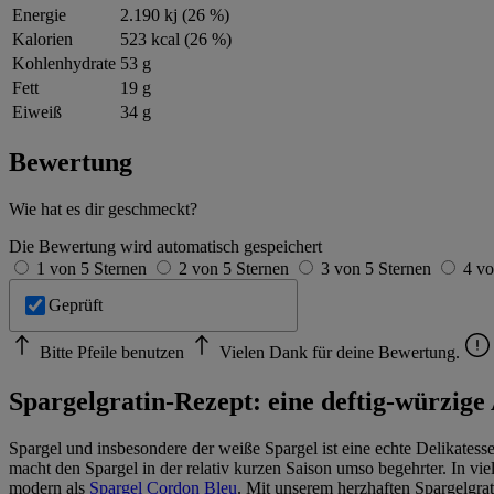
Energie
2.190 kj (26 %)
Kalorien
523 kcal (26 %)
Kohlenhydrate
53 g
Fett
19 g
Eiweiß
34 g
Bewertung
Wie hat es dir geschmeckt?
Die Bewertung wird automatisch gespeichert
1 von 5 Sternen
2 von 5 Sternen
3 von 5 Sternen
4 vo
Geprüft
Bitte Pfeile benutzen
Vielen Dank für deine Bewertung.
Spargelgratin-Rezept: eine deftig-würzige 
Spargel und insbesondere der weiße Spargel ist eine echte Delikatess
macht den Spargel in der relativ kurzen Saison umso begehrter. In v
modern als
Spargel Cordon Bleu
. Mit unserem herzhaften Spargelgrat