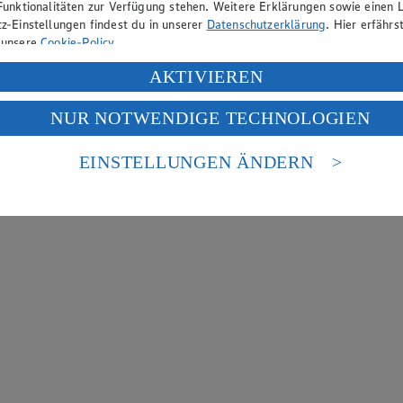
Funktionalitäten zur Verfügung stehen. Weitere Erklärungen sowie einen L
z-Einstellungen findest du in unserer
Datenschutzerklärung
. Hier erfährs
 unsere
Cookie-Policy
.
ung deiner personenbezogenen Daten in den USA durch Facebook und Yo
AKTIVIEREN
f „Aktivieren“ klickst, willigst du im Sinne des Art. 49 Abs. 1 Satz 1 lit
NUR NOTWENDIGE TECHNOLOGIEN
deine Daten in den USA verarbeitet werden. Der EuGH sieht die USA als 
 europäischen Standards nicht angemessenen Datenschutzniveau an. Es b
es Zugriffs durch US-amerikanische Behörden.
EINSTELLUNGEN ÄNDERN
nen zum Herausgeber der Seite findest du im
Impressum