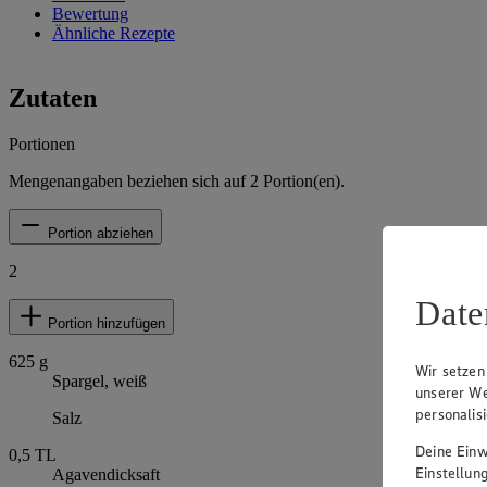
Bewertung
Ähnliche Rezepte
Zutaten
Portionen
Mengenangaben beziehen sich auf
2
Portion(en).
Portion abziehen
2
Date
Portion hinzufügen
625
g
Wir setzen
Spargel, weiß
unserer We
personalis
Salz
Deine Einwi
0,5
TL
Einstellun
Agavendicksaft