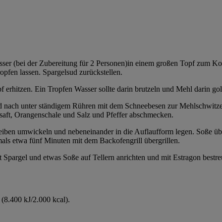
sser (bei der Zubereitung für 2 Personen)in einem großen Topf zum K
opfen lassen. Spargelsud zurückstellen.
erhitzen. Ein Tropfen Wasser sollte darin brutzeln und Mehl darin go
d nach unter ständigem Rühren mit dem Schneebesen zur Mehlschwitze g
saft, Orangenschale und Salz und Pfeffer abschmecken.
cheiben umwickeln und nebeneinander in die Auflaufform legen. Soße ü
als etwa fünf Minuten mit dem Backofengrill übergrillen.
pargel und etwas Soße auf Tellern anrichten und mit Estragon bestreu
(8.400 kJ/2.000 kcal).