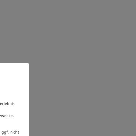
erlebnis
u
gzwecke.
 ggf. nicht