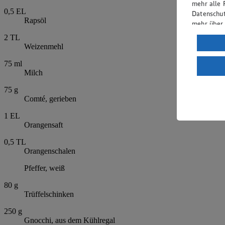
mehr alle 
0,5
EL
Datenschut
Rapsöl
mehr über
2
TL
Verarbeit
Weizenmehl
Wenn du au
75
ml
ein, dass 
Milch
einem nach
Risiko ein
75
g
Comté, gerieben
Informatio
1
EL
Orangensaft
0,5
TL
Orangenschalen
Pfeffer, weiß
80
g
Trüffelschinken
250
g
Gnocchi, aus dem Kühlregal