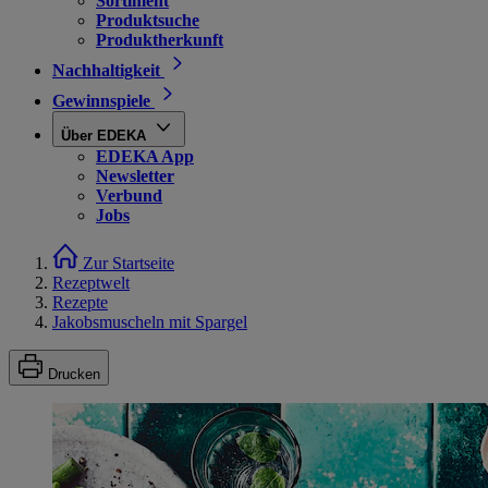
Sortiment
Produktsuche
Produktherkunft
Nachhaltigkeit
Gewinnspiele
Über EDEKA
EDEKA App
Newsletter
Verbund
Jobs
Zur Startseite
Rezeptwelt
Rezepte
Jakobsmuscheln mit Spargel
Drucken