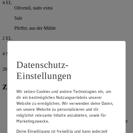
4
EL
Olivenöl, nativ extra
Salz
Pfeffer, aus der Mühle
2
EL
Zitronensaft
4
Stängel
Thymian
Datenschutz-
20
Einstellungen
Jakobsmuscheln
Zubereitung
Wir setzen Cookies und andere Technologien ein, um
dir ein bestmögliches Nutzungserlebnis unserer
Das untere Drittel vom Spargel schälen und die Enden
Website zu ermöglichen. Wir verwenden deine Daten,
abschneiden. Die Stangen halbieren und in einer heißen
um unsere Website zu personalisieren und dir
Pfanne in 2 EL Öl ca. 4 Minuten rundherum goldbraun
möglichst relevante Inhalte anzubieten, sowie für
braten. Mit Salz, Pfeffer und Zitronensaft würzen, den
Marketingzwecke.
Thymian darüber streuen und zugedeckt ca. 6-8 Minuten gar
dünsten. Nach Bedarf ein wenig Wasser angießen.
Deine Einwilligung ist freiwillig und kann jederzeit