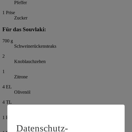
Pfeffer
1
Prise
Zucker
Für das Souvlaki:
700
g
Schweinerückensteaks
2
Knoblauchzehen
1
Zitrone
4
EL
Olivenöl
4
TL
Oregano
1
Prise
Pfeffer, schwarz, gemahlen
Datenschutz-