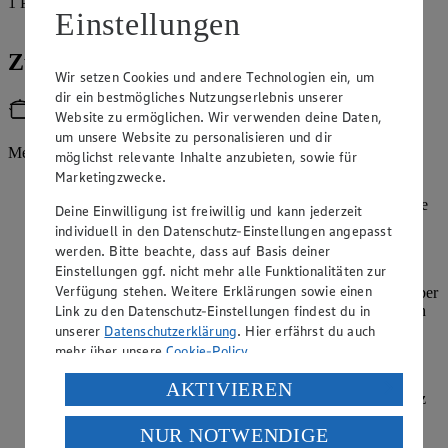
1
Prise
Einstellungen
Salz
Zubereitung
Wir setzen Cookies und andere Technologien ein, um
dir ein bestmögliches Nutzungserlebnis unserer
Utensilien
Website zu ermöglichen. Wir verwenden deine Daten,
um unsere Website zu personalisieren und dir
Metallspieße
möglichst relevante Inhalte anzubieten, sowie für
Marketingzwecke.
Schweinerücken in ca. 2,5 cm dicke Scheiben schneiden.
Jede Scheibe quer dritteln. Knoblauch pellen und durch eine
Deine Einwilligung ist freiwillig und kann jederzeit
Knoblauchpresse pressen. Zitrone waschen, halbieren und
individuell in den Datenschutz-Einstellungen angepasst
auspressen. Zitronensaft mit Olivenöl, Knoblauch und
werden. Bitte beachte, dass auf Basis deiner
Oregano verrühren. Mit Pfeffer würzen.
Einstellungen ggf. nicht mehr alle Funktionalitäten zur
Verfügung stehen. Weitere Erklärungen sowie einen
Fleisch in ein verschließbares Gefäß geben, Marinade darüber
Link zu den Datenschutz-Einstellungen findest du in
verteilen, verschließen und für mindestens 3 Stunden ziehen
lassen.
unserer
Datenschutzerklärung
. Hier erfährst du auch
mehr über unsere
Cookie-Policy
.
Für den Tomatenreis die Gemüsezwiebel schälen und sehr
fein würfeln. Olivenöl in einem großen Topf erhitzen,
Verarbeitung deiner personenbezogenen Daten in den
AKTIVIEREN
Zwiebel für 2 Minuten anschwitzen. Reis zugeben und kurz
USA durch Facebook und YouTube:
mit anschwitzen. 300 ml leicht gesalzenes Wasser zugeben,
NUR NOTWENDIGE
aufkochen und für 5 Minuten köcheln lassen.
Wenn du auf „Aktivieren“ klickst, willigst du im Sinne