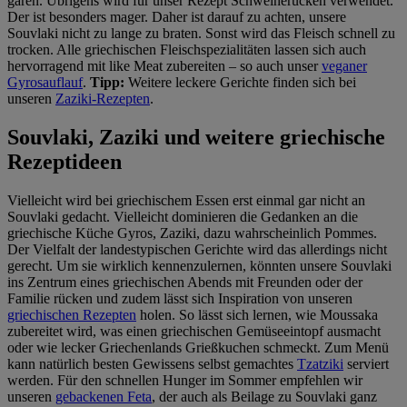
garen. Übrigens wird für unser Rezept Schweinerücken verwendet.
Der ist besonders mager. Daher ist darauf zu achten, unsere
Souvlaki nicht zu lange zu braten. Sonst wird das Fleisch schnell zu
trocken. Alle griechischen Fleischspezialitäten lassen sich auch
hervorragend mit like Meat zubereiten – so auch unser
veganer
Gyrosauflauf
.
Tipp:
Weitere leckere Gerichte finden sich bei
unseren
Zaziki-Rezepten
.
Souvlaki, Zaziki und weitere griechische
Rezeptideen
Vielleicht wird bei griechischem Essen erst einmal gar nicht an
Souvlaki gedacht. Vielleicht dominieren die Gedanken an die
griechische Küche Gyros, Zaziki, dazu wahrscheinlich Pommes.
Der Vielfalt der landestypischen Gerichte wird das allerdings nicht
gerecht. Um sie wirklich kennenzulernen, könnten unsere Souvlaki
ins Zentrum eines griechischen Abends mit Freunden oder der
Familie rücken und zudem lässt sich Inspiration von unseren
griechischen Rezepten
holen. So lässt sich lernen, wie Moussaka
zubereitet wird, was einen griechischen Gemüseeintopf ausmacht
oder wie lecker Griechenlands Grießkuchen schmeckt. Zum Menü
kann natürlich besten Gewissens selbst gemachtes
Tzatziki
serviert
werden. Für den schnellen Hunger im Sommer empfehlen wir
unseren
gebackenen Feta
, der auch als Beilage zu Souvlaki ganz