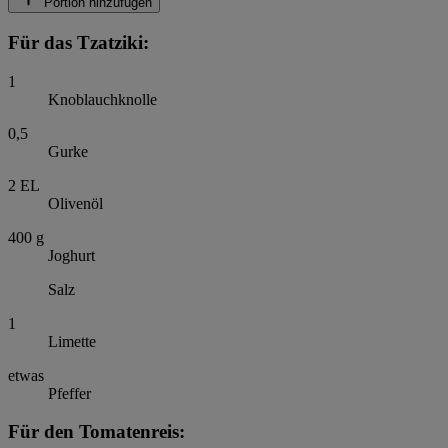
Portion hinzufügen
Für das Tzatziki:
1
Knoblauchknolle
0,5
Gurke
2
EL
Olivenöl
400
g
Joghurt
Salz
1
Limette
etwas
Pfeffer
Für den Tomatenreis: