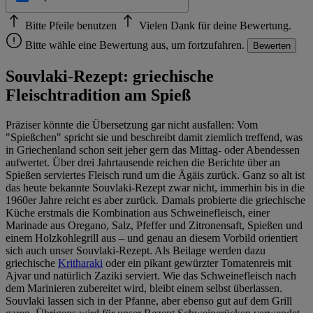
Bitte Pfeile benutzen
Vielen Dank für deine Bewertung.
Bitte wähle eine Bewertung aus, um fortzufahren.
Bewerten
Souvlaki-Rezept: griechische
Fleischtradition am Spieß
Präziser könnte die Übersetzung gar nicht ausfallen: Vom
"Spießchen" spricht sie und beschreibt damit ziemlich treffend, was
in Griechenland schon seit jeher gern das Mittag- oder Abendessen
aufwertet. Über drei Jahrtausende reichen die Berichte über an
Spießen serviertes Fleisch rund um die Ägäis zurück. Ganz so alt ist
das heute bekannte Souvlaki-Rezept zwar nicht, immerhin bis in die
1960er Jahre reicht es aber zurück. Damals probierte die griechische
Küche erstmals die Kombination aus Schweinefleisch, einer
Marinade aus Oregano, Salz, Pfeffer und Zitronensaft, Spießen und
einem Holzkohlegrill aus – und genau an diesem Vorbild orientiert
sich auch unser Souvlaki-Rezept. Als Beilage werden dazu
griechische
Kritharaki
oder ein pikant gewürzter Tomatenreis mit
Ajvar und natürlich Zaziki serviert. Wie das Schweinefleisch nach
dem Marinieren zubereitet wird, bleibt einem selbst überlassen.
Souvlaki lassen sich in der Pfanne, aber ebenso gut auf dem Grill