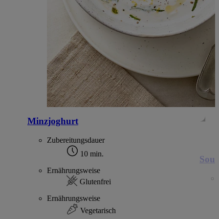
Minzjoghurt
Zubereitungsdauer
10 min.
Souv
Ernährungsweise
Glutenfrei
Ernährungsweise
Vegetarisch