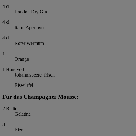
4
cl
London Dry Gin
4
cl
Itarol Aperitivo
4
cl
Roter Wermuth
1
Orange
1
Handvoll
Johannisbeere, frisch
Eiswürfel
Für das Champagner Mousse:
2
Blätter
Gelatine
3
Eier