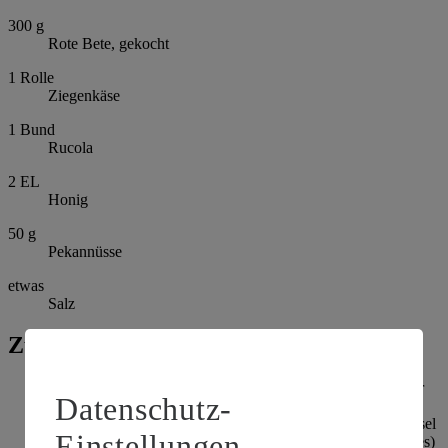
300
g
Rote Bete, gekocht
1
Rolle
Ziegenkäse
1
Bund
Rucola
2
EL
Honig
50
g
Pekannüsse
etwas
Salz
Zubereitung
Für das Champagner Mousse die Gelatine in kaltem Wasser
Datenschutz-
einweichen. Eier trennen und 3 Eigelb zusammen mit dem
Zucker, Zitronensaft und Champagner in einer Metallschüssel
Einstellungen
verrühren. Die Metallschüssel in ein heißes (nicht kochendes)