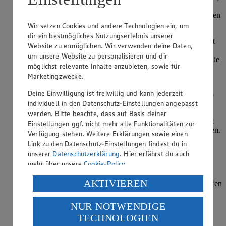
Wasserbad geben und mit einem Handrührer so lange
schlagen, bis sie schaumig wird. Anschließend erkalten lassen
und dabei regelmäßig umrühren.
Wir setzen Cookies und andere Technologien ein, um
dir ein bestmögliches Nutzungserlebnis unserer
Ein Eiweiß mit einer Prise Salz steif schlagen, sowie separat
Website zu ermöglichen. Wir verwenden deine Daten,
die Sahne mit Sahnesteif steif schlagen. Nacheinander
um unsere Website zu personalisieren und dir
Gelatine (ohne das Wasser), Eischnee und Schlagsahne in die
möglichst relevante Inhalte anzubieten, sowie für
kalte Masse unterrühren.
Marketingzwecke.
Den Granatapfel entkernen und die Kerne pürieren. Einige
Deine Einwilligung ist freiwillig und kann jederzeit
Kerne für die Deko zurückhalten. Das Püree durch ein Sieb
individuell in den Datenschutz-Einstellungen angepasst
geben, so dass nur der Saft übrigbleibt.
werden. Bitte beachte, dass auf Basis deiner
2/3 der Creme auf Sektgläser verteilen. Den Granatapfelsaft
Einstellungen ggf. nicht mehr alle Funktionalitäten zur
unter das übrige Drittel rühren und damit die Gläser auffüllen.
Verfügung stehen. Weitere Erklärungen sowie einen
Mit den Granatapfelkernen dekorieren und für mindestens
Link zu den Datenschutz-Einstellungen findest du in
eine Stunde kaltstellen.
unserer
Datenschutzerklärung
. Hier erfährst du auch
mehr über unsere
Cookie-Policy
.
Für die Rote-Bete-Crostinis Baguette der Länge nach
halbieren und in Stücke schneiden. Den Ziegenkäse darauf
Verarbeitung deiner personenbezogenen Daten in den
AKTIVIEREN
krümeln. Käsebaguette bei 200 Grad ca. 5-6 Minuten im Ofen
USA durch Facebook und YouTube:
backen.
NUR NOTWENDIGE
Wenn du auf „Aktivieren“ klickst, willigst du im Sinne
In der Zwischenzeit die Rote Bete würfeln und zum
TECHNOLOGIEN
des Art. 49 Abs. 1 Satz 1 lit. a) DSGVO ein, dass deine
Abtropfen in ein Sieb geben. Pekannüsse fein hacken und