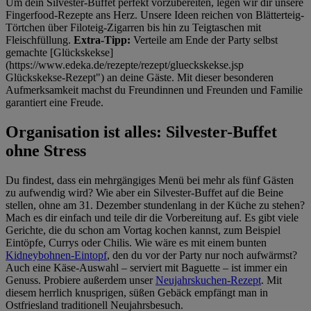
Um dein Silvester-Buffet perfekt vorzubereiten, legen wir dir unsere
Fingerfood-Rezepte ans Herz. Unsere Ideen reichen von Blätterteig-
Törtchen über Filoteig-Zigarren bis hin zu Teigtaschen mit
Fleischfüllung.
Extra-Tipp:
Verteile am Ende der Party selbst
gemachte [Glückskekse]
(https://www.edeka.de/rezepte/rezept/glueckskekse.jsp
Glückskekse-Rezept") an deine Gäste. Mit dieser besonderen
Aufmerksamkeit machst du Freundinnen und Freunden und Familie
garantiert eine Freude.
Organisation ist alles: Silvester-Buffet
ohne Stress
Du findest, dass ein mehrgängiges Menü bei mehr als fünf Gästen
zu aufwendig wird? Wie aber ein Silvester-Buffet auf die Beine
stellen, ohne am 31. Dezember stundenlang in der Küche zu stehen?
Mach es dir einfach und teile dir die Vorbereitung auf. Es gibt viele
Gerichte, die du schon am Vortag kochen kannst, zum Beispiel
Eintöpfe, Currys oder Chilis. Wie wäre es mit einem bunten
Kidneybohnen-Eintopf
, den du vor der Party nur noch aufwärmst?
Auch eine Käse-Auswahl – serviert mit Baguette – ist immer ein
Genuss. Probiere außerdem unser
Neujahrskuchen-Rezept
. Mit
diesem herrlich knusprigen, süßen Gebäck empfängt man in
Ostfriesland traditionell Neujahrsbesuch.