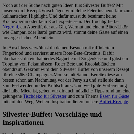
Noch auf der Suche nach guten Ideen fürs Silvester-Buffet? Mit
unseren drei Rezept-Vorschlägen wird deine Feier ins neue Jahr zum
kulinarischen Highlight. Und dafür musst du bestimmt keine
Kochexpertin oder kein Kochexperte sein. Der fruchtig-herbe
Negroni
, ein Aperitif, der aus Gin, Wermut und einem Bitter-Likör
wie Campari oder Itarol gemixt wird, stimmt deine Gäste auf einen
unvergesslichen Abend ein.
Im Anschluss verwöhnst du deinen Besuch mit raffiniertem
Fingerfood und servierst unsere Rote-Bete-Crostinis. Dafür
überbackst du ein halbiertes Baguette mit Ziegenkäse und gibst ein
Topping von Pekannüssen, Roter Bete und Rucolablättchen
obendrauf. Gekrönt wird dein Silvester-Buffet von unserem Rezept
für eine süße Champagner-Mousse mit Sahne. Bereite diese am
besten schon am Nachmittag vor der Party zu und stelle sie dann
zum Festwerden in den Kühlschrank. Und weil gute Vorbereitung
die halbe Miete ist, geben wir dir auch nützliche Tipps rund um eine
gelungene
Tischdeko für Silvester
und zum Thema
Essen für Gäste
mit auf den Weg. Weitere Inspiration liefern unsere
Buffet-Rezepte
.
Silvester-Buffet: Vorschläge und
Inspirationen