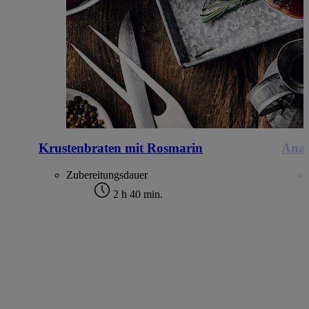
Krustenbraten mit Rosmarin
Anan
Zubereitungsdauer
2 h 40 min.