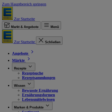
Zum Hauptbereich springen
Zur Startseite
Markt & Angebote
Menü
Zur Startseite
Schließen
Angebote
Märkte
Rezepte
Rezeptsuche
Rezeptsammlungen
Wissen
Bewusste Ernährung
Ernährungsformen
Lebensmittelwissen
Marken & Produkte