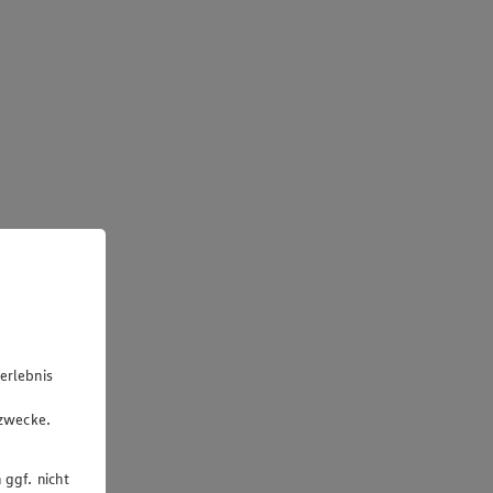
erlebnis
u
gzwecke.
 ggf. nicht