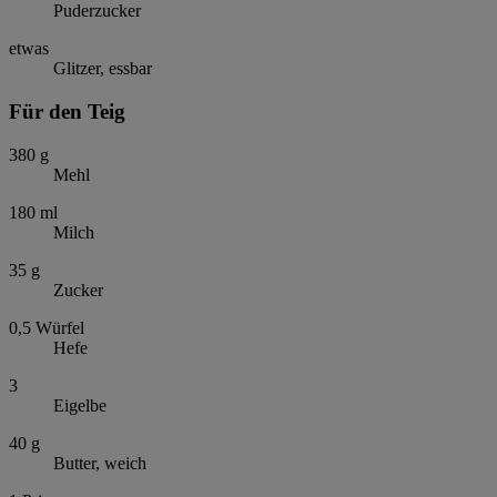
Puderzucker
etwas
Glitzer, essbar
Für den Teig
380
g
Mehl
180
ml
Milch
35
g
Zucker
0,5
Würfel
Hefe
3
Eigelbe
40
g
Butter, weich