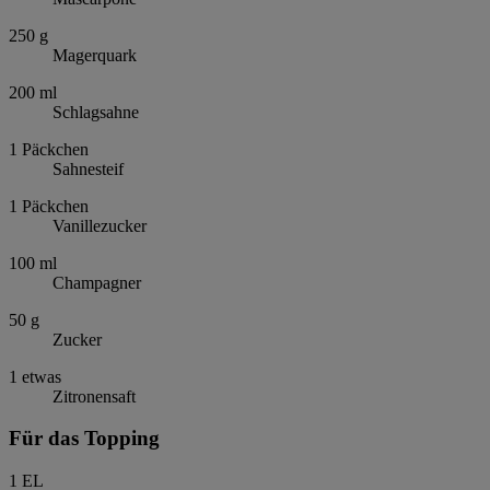
250
g
Magerquark
200
ml
Schlagsahne
1
Päckchen
Sahnesteif
1
Päckchen
Vanillezucker
100
ml
Champagner
50
g
Zucker
1
etwas
Zitronensaft
Für das Topping
1
EL