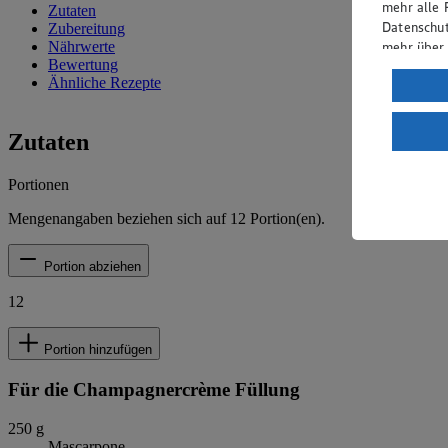
mehr alle 
Zutaten
Datenschut
Zubereitung
mehr über
Nährwerte
Bewertung
Verarbeit
Ähnliche Rezepte
Wenn du au
ein, dass 
Zutaten
einem nach
Risiko ein
Portionen
Informatio
Mengenangaben beziehen sich auf
12
Portion(en).
Portion abziehen
12
Portion hinzufügen
Für die Champagnercrème Füllung
250
g
Mascarpone