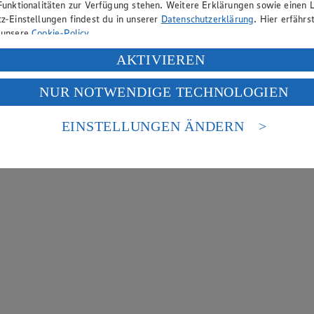
Funktionalitäten zur Verfügung stehen. Weitere Erklärungen sowie einen L
z-Einstellungen findest du in unserer
Datenschutzerklärung
. Hier erfährs
 unsere
Cookie-Policy
.
ung deiner personenbezogenen Daten in den USA durch Facebook und Yo
AKTIVIEREN
f „Aktivieren“ klickst, willigst du im Sinne des Art. 49 Abs. 1 Satz 1 lit
NUR NOTWENDIGE TECHNOLOGIEN
deine Daten in den USA verarbeitet werden. Der EuGH sieht die USA als 
 europäischen Standards nicht angemessenen Datenschutzniveau an. Es b
es Zugriffs durch US-amerikanische Behörden.
EINSTELLUNGEN ÄNDERN
nen zum Herausgeber der Seite findest du im
Impressum