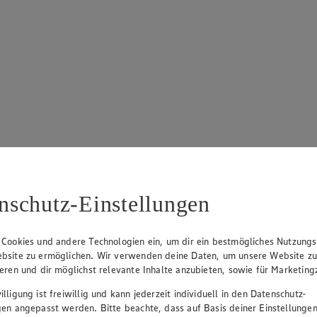
nschutz-Einstellungen
von 5 Sternen. Anzahl der Bewertungen: 18.
 Cookies und andere Technologien ein, um dir ein bestmögliches Nutzungs
bsite zu ermöglichen. Wir verwenden deine Daten, um unsere Website z
ieren und dir möglichst relevante Inhalte anzubieten, sowie für Marketin
lligung ist freiwillig und kann jederzeit individuell in den Datenschutz-
gen angepasst werden. Bitte beachte, dass auf Basis deiner Einstellungen