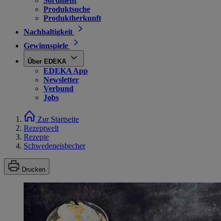
Sortiment
Produktsuche
Produktherkunft
Nachhaltigkeit
Gewinnspiele
Über EDEKA
EDEKA App
Newsletter
Verbund
Jobs
Zur Startseite
Rezeptwelt
Rezepte
Schwedeneisbecher
Drucken