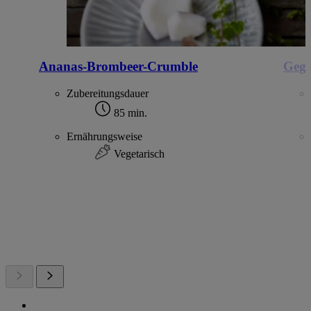
Ananas-Brombeer-Crumble
Gegri
Zubereitungsdauer
85 min.
Ernährungsweise
Vegetarisch