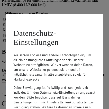
Referenzmenge für einen durchschnittlichen Erwachsenen laut
LMIV (8.400 kJ/2.000 kcal).
Nährwerte
pro Portion
Energie
2.319 kj (28 %)
Kalorien
554 kcal (28 %)
Kohlenhydrate
91 g
Datenschutz-
Fett
16 g
Einstellungen
Eiweiß
5 g
Bewertung
Wir setzen Cookies und andere Technologien ein, um
dir ein bestmögliches Nutzungserlebnis unserer
Wie hat es dir geschmeckt?
Website zu ermöglichen. Wir verwenden deine Daten,
um unsere Website zu personalisieren und dir
Die Bewertung wird automatisch gespeichert
möglichst relevante Inhalte anzubieten, sowie für
1 von 5 Sternen
2 von 5 Sternen
3 von 5 Sternen
4
Marketingzwecke.
von 5 Sternen
5 von 5 Sternen
Deine Einwilligung ist freiwillig und kann jederzeit
Geprüft
individuell in den Datenschutz-Einstellungen angepasst
werden. Bitte beachte, dass auf Basis deiner
Bitte Pfeile benutzen
Vielen Dank für deine Bewertung.
Einstellungen ggf. nicht mehr alle Funktionalitäten zur
Bitte wähle eine Bewertung aus, um fortzufahren.
Bewerten
Verfügung stehen. Weitere Erklärungen sowie einen