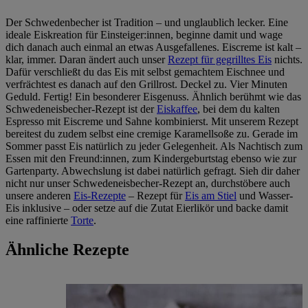
Der Schwedenbecher ist Tradition – und unglaublich lecker. Eine
ideale Eiskreation für Einsteiger:innen, beginne damit und wage
dich danach auch einmal an etwas Ausgefallenes. Eiscreme ist kalt –
klar, immer. Daran ändert auch unser
Rezept für gegrilltes Eis
nichts.
Dafür verschließt du das Eis mit selbst gemachtem Eischnee und
verfrächtest es danach auf den Grillrost. Deckel zu. Vier Minuten
Geduld. Fertig! Ein besonderer Eisgenuss. Ähnlich berühmt wie das
Schwedeneisbecher-Rezept ist der
Eiskaffee
, bei dem du kalten
Espresso mit Eiscreme und Sahne kombinierst. Mit unserem Rezept
bereitest du zudem selbst eine cremige Karamellsoße zu. Gerade im
Sommer passt Eis natürlich zu jeder Gelegenheit. Als Nachtisch zum
Essen mit den Freund:innen, zum Kindergeburtstag ebenso wie zur
Gartenparty. Abwechslung ist dabei natürlich gefragt. Sieh dir daher
nicht nur unser Schwedeneisbecher-Rezept an, durchstöbere auch
unsere anderen
Eis-Rezepte
– Rezept für
Eis am Stiel
und Wasser-
Eis inklusive – oder setze auf die Zutat Eierlikör und backe damit
eine raffinierte
Torte
.
Ähnliche Rezepte