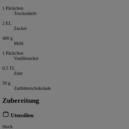
1
Päckchen
Trockenhefe
2
EL
Zucker
400
g
Mehl
1
Päckchen
Vanillezucker
0,5
TL
Zimt
50
g
Zartbitterschokolade
Zubereitung
Utensilien
Stock