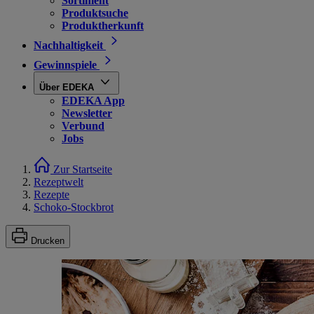
Sortiment
Produktsuche
Produktherkunft
Nachhaltigkeit
Gewinnspiele
Über EDEKA
EDEKA App
Newsletter
Verbund
Jobs
Zur Startseite
Rezeptwelt
Rezepte
Schoko-Stockbrot
Drucken