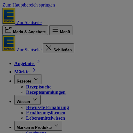
Zum Hauptbereich springen
Zur Startseite
Markt & Angebote
Menü
Zur Startseite
Schließen
Angebote
Märkte
Rezepte
Rezeptsuche
Rezeptsammlungen
Wissen
Bewusste Ernährung
Ernährungsformen
Lebensmittelwissen
Marken & Produkte