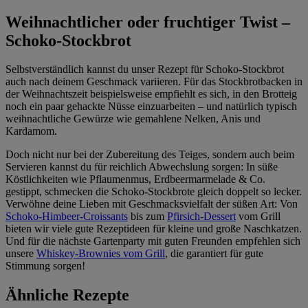
Weihnachtlicher oder fruchtiger Twist –
Schoko-Stockbrot
Selbstverständlich kannst du unser Rezept für Schoko-Stockbrot
auch nach deinem Geschmack variieren. Für das Stockbrotbacken in
der Weihnachtszeit beispielsweise empfiehlt es sich, in den Brotteig
noch ein paar gehackte Nüsse einzuarbeiten – und natürlich typisch
weihnachtliche Gewürze wie gemahlene Nelken, Anis und
Kardamom.
Doch nicht nur bei der Zubereitung des Teiges, sondern auch beim
Servieren kannst du für reichlich Abwechslung sorgen: In süße
Köstlichkeiten wie Pflaumenmus, Erdbeermarmelade & Co.
gestippt, schmecken die Schoko-Stockbrote gleich doppelt so lecker.
Verwöhne deine Lieben mit Geschmacksvielfalt der süßen Art: Von
Schoko-Himbeer-Croissants
bis zum
Pfirsich-Dessert
vom Grill
bieten wir viele gute Rezeptideen für kleine und große Naschkatzen.
Und für die nächste Gartenparty mit guten Freunden empfehlen sich
unsere
Whiskey-Brownies vom Grill
, die garantiert für gute
Stimmung sorgen!
Ähnliche Rezepte