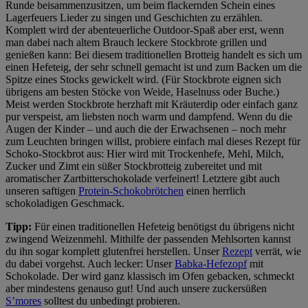
Runde beisammenzusitzen, um beim flackernden Schein eines
Lagerfeuers Lieder zu singen und Geschichten zu erzählen.
Komplett wird der abenteuerliche Outdoor-Spaß aber erst, wenn
man dabei nach altem Brauch leckere Stockbrote grillen und
genießen kann: Bei diesem traditionellen Brotteig handelt es sich um
einen Hefeteig, der sehr schnell gemacht ist und zum Backen um die
Spitze eines Stocks gewickelt wird. (Für Stockbrote eignen sich
übrigens am besten Stöcke von Weide, Haselnuss oder Buche.)
Meist werden Stockbrote herzhaft mit Kräuterdip oder einfach ganz
pur verspeist, am liebsten noch warm und dampfend. Wenn du die
Augen der Kinder – und auch die der Erwachsenen – noch mehr
zum Leuchten bringen willst, probiere einfach mal dieses Rezept für
Schoko-Stockbrot aus: Hier wird mit Trockenhefe, Mehl, Milch,
Zucker und Zimt ein süßer Stockbrotteig zubereitet und mit
aromatischer Zartbitterschokolade verfeinert! Letztere gibt auch
unseren saftigen
Protein-Schokobrötchen
einen herrlich
schokoladigen Geschmack.
Tipp:
Für einen traditionellen Hefeteig benötigst du übrigens nicht
zwingend Weizenmehl. Mithilfe der passenden Mehlsorten kannst
du ihn sogar komplett glutenfrei herstellen. Unser
Rezept
verrät, wie
du dabei vorgehst. Auch lecker: Unser
Babka-Hefezopf
mit
Schokolade. Der wird ganz klassisch im Ofen gebacken, schmeckt
aber mindestens genauso gut! Und auch unsere zuckersüßen
S’mores
solltest du unbedingt probieren.