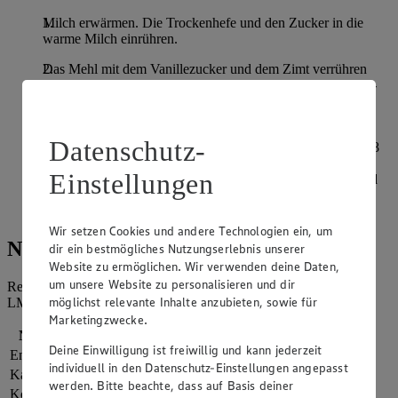
Milch erwärmen. Die Trockenhefe und den Zucker in die
warme Milch einrühren.
Das Mehl mit dem Vanillezucker und dem Zimt verrühren
und die Mischung nach einigen Minuten in die Milch-Hefe-
Mischung geben. Die Schokolade hacken und unterheben.
Alles für 5-10 Minuten gut verkneten.
Datenschutz-
Abgedeckt für ca. 1 Stunde gehen lassen. Anschließend in 8
Portionen teilen und jeweils in einen ca. 3cm breiten Strang
Einstellungen
rollen. Diesen wie eine Spirale um einen Stock wickeln und
10 bis 15 Minuten über dem Feuer halten. Dabei immer
wieder drehen, damit der Teig nicht anbrennt.
Wir setzen Cookies und andere Technologien ein, um
Nährwerte
dir ein bestmögliches Nutzungserlebnis unserer
Website zu ermöglichen. Wir verwenden deine Daten,
um unsere Website zu personalisieren und dir
Referenzmenge für einen durchschnittlichen Erwachsenen laut
möglichst relevante Inhalte anzubieten, sowie für
LMIV (8.400 kJ/2.000 kcal).
Marketingzwecke.
Nährwerte
pro Portion
Deine Einwilligung ist freiwillig und kann jederzeit
Energie
2.113 kj (25 %)
individuell in den Datenschutz-Einstellungen angepasst
Kalorien
505 kcal (25 %)
werden. Bitte beachte, dass auf Basis deiner
Kohlenhydrate
97 g