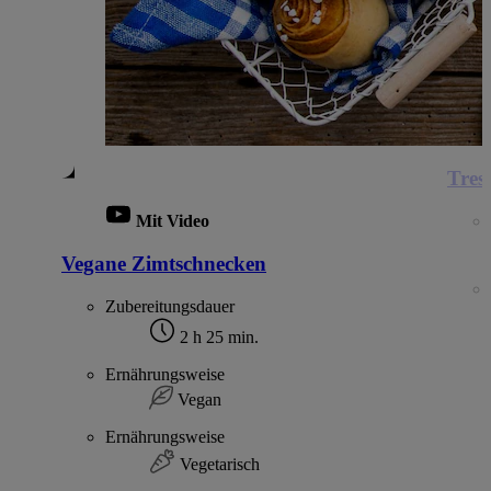
Tres
Mit Video
Vegane Zimtschnecken
Zubereitungsdauer
2 h 25 min.
Ernährungsweise
Vegan
Ernährungsweise
Vegetarisch