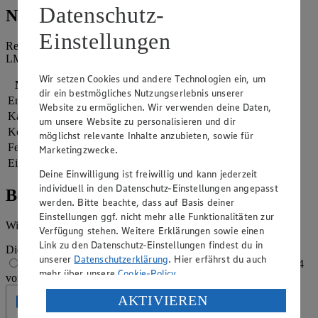
Datenschutz-
Nährwerte
Einstellungen
Referenzmenge für einen durchschnittlichen Erwachsenen laut
LMIV (8.400 kJ/2.000 kcal).
Wir setzen Cookies und andere Technologien ein, um
Nährwerte
pro Portion
dir ein bestmögliches Nutzungserlebnis unserer
Energie
1.724 kj (21 %)
Website zu ermöglichen. Wir verwenden deine Daten,
Kalorien
412 kcal (21 %)
um unsere Website zu personalisieren und dir
Kohlenhydrate
54 g
möglichst relevante Inhalte anzubieten, sowie für
Fett
14 g
Marketingzwecke.
Eiweiß
15 g
Deine Einwilligung ist freiwillig und kann jederzeit
individuell in den Datenschutz-Einstellungen angepasst
Bewertung
werden. Bitte beachte, dass auf Basis deiner
Einstellungen ggf. nicht mehr alle Funktionalitäten zur
Wie hat es dir geschmeckt?
Verfügung stehen. Weitere Erklärungen sowie einen
Link zu den Datenschutz-Einstellungen findest du in
Die Bewertung wird automatisch gespeichert
unserer
Datenschutzerklärung
. Hier erfährst du auch
1 von 5 Sternen
2 von 5 Sternen
3 von 5 Sternen
4
mehr über unsere
Cookie-Policy
.
von 5 Sternen
5 von 5 Sternen
Verarbeitung deiner personenbezogenen Daten in den
AKTIVIEREN
Geprüft
USA durch Facebook und YouTube: