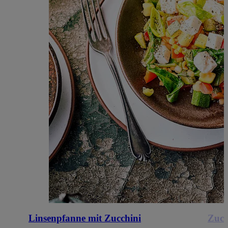
Linsenpfanne mit Zucchini
Zucc