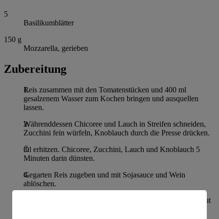
5
Basilikumblätter
150
g
Mozzarella, gerieben
Zubereitung
Reis zusammen mit den Tomatenstücken und 400 ml
gesalzenem Wasser zum Kochen bringen und ausquellen
lassen.
Währenddessen Chicoree und Lauch in Streifen schneiden,
Zucchini fein würfeln, Knoblauch durch die Presse drücken.
Öl erhitzen. Chicoree, Zucchini, Lauch und Knoblauch 5
Minuten darin dünsten.
Gegarten Reis zugeben und mit Sojasauce und Wein
ablöschen.
Pesto unterheben und mit Basilikum und Mozzarella bestreut
servieren.