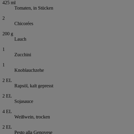
425
ml
Tomaten, in Stücken
2
Chicorées
200
g
Lauch
1
Zucchini
1
Knoblauchzehe
2
EL
Rapsöl, kalt gepresst
2
EL
Sojasauce
4
EL
Weißwein, trocken
2
EL
Pesto alla Genovese