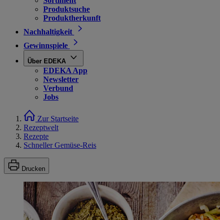
Sortiment
Produktsuche
Produktherkunft
Nachhaltigkeit
Gewinnspiele
Über EDEKA
EDEKA App
Newsletter
Verbund
Jobs
Zur Startseite
Rezeptwelt
Rezepte
Schneller Gemüse-Reis
Drucken