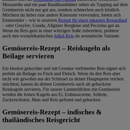
Mozzarella und ein paar Basilikumblätter sehen als Topping auf dem
Gemüsereis nicht nur gut aus, sondern schmecken auch köstlich.
Möchtest du lieber eine andere Käsesorte verwenden, bieten sich
Emmentaler – wie in unserem
Rezept für einen pikanten Reisauflauf
– oder Gruyère, Gouda, Allgäuer Bergkäse und Pecorino gut an.
Wenn du Reis gern in einer würzigen Soße zubereitest, probiere
auch den westafrikanischen
Jollof-Reis
als aromatische Variante.
Gemüsereis-Rezept – Reiskugeln als
Beilage servieren
Ein bissfest gekochter und mit Gemüse verfeinerter Reis eignet sich
perfekt als Beilage zu Fisch und Fleisch. Wenn du den Reis aber
nicht wie gewohnt aus der Schüssel zu deiner Hauptspeise reichen
möchtest, kannst du deinen Gemüsereis auch als gebackene
Reiskugeln servieren. Für unsere Lammröllchen mit Gemüsereis
werden die feinen Kugeln aus Ei, Erdnusscreme, Sellerie,
Zuckerschoten, Mais und Reis geformt und gebacken.
Gemüsereis-Rezept – indisches &
thailändisches Reisgericht