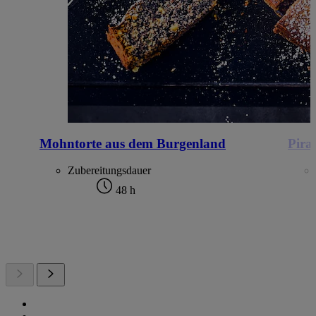
Mohntorte aus dem Burgenland
Pira
Zubereitungsdauer
48 h