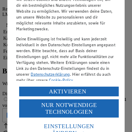
dir ein bestmögliches Nutzungserlebnis unserer
Referenzmenge für einen durchschnittlichen Erwachsenen laut
Website zu ermöglichen. Wir verwenden deine Daten,
LMIV (8.400 kJ/2.000 kcal).
um unsere Website zu personalisieren und dir
möglichst relevante Inhalte anzubieten, sowie für
Nährwerte
pro Portion
Marketingzwecke.
Energie
1.386 kj (16 %)
Kalorien
331 kcal (16 %)
Deine Einwilligung ist freiwillig und kann jederzeit
individuell in den Datenschutz-Einstellungen angepasst
Kohlenhydrate
38 g
werden. Bitte beachte, dass auf Basis deiner
Fett
13 g
Einstellungen ggf. nicht mehr alle Funktionalitäten zur
Eiweiß
12 g
Verfügung stehen. Weitere Erklärungen sowie einen
Link zu den Datenschutz-Einstellungen findest du in
Bewertung
unserer
Datenschutzerklärung
. Hier erfährst du auch
mehr über unsere
Cookie-Policy
.
Wie hat es dir geschmeckt?
Verarbeitung deiner personenbezogenen Daten in den
AKTIVIEREN
Die Bewertung wird automatisch gespeichert
USA durch Facebook und YouTube:
1 von 5 Sternen
2 von 5 Sternen
3 von 5 Sternen
4
NUR NOTWENDIGE
von 5 Sternen
5 von 5 Sternen
Wenn du auf „Aktivieren“ klickst, willigst du im Sinne
TECHNOLOGIEN
des Art. 49 Abs. 1 Satz 1 lit. a) DSGVO ein, dass deine
Geprüft
Daten in den USA verarbeitet werden. Der EuGH sieht
die USA als Land mit einem nach europäischen
EINSTELLUNGEN
Bitte Pfeile benutzen
Vielen Dank für deine Bewertung.
Standards nicht angemessenen Datenschutzniveau an.