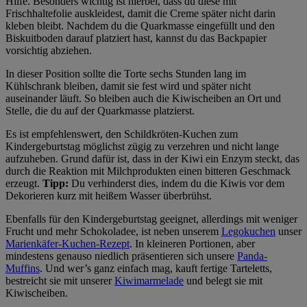
Hilfe. Besonders wichtig ist hierbei, dass du diese mit
Frischhaltefolie auskleidest, damit die Creme später nicht darin
kleben bleibt. Nachdem du die Quarkmasse eingefüllt und den
Biskuitboden darauf platziert hast, kannst du das Backpapier
vorsichtig abziehen.
In dieser Position sollte die Torte sechs Stunden lang im
Kühlschrank bleiben, damit sie fest wird und später nicht
auseinander läuft. So bleiben auch die Kiwischeiben an Ort und
Stelle, die du auf der Quarkmasse platzierst.
Es ist empfehlenswert, den Schildkröten-Kuchen zum
Kindergeburtstag möglichst zügig zu verzehren und nicht lange
aufzuheben. Grund dafür ist, dass in der Kiwi ein Enzym steckt, das
durch die Reaktion mit Milchprodukten einen bitteren Geschmack
erzeugt.
Tipp:
Du verhinderst dies, indem du die Kiwis vor dem
Dekorieren kurz mit heißem Wasser überbrühst.
Ebenfalls für den Kindergeburtstag geeignet, allerdings mit weniger
Frucht und mehr Schokoladee, ist neben unserem
Legokuchen
unser
Marienkäfer-Kuchen-Rezept
. In kleineren Portionen, aber
mindestens genauso niedlich präsentieren sich unsere
Panda-
Muffins
. Und wer’s ganz einfach mag, kauft fertige Tarteletts,
bestreicht sie mit unserer
Kiwimarmelade
und belegt sie mit
Kiwischeiben.