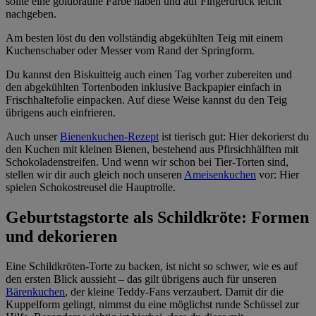
sollte eine goldbraune Farbe haben und auf Fingerdruck leicht
nachgeben.
Am besten löst du den vollständig abgekühlten Teig mit einem
Kuchenschaber oder Messer vom Rand der Springform.
Du kannst den Biskuitteig auch einen Tag vorher zubereiten und
den abgekühlten Tortenboden inklusive Backpapier einfach in
Frischhaltefolie einpacken. Auf diese Weise kannst du den Teig
übrigens auch einfrieren.
Auch unser
Bienenkuchen-Rezept
ist tierisch gut: Hier dekorierst du
den Kuchen mit kleinen Bienen, bestehend aus Pfirsichhälften mit
Schokoladenstreifen. Und wenn wir schon bei Tier-Torten sind,
stellen wir dir auch gleich noch unseren
Ameisenkuchen
vor: Hier
spielen Schokostreusel die Hauptrolle.
Geburtstagstorte als Schildkröte: Formen
und dekorieren
Eine Schildkröten-Torte zu backen, ist nicht so schwer, wie es auf
den ersten Blick aussieht – das gilt übrigens auch für unseren
Bärenkuchen
, der kleine Teddy-Fans verzaubert. Damit dir die
Kuppelform gelingt, nimmst du eine möglichst runde Schüssel zur