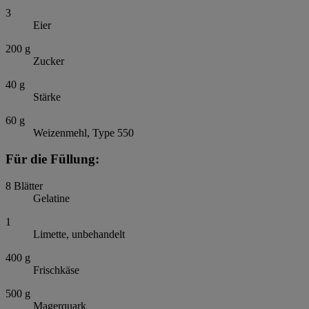
3
Eier
200
g
Zucker
40
g
Stärke
60
g
Weizenmehl, Type 550
Für die Füllung:
8
Blätter
Gelatine
1
Limette, unbehandelt
400
g
Frischkäse
500
g
Magerquark