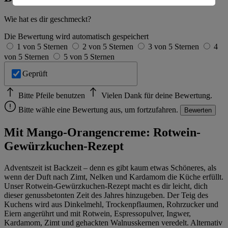
Informationen zum Herausgeber der Seite findest du
im
Impressum
Wie hat es dir geschmeckt?
Die Bewertung wird automatisch gespeichert
1 von 5 Sternen
2 von 5 Sternen
3 von 5 Sternen
4
von 5 Sternen
5 von 5 Sternen
Geprüft
Bitte Pfeile benutzen
Vielen Dank für deine Bewertung.
Bitte wähle eine Bewertung aus, um fortzufahren.
Bewerten
Mit Mango-Orangencreme: Rotwein-
Gewürzkuchen-Rezept
Adventszeit ist Backzeit – denn es gibt kaum etwas Schöneres, als
wenn der Duft nach Zimt, Nelken und Kardamom die Küche erfüllt.
Unser Rotwein-Gewürzkuchen-Rezept macht es dir leicht, dich
dieser genussbetonten Zeit des Jahres hinzugeben. Der Teig des
Kuchens wird aus Dinkelmehl, Trockenpflaumen, Rohrzucker und
Eiern angerührt und mit Rotwein, Espressopulver, Ingwer,
Kardamom, Zimt und gehackten Walnusskernen veredelt. Alternativ