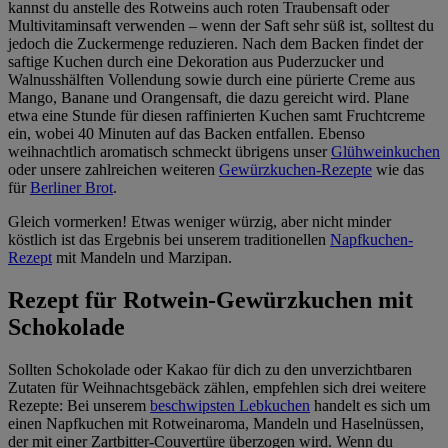
kannst du anstelle des Rotweins auch roten Traubensaft oder
Multivitaminsaft verwenden – wenn der Saft sehr süß ist, solltest du
jedoch die Zuckermenge reduzieren. Nach dem Backen findet der
saftige Kuchen durch eine Dekoration aus Puderzucker und
Walnusshälften Vollendung sowie durch eine pürierte Creme aus
Mango, Banane und Orangensaft, die dazu gereicht wird. Plane
etwa eine Stunde für diesen raffinierten Kuchen samt Fruchtcreme
ein, wobei 40 Minuten auf das Backen entfallen. Ebenso
weihnachtlich aromatisch schmeckt übrigens unser
Glühweinkuchen
oder unsere zahlreichen weiteren
Gewürzkuchen-Rezepte
wie das
für
Berliner Brot
.
Gleich vormerken! Etwas weniger würzig, aber nicht minder
köstlich ist das Ergebnis bei unserem traditionellen
Napfkuchen-
Rezept
mit Mandeln und Marzipan.
Rezept für Rotwein-Gewürzkuchen mit
Schokolade
Sollten Schokolade oder Kakao für dich zu den unverzichtbaren
Zutaten für Weihnachtsgebäck zählen, empfehlen sich drei weitere
Rezepte: Bei unserem
beschwipsten Lebkuchen
handelt es sich um
einen Napfkuchen mit Rotweinaroma, Mandeln und Haselnüssen,
der mit einer Zartbitter-Couvertüre überzogen wird. Wenn du