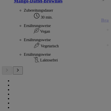
Mango-Dattel-Brownies
Zubereitungsdauer
30 min.
Brat
Ernährungsweise
Vegan
Ernährungsweise
Vegetarisch
Ernährungsweise
Laktosefrei