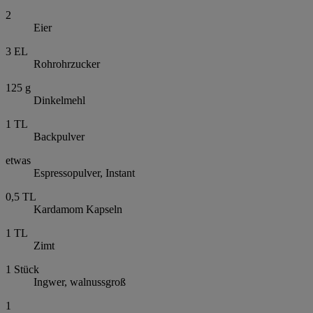
2
Eier
3
EL
Rohrohrzucker
125
g
Dinkelmehl
1
TL
Backpulver
etwas
Espressopulver, Instant
0,5
TL
Kardamom Kapseln
1
TL
Zimt
1
Stück
Ingwer, walnussgroß
1