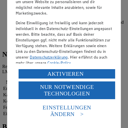
um unsere Website zu personalisieren und dir
möglichst relevante Inhalte anzubieten, sowie für
Im vorgeheizten Backofen bei 170 Grad mit Ober- und
Unterhitze (Umluft: 155 Grad) 40 Minuten backen.
Marketingzwecke.
Nachdem der Kuchen ausgekühlt ist, mit Walnusshälften und
Deine Einwilligung ist freiwillig und kann jederzeit
Puderzucker dekorieren.
individuell in den Datenschutz-Einstellungen angepasst
werden. Bitte beachte, dass auf Basis deiner
Fruchtfleisch von Mango und Banane zusammen mit dem
Einstellungen ggf. nicht mehr alle Funktionalitäten zur
Orangensaft pürieren und zum Kuchen reichen.
Verfügung stehen. Weitere Erklärungen sowie einen
Link zu den Datenschutz-Einstellungen findest du in
Nährwerte
unserer
Datenschutzerklärung
. Hier erfährst du auch
mehr über unsere
Cookie-Policy
.
Referenzmenge für einen durchschnittlichen Erwachsenen laut
LMIV (8.400 kJ/2.000 kcal).
Verarbeitung deiner personenbezogenen Daten in den
AKTIVIEREN
USA durch Facebook und YouTube:
Nährwerte
pro Portion
NUR NOTWENDIGE
Wenn du auf „Aktivieren“ klickst, willigst du im Sinne
Energie
1.005 kj (12 %)
TECHNOLOGIEN
des Art. 49 Abs. 1 Satz 1 lit. a) DSGVO ein, dass deine
Kalorien
240 kcal (12 %)
Daten in den USA verarbeitet werden. Der EuGH sieht
Kohlenhydrate
28 g
die USA als Land mit einem nach europäischen
EINSTELLUNGEN
Fett
10 g
Standards nicht angemessenen Datenschutzniveau an.
ÄNDERN
Eiweiß
5 g
Es besteht das Risiko eines Zugriffs durch US-
amerikanische Behörden.
Bewertung