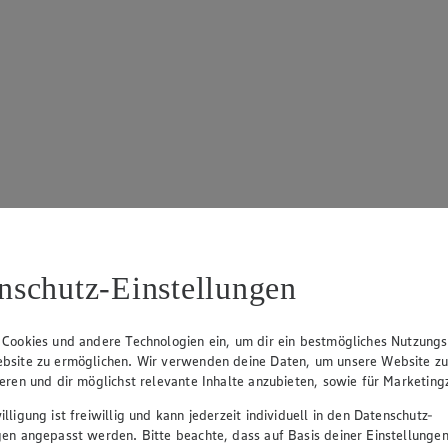
nschutz-Einstellungen
von 5 Sternen. Anzahl der Bewertungen: 65.
 Cookies und andere Technologien ein, um dir ein bestmögliches Nutzungs
bsite zu ermöglichen. Wir verwenden deine Daten, um unsere Website z
ieren und dir möglichst relevante Inhalte anzubieten, sowie für Marketin
lligung ist freiwillig und kann jederzeit individuell in den Datenschutz-
gen angepasst werden. Bitte beachte, dass auf Basis deiner Einstellungen