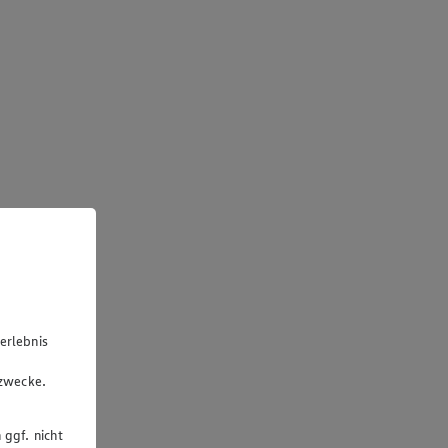
erlebnis
u
gzwecke.
 ggf. nicht