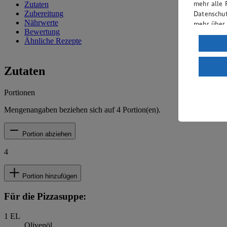
mehr alle 
Zutaten
Datenschut
Zubereitung
Nährwerte
mehr über
Bewertung
Verarbeit
Ähnliche Rezepte
Wenn du au
ein, dass 
Zutaten
einem nach
Risiko ein
Portionen
Informatio
Mengenangaben beziehen sich auf
4
Portion(en).
Portion abziehen
4
Portion hinzufügen
Für die Pizzasuppe:
1
EL
Olivenöl