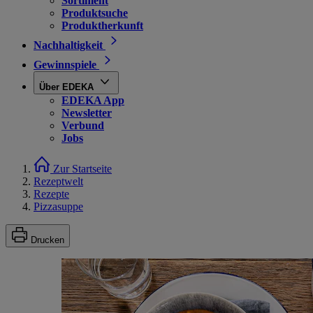
Sortiment
Produktsuche
Produktherkunft
Nachhaltigkeit
Gewinnspiele
Über EDEKA
EDEKA App
Newsletter
Verbund
Jobs
Zur Startseite
Rezeptwelt
Rezepte
Pizzasuppe
Drucken