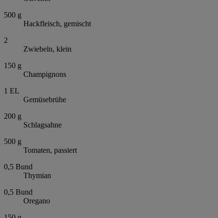
500
g
Hackfleisch, gemischt
2
Zwiebeln, klein
150
g
Champignons
1
EL
Gemüsebrühe
200
g
Schlagsahne
500
g
Tomaten, passiert
0,5
Bund
Thymian
0,5
Bund
Oregano
150
g