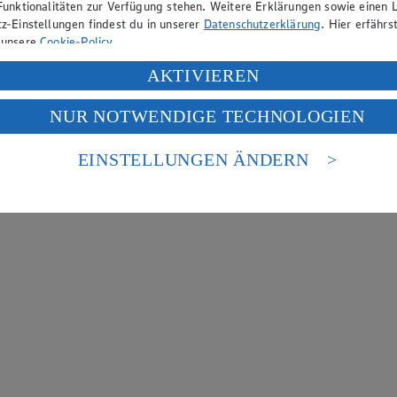
Funktionalitäten zur Verfügung stehen. Weitere Erklärungen sowie einen L
z-Einstellungen findest du in unserer
Datenschutzerklärung
. Hier erfährs
 unsere
Cookie-Policy
.
ung deiner personenbezogenen Daten in den USA durch Facebook und Yo
AKTIVIEREN
f „Aktivieren“ klickst, willigst du im Sinne des Art. 49 Abs. 1 Satz 1 lit
NUR NOTWENDIGE TECHNOLOGIEN
deine Daten in den USA verarbeitet werden. Der EuGH sieht die USA als 
 europäischen Standards nicht angemessenen Datenschutzniveau an. Es b
es Zugriffs durch US-amerikanische Behörden.
EINSTELLUNGEN ÄNDERN
nen zum Herausgeber der Seite findest du im
Impressum